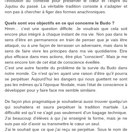
l'évolution du contexte pour préserver le cœur et l'esprit du
Jujutsu du passé. La véritable tradition consiste à s'adapter et
non pas à chercher à figer des formes anachroniques.
Quels sont vos objectifs en ce qui concerne le Budo ?
Hmm… c'est une question difficile. Je voudrais que cela soit
encore plus intégré à chaque instant de ma vie. Non pas dans le
sens d'être en permanence en train de penser que je vais être
attaqué, ou à une façon de terrasser un adversaire, mais dans le
sens de faire vivre les principes dans ma vie quotidienne. Etre
plus efficace dans mes actions, être plus "conscient". Mais je me
sens encore loin de cet état de conscience éveillée.
C'est une autre facette du problème de la survie du Budo dans
notre monde. Ce n'est qu'en ayant une raison d'être qu'il pourra
se perpétuer. Aujourd'hui les dangers qui nous guettent ne sont
pas les mêmes qu'à l'époque féodale, mais l'état de conscience à
développer pour y faire face me semble similaire.
De façon plus pragmatique je souhaiterai aussi trouver quelqu'un
qui souhaitera et saura perpétuer la tradition martiale. La
difficulté est qu'il ne s'agit pas seulement d'un bagage technique.
J'ai beaucoup d'élèves à qui j'ai enseigné la forme, mais je ne
suis pas sûr d'avoir su transmettre le cœur un seul.
J'ai le souhait que ce que j'ai reçu se perpétue. Sous le nom de