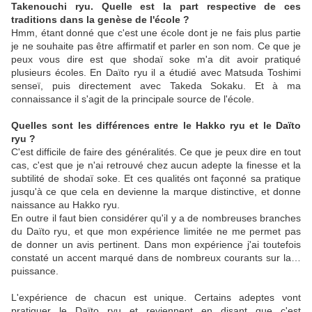
Takenouchi ryu. Quelle est la part respective de ces
traditions dans la genèse de l'école ?
Hmm, étant donné que c'est une école dont je ne fais plus partie
je ne souhaite pas être affirmatif et parler en son nom. Ce que je
peux vous dire est que shodaï soke m'a dit avoir pratiqué
plusieurs écoles. En Daïto ryu il a étudié avec Matsuda Toshimi
senseï, puis directement avec Takeda Sokaku. Et à ma
connaissance il s'agit de la principale source de l'école.
Quelles sont les différences entre le Hakko ryu et le Daïto
ryu ?
C'est difficile de faire des généralités. Ce que je peux dire en tout
cas, c'est que je n'ai retrouvé chez aucun adepte la finesse et la
subtilité de shodaï soke. Et ces qualités ont façonné sa pratique
jusqu'à ce que cela en devienne la marque distinctive, et donne
naissance au Hakko ryu.
En outre il faut bien considérer qu'il y a de nombreuses branches
du Daïto ryu, et que mon expérience limitée ne me permet pas
de donner un avis pertinent. Dans mon expérience j'ai toutefois
constaté un accent marqué dans de nombreux courants sur la…
puissance.
L'expérience de chacun est unique. Certains adeptes vont
pratiquer le Daïto ryu et reviennent en disant que c'est