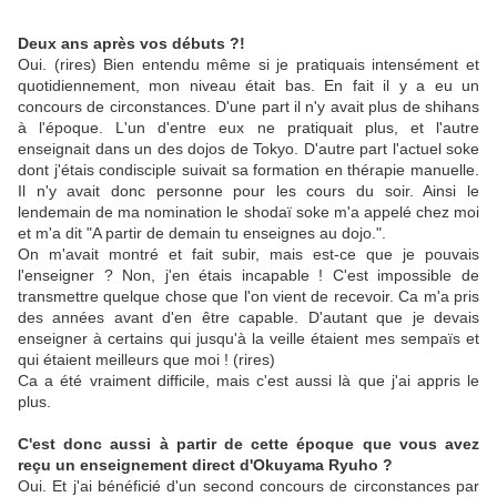
Deux ans après vos débuts ?!
Oui. (rires) Bien entendu même si je pratiquais intensément et
quotidiennement, mon niveau était bas. En fait il y a eu un
concours de circonstances. D'une part il n'y avait plus de shihans
à l'époque. L'un d'entre eux ne pratiquait plus, et l'autre
enseignait dans un des dojos de Tokyo. D'autre part l'actuel soke
dont j'étais condisciple suivait sa formation en thérapie manuelle.
Il n'y avait donc personne pour les cours du soir. Ainsi le
lendemain de ma nomination le shodaï soke m'a appelé chez moi
et m'a dit "A partir de demain tu enseignes au dojo.".
On m'avait montré et fait subir, mais est-ce que je pouvais
l'enseigner ? Non, j'en étais incapable ! C'est impossible de
transmettre quelque chose que l'on vient de recevoir. Ca m'a pris
des années avant d'en être capable. D'autant que je devais
enseigner à certains qui jusqu'à la veille étaient mes sempaïs et
qui étaient meilleurs que moi ! (rires)
Ca a été vraiment difficile, mais c'est aussi là que j'ai appris le
plus.
C'est donc aussi à partir de cette époque que vous avez
reçu un enseignement direct d'Okuyama Ryuho ?
Oui. Et j'ai bénéficié d'un second concours de circonstances par