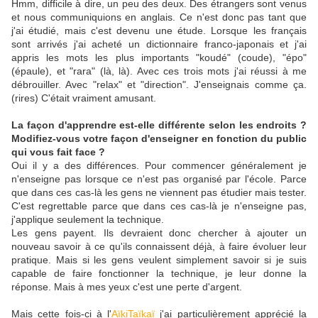
Hmm, difficile à dire, un peu des deux. Des étrangers sont venus
et nous communiquions en anglais. Ce n'est donc pas tant que
j'ai étudié, mais c'est devenu une étude. Lorsque les français
sont arrivés j'ai acheté un dictionnaire franco-japonais et j'ai
appris les mots les plus importants "koudé" (coude), "épo"
(épaule), et "rara" (là, là). Avec ces trois mots j'ai réussi à me
débrouiller. Avec "relax" et "direction". J'enseignais comme ça.
(rires) C'était vraiment amusant.
La façon d'apprendre est-elle différente selon les endroits ?
Modifiez-vous votre façon d'enseigner en fonction du public
qui vous fait face ?
Oui il y a des différences. Pour commencer généralement je
n'enseigne pas lorsque ce n'est pas organisé par l'école. Parce
que dans ces cas-là les gens ne viennent pas étudier mais tester.
C'est regrettable parce que dans ces cas-là je n'enseigne pas,
j'applique seulement la technique.
Les gens payent. Ils devraient donc chercher à ajouter un
nouveau savoir à ce qu'ils connaissent déjà, à faire évoluer leur
pratique. Mais si les gens veulent simplement savoir si je suis
capable de faire fonctionner la technique, je leur donne la
réponse. Mais à mes yeux c'est une perte d'argent.
Mais cette fois-ci à l'
AïkiTaïkaï
j'ai particulièrement apprécié la