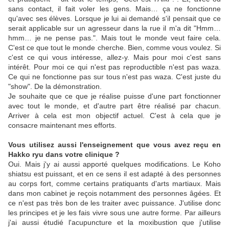
sans contact, il fait voler les gens. Mais… ça ne fonctionne
qu'avec ses élèves. Lorsque je lui ai demandé s'il pensait que ce
serait applicable sur un agresseur dans la rue il m'a dit "Hmm…
hmm… je ne pense pas.". Mais tout le monde veut faire cela.
C'est ce que tout le monde cherche. Bien, comme vous voulez. Si
c'est ce qui vous intéresse, allez-y. Mais pour moi c'est sans
intérêt. Pour moi ce qui n'est pas reproductible n'est pas waza.
Ce qui ne fonctionne pas sur tous n'est pas waza. C'est juste du
"show". De la démonstration.
Je souhaite que ce que je réalise puisse d'une part fonctionner
avec tout le monde, et d'autre part être réalisé par chacun.
Arriver à cela est mon objectif actuel. C'est à cela que je
consacre maintenant mes efforts.
Vous utilisez aussi l'enseignement que vous avez reçu en
Hakko ryu dans votre clinique ?
Oui. Mais j'y ai aussi apporté quelques modifications. Le Koho
shiatsu est puissant, et en ce sens il est adapté à des personnes
au corps fort, comme certains pratiquants d'arts martiaux. Mais
dans mon cabinet je reçois notamment des personnes âgées. Et
ce n'est pas très bon de les traiter avec puissance. J'utilise donc
les principes et je les fais vivre sous une autre forme. Par ailleurs
j'ai aussi étudié l'acupuncture et la moxibustion que j'utilise