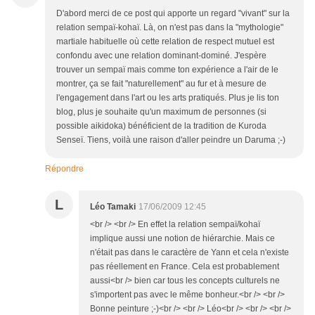
D'abord merci de ce post qui apporte un regard "vivant" sur la
relation sempaï-kohaï. Là, on n'est pas dans la "mythologie"
martiale habituelle où cette relation de respect mutuel est
confondu avec une relation dominant-dominé. J'espère
trouver un sempaï mais comme ton expérience a l'air de le
montrer, ça se fait "naturellement" au fur et à mesure de
l'engagement dans l'art ou les arts pratiqués. Plus je lis ton
blog, plus je souhaite qu'un maximum de personnes (si
possible aikidoka) bénéficient de la tradition de Kuroda
Senseï. Tiens, voilà une raison d'aller peindre un Daruma ;-)
Répondre
L
Léo Tamaki
17/06/2009 12:45
<br /> <br /> En effet la relation sempaï/kohaï
implique aussi une notion de hiérarchie. Mais ce
n'était pas dans le caractère de Yann et cela n'existe
pas réellement en France. Cela est probablement
aussi<br /> bien car tous les concepts culturels ne
s'importent pas avec le même bonheur.<br /> <br />
Bonne peinture ;-)<br /> <br /> Léo<br /> <br /> <br />