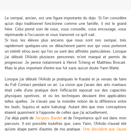
Le sempaï, ancien, est une figure importante du dojo. Si l'on considère
qu'un dojo traditionnel fonctionne comme une famille, il est le grand
frère. Celui prend soin de vous, vous conseille, vous encourage, vous
réprimande à l'occasion et vous transmet ce qu'il sait.
Si tous les élèves plus anciens que nous sont nos sempaï, très
rapidement quelques-uns se détacheront parmi eux qui vous porteront
un intérêt et/ou avec qui l'on se sent des affinités particulières. Lorsque
j'ai débuté l'Aïkido plusieurs personnes m'ont marqué et permis de
progresser. Je pense notamment à Hervé Tcheng et Matthieu Brocart.
Mais le plus important d'entre eux fut sans aucun doute Yann Mahé.
Lorsque j'ai débuté l'Aïkido je pratiquais le Karaté et je venais de faire
du Full Contact pendant un an. La vision que j'avais des arts martiaux
était celle d'une pratique dont l'efficacité reposait sur des capacités
physiques sportives, et où les techniques devaient être applicables
telles quelles. Je n'avais pas la moindre notion de la différence entre
les budo, bujutsu et autre kakutogi. Autant dire que mes conceptions
étaient quasiment à l'opposée de celles que j'ai actuellement.
J'ai déjà parlé de
Jacques Bardet
et de l'importance qu'il eut dans mon
parcours. Il est possible toutefois que, sans Yann, l'Aïkido n'aurait été
qu'une étape parmi d'autres de ma pratique.
Une discipline que j'aurai