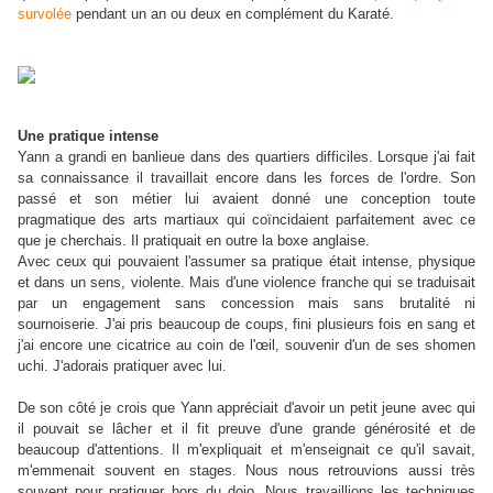
survolée
pendant un an ou deux en complément du Karaté.
Une pratique intense
Yann a grandi en banlieue dans des quartiers difficiles. Lorsque j'ai fait
sa connaissance il travaillait encore dans les forces de l'ordre. Son
passé et son métier lui avaient donné une conception toute
pragmatique des arts martiaux qui coïncidaient parfaitement avec ce
que je cherchais. Il pratiquait en outre la boxe anglaise.
Avec ceux qui pouvaient l'assumer sa pratique était intense, physique
et dans un sens, violente. Mais d'une violence franche qui se traduisait
par un engagement sans concession mais sans brutalité ni
sournoiserie. J'ai pris beaucoup de coups, fini plusieurs fois en sang et
j'ai encore une cicatrice au coin de l'œil, souvenir d'un de ses shomen
uchi. J'adorais pratiquer avec lui.
De son côté je crois que Yann appréciait d'avoir un petit jeune avec qui
il pouvait se lâcher et il fit preuve d'une grande générosité et de
beaucoup d'attentions. Il m'expliquait et m'enseignait ce qu'il savait,
m'emmenait souvent en stages. Nous nous retrouvions aussi très
souvent pour pratiquer hors du dojo. Nous travaillions les techniques