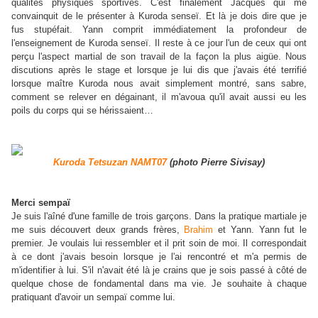
qualités physiques sportives. C'est finalement Jacques qui me
convainquit de le présenter à Kuroda senseï. Et là je dois dire que je
fus stupéfait. Yann comprit immédiatement la profondeur de
l'enseignement de Kuroda senseï. Il reste à ce jour l'un de ceux qui ont
perçu l'aspect martial de son travail de la façon la plus aigüe. Nous
discutions après le stage et lorsque je lui dis que j'avais été terrifié
lorsque maître Kuroda nous avait simplement montré, sans sabre,
comment se relever en dégainant, il m'avoua qu'il avait aussi eu les
poils du corps qui se hérissaient…
Kuroda Tetsuzan
NAMT07
(photo Pierre Sivisay)
Merci sempaï
Je suis l'aîné d'une famille de trois garçons. Dans la pratique martiale je
me suis découvert deux grands frères,
Brahim
et Yann. Yann fut le
premier. Je voulais lui ressembler et il prit soin de moi. Il correspondait
à ce dont j'avais besoin lorsque je l'ai rencontré et m'a permis de
m'identifier à lui. S'il n'avait été là je crains que je sois passé à côté de
quelque chose de fondamental dans ma vie. Je souhaite à chaque
pratiquant d'avoir un sempaï comme lui.