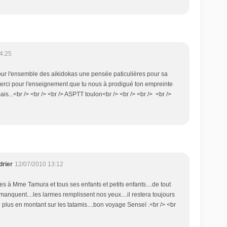
4:25
pour l'ensemble des aikidokas une pensée paticulières pour sa
merci pour l'enseignement que tu nous à prodigué ton empreinte
is...<br /> <br /> <br /> ASPTT toulon<br /> <br /> <br /> <br />
drier
12/07/2010 13:12
s à Mme Tamura et tous ses enfants et petits enfants....de tout
manquent....les larmes remplissent nos yeux....il restera toujours
plus en montant sur les tatamis....bon voyage Senseï .<br /> <br