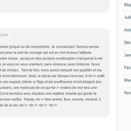
Blo
Juil
Aoû
23:44
Déc
 poème lyrique ou de romantisme. Je connaissais Tamura sensei
suis pour la part de courage qui est en moi et pour l'attitude
Jan
'autre chose ; qu'aucun des anciens condisciples n'ait pensé à me
e, je vous en veux vraiment, sans violence, avec tristesse. Nous
Fév
ant de choses. Tant de fois, nous avons mesuré vos qualités et ma
m'est déchirure. Voilà, le décés de Sensei n'est rien, il<br /> suffit
Mar
r son regard, même si l'âge et les souffrances m'ont éloigné des
'univers, une molécule de ce qui<br /> restera de moi fera une
Nov
st et recréera avec d'autres une matière vivante qui garde le
it mon maître. Plante,<br /> être animé, fleur, insecte, minéral, il
e de la vie.<br /> <br /> <br /> <br />