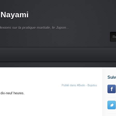
 Nayami
lexions sur la pratique martiale, le Japon...
Suiv
Publié dans
#Budo - Bujutsu
 dix-neuf heures.