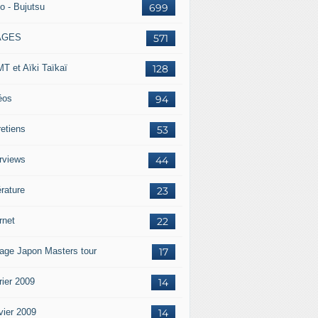
o - Bujutsu
699
AGES
571
T et Aïki Taïkaï
128
éos
94
retiens
53
erviews
44
érature
23
rnet
22
age Japon Masters tour
17
rier 2009
14
vier 2009
14