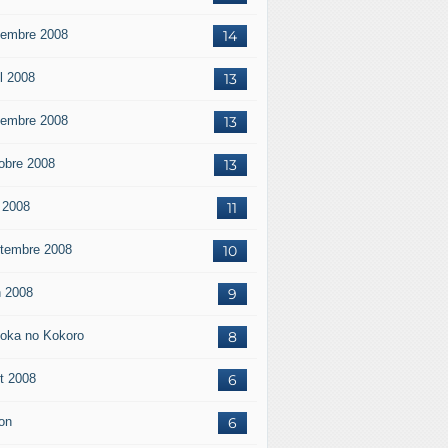
embre 2008
14
il 2008
13
embre 2008
13
obre 2008
13
 2008
11
tembre 2008
10
n 2008
9
oka no Kokoro
8
t 2008
6
on
6