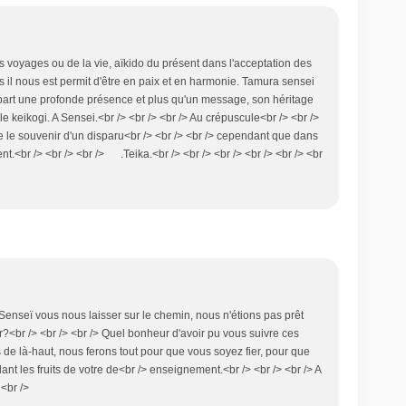
des voyages ou de la vie, aïkido du présent dans l'acceptation des
ois il nous est permit d'être en paix et en harmonie. Tamura sensei
part une profonde présence et plus qu'un message, son héritage
 keikogi. A Sensei.<br /> <br /> <br /> Au crépuscule<br /> <br />
le souvenir d'un disparu<br /> <br /> <br /> cependant que dans
ent.<br /> <br /> <br /> .Teika.<br /> <br /> <br /> <br /> <br /> <br
... Senseï vous nous laisser sur le chemin, nous n'étions pas prêt
r?<br /> <br /> <br /> Quel bonheur d'avoir pu vous suivre ces
e là-haut, nous ferons tout pour que vous soyez fier, pour que
nt les fruits de votre de<br /> enseignement.<br /> <br /> <br /> A
 <br />