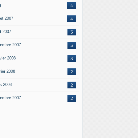
g
4
let 2007
4
t 2007
3
embre 2007
3
vier 2008
3
rier 2008
2
s 2008
2
embre 2007
2