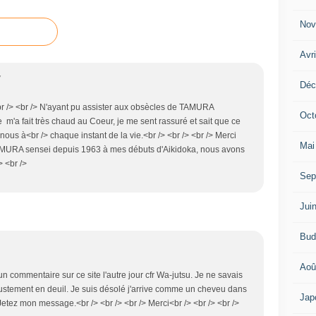
Nov
Avr
7
Déc
<br /> <br /> N'ayant pu assister aux obsècles de TAMURA
Oct
'a fait très chaud au Coeur, je me sent rassuré et sait que ce
ous à<br /> chaque instant de la vie.<br /> <br /> <br /> Merci
Mai
MURA sensei depuis 1963 à mes débuts d'Aikidoka, nous avons
> <br />
Sep
Jui
Bud
Aoû
 un commentaire sur ce site l'autre jour cfr Wa-jutsu. Je ne savais
justement en deuil. Je suis désolé j'arrive comme un cheveu dans
Jap
 Jetez mon message.<br /> <br /> <br /> Merci<br /> <br /> <br />