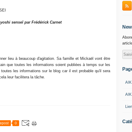
oshi senseï par Frédérick Carnet
News
Abonn
articl
ner lieu à beaucoup d'agitation. Sa famille et Mickaël vont être
ertain que toutes les informations soient publiées à temps sur les
Pag
outes les informations sur le blog car il est probable qu'il sera
la leur facilitera la tâche.
AIK
AIK
Lie
Caté
epost
0