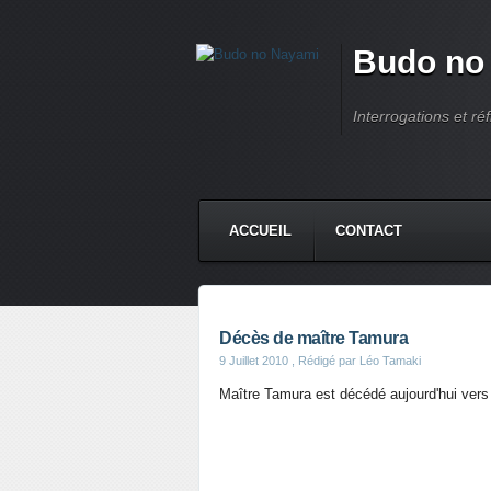
Budo no
Interrogations et réf
ACCUEIL
CONTACT
Décès de maître Tamura
9 Juillet 2010
, Rédigé par Léo Tamaki
Maître Tamura est décédé aujourd'hui vers