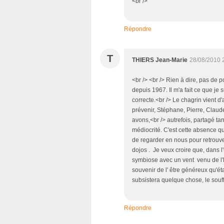
<br />
Répondre
T
THIERS Jean-Marie
28/08/2010 
<br /> <br /> Rien à dire, pas de
depuis 1967. Il m'a fait ce que je 
correcte.<br /> Le chagrin vient d
prévenir, Stéphane, Pierre, Claud
avons,<br /> autrefois, partagé t
médiocrité. C'est cette absence qui 
de regarder en nous pour retrouve
dojos . Je veux croire que, dans l
symbiose avec un vent venu de l'E
souvenir de l' être généreux qu'éta
subsistera quelque chose, le souffl
Répondre