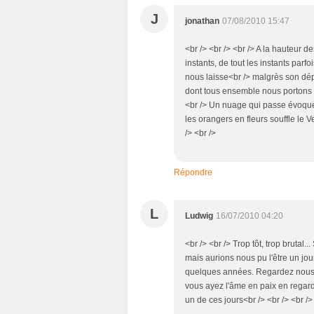
J
jonathan
07/08/2010 15:47
<br /> <br /> <br /> A la hauteur 
instants, de tout les instants parf
nous laisse<br /> malgrès son dé
dont tous ensemble nous portons le
<br /> Un nuage qui passe évoque 
les orangers en fleurs souffle le V
/> <br />
Répondre
L
Ludwig
16/07/2010 04:20
<br /> <br /> Trop tôt, trop brutal
mais aurions nous pu l'être un jou
quelques années. Regardez nous d
vous ayez l'âme en paix en regarda
un de ces jours<br /> <br /> <br />