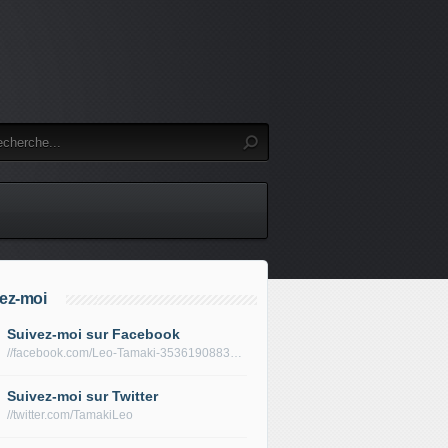
ez-moi
Suivez-moi sur Facebook
//facebook.com/Leo-Tamaki-353619088319688/
Suivez-moi sur Twitter
//twitter.com/TamakiLeo