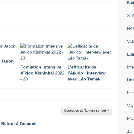
Bud
ST
NAM
Vid
Ent
r Japon
Formation Intensive
L’efficacité de
Int
Aïkido Kishinkaï 2022
l’Aïkido : interview
- 23
avec Léo Tamaki
Litt
Inte
Voy
Obsèques de Tamura senseï
Fév
Retour à l'accueil
Jan