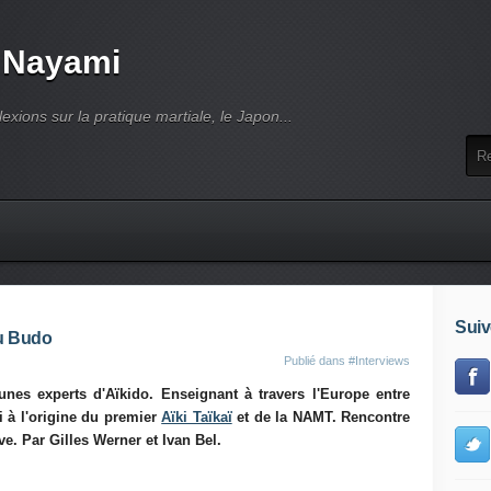
 Nayami
lexions sur la pratique martiale, le Japon...
Suiv
du Budo
Publié dans
#Interviews
unes experts d'Aïkido. Enseignant à travers l'Europe entre
i à l'origine du premier
Aïki Taïkaï
et de la NAMT. Rencontre
e. Par Gilles Werner et Ivan Bel.