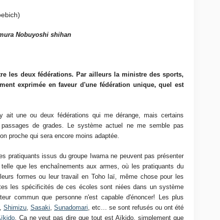
mura Nobuyoshi shihan
tre les deux fédérations. Par ailleurs la ministre des sports,
ent exprimée en faveur d'une fédération unique, quel est
l y ait une ou deux fédérations qui me dérange, mais certains
s passages de grades. Le système actuel ne me semble pas
tion proche qui sera encore moins adaptée.
des pratiquants issus du groupe Iwama ne peuvent pas présenter
e telle que les enchaînements aux armes, où les pratiquants du
leurs formes ou leur travail en Toho Iaï, même chose pour les
tes les spécificités de ces écoles sont niées dans un système
nateur commun que personne n'est capable d'énoncer! Les plus
a,
Shimizu
,
Sasaki
,
Sunadomari
, etc… se sont refusés ou ont été
Aïkido
. Ca ne veut pas dire que tout est Aïkido, simplement que