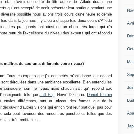
ée était d'avoir une sorte de fête autour de l'Aïkido durant une
rts qui ont accepté de venir présenter leur pratique pendant une
Nov
e diversité possible nous avions trois cours d'une heure et demie
fois dans la journée. Il y a eu à chaque fois deux cours d'Aïkido
Avr
ine. Les pratiquants ont ainsi eu un choix très large qui n'a
pte tenu de l'excellence du niveau des experts qui ont répondu
Déc
Oct
Mai
es maîtres de courants différents voire rivaux?
Sep
. Tous les experts que j'ai contactés m'ont donné leur accord
 se sont déroulées dans une ambiance excellente. Bien entendu les
Jui
e considérer comme rivaux mais chacun sait qu'il répond aux
l d'enseignants tels que
Jaff Raji
, Hervé Dizien ou
Daniel Toutain
Bud
s envies différentes, tant au niveau des formes que de la
 découvrir d'autres visions qui enrichiront leur pratique, pas pour
Aoû
 cela peut favoriser des rencontres ponctuelles telles que des
blent très profitables.
Jap