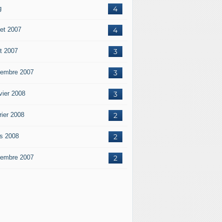
g
4
let 2007
4
t 2007
3
embre 2007
3
vier 2008
3
rier 2008
2
s 2008
2
embre 2007
2