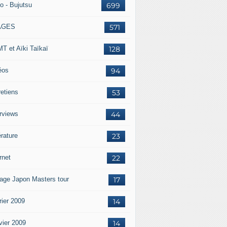
o - Bujutsu
699
AGES
571
T et Aïki Taïkaï
128
éos
94
retiens
53
erviews
44
érature
23
rnet
22
age Japon Masters tour
17
rier 2009
14
vier 2009
14