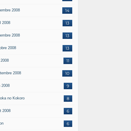
embre 2008
14
il 2008
13
embre 2008
13
obre 2008
13
 2008
11
tembre 2008
10
n 2008
9
oka no Kokoro
8
t 2008
6
on
6