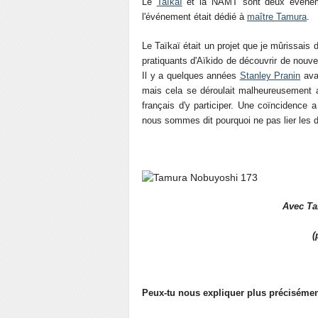
Le
Taïkaï
et la NAMT sont deux évèneme
l'événement était dédié à
maître Tamura
.
Le Taïkaï était un projet que je mûrissai
pratiquants d'Aïkido de découvrir de nouve
Il y a quelques années
Stanley Pranin
avai
mais cela se déroulait malheureusement aux
français d'y participer. Une coïncidence a 
nous sommes dit pourquoi ne pas lier les 
Avec Ta
(
Peux-tu nous expliquer plus précisément