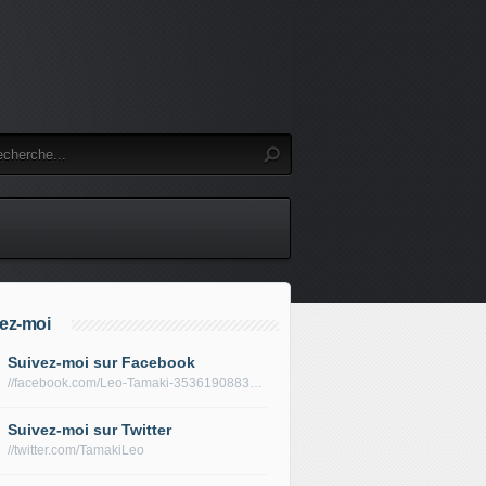
ez-moi
Suivez-moi sur Facebook
//facebook.com/Leo-Tamaki-353619088319688/
Suivez-moi sur Twitter
//twitter.com/TamakiLeo