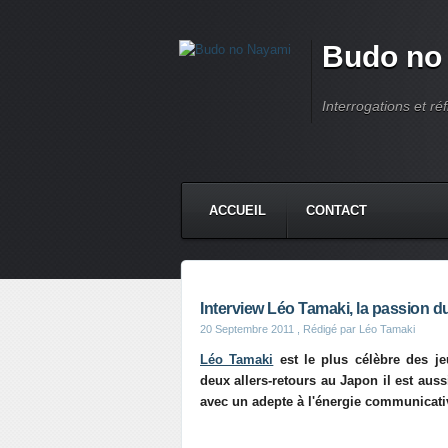
Budo no
Interrogations et réf
ACCUEIL
CONTACT
Interview Léo Tamaki, la passion 
20 Septembre 2011
, Rédigé par Léo Tamaki
Léo Tamaki
est le plus célèbre des je
deux allers-retours au Japon il est auss
avec un adepte à l'énergie communicativ