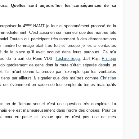
ura. Quelles sont aujourd'hui les conséquences de sa
ème
organiser la 4
NAMT je leur ai spontanément proposé de la
 immédiatement. C'est aussi en son honneur que des maîtres tels
aniel Toutain qui participent très rarement à des démonstrations
ui rendre hommage était très fort et lorsque je les ai contactés
 de la place qu'il avait occupé dans leurs parcours. Ca m'a
dais de la part de René VDB,
Toshiro Suga
, Jaff Raji,
Philippe
obligatoirement de gens dont la route s'était séparée depuis un
. Ils m'ont donné la preuve par l'exemple que les véritables
e tiens par ailleurs à signaler que des maîtres comme
Christian
 à cet évènement en raison de leur emploi du temps mais qu'ils
rition de Tamura senseï c'est une question très complexe. La
ais elle est malheureusement dans l'ordre des choses. Pour ce
 tôt pour en parler et j'avoue que ce n'est pas une de mes