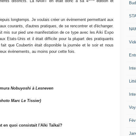
nts distincts. La NAMT en était donc à sa 4
édition et
Bud
ST
s depuis longtemps. Je voulais créer un évènement permettant aux
aux courants, d'autres pratiques, de se rencontrer et d'échanger.
NAM
t mis sur pied une manifestation de ce type avec les Aïki Expo
 Etats-Unis et il était difficile pour la plupart des pratiquants
Vid
fait que Coubertin était disponible la journée et le soir et nous
deux évènements, au moins pour cette fois.
Ent
Int
Litt
mura Nobuyoshi à Lesneven
Inte
photo Marc Le Tissier)
Voy
Fév
 en quoi consistait l'Aïki Taïkaï?
Jan