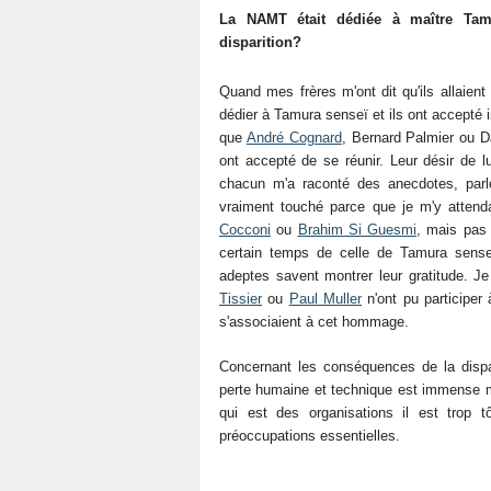
La NAMT était dédiée à maître Tam
disparition?
Quand mes frères m'ont dit qu'ils allaient 
dédier à Tamura senseï et ils ont accepté
que
André Cognard
, Bernard Palmier ou D
ont accepté de se réunir. Leur désir de l
chacun m'a raconté des anecdotes, parlé
vraiment touché parce que je m'y atten
Cocconi
ou
Brahim Si Guesmi
, mais pas 
certain temps de celle de Tamura senseï
adeptes savent montrer leur gratitude. J
Tissier
ou
Paul Muller
n'ont pu participer
s'associaient à cet hommage.
Concernant les conséquences de la dispa
perte humaine et technique est immense m
qui est des organisations il est trop
préoccupations essentielles.