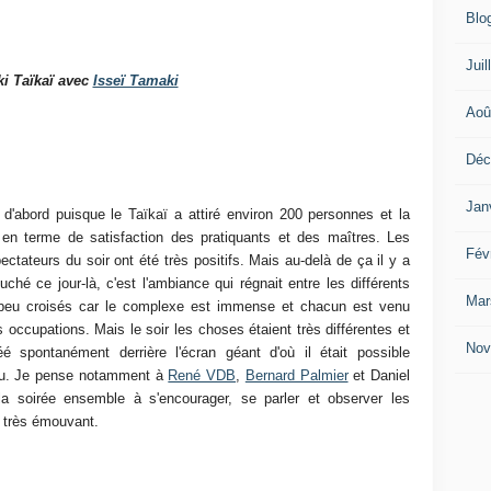
Blo
Juil
ki Taïkaï avec
Isseï Tamaki
Aoû
Déc
Jan
d'abord puisque le Taïkaï a attiré environ 200 personnes et la
n terme de satisfaction des pratiquants et des maîtres. Les
Fév
ctateurs du soir ont été très positifs. Mais au-delà de ça il y a
ché ce jour-là, c'est l'ambiance qui régnait entre les différents
Mar
 peu croisés car le complexe est immense et chacun est venu
 occupations. Mais le soir les choses étaient très différentes et
Nov
 spontanément derrière l'écran géant d'où il était possible
 vu. Je pense notamment à
René VDB
,
Bernard Palmier
et Daniel
a soirée ensemble à s'encourager, se parler et observer les
 très émouvant.