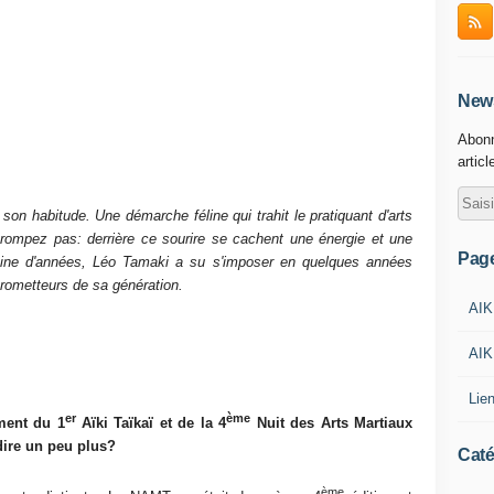
News
Abonn
articl
son habitude. Une démarche féline qui trahit le pratiquant d'arts
rompez pas: derrière ce sourire se cachent une énergie et une
Pag
ine d'années, Léo Tamaki a su s'imposer en quelques années
prometteurs de sa génération.
AIK
AIK
Lie
er
ème
ment du 1
Aïki Taïkaï et de la 4
Nuit des Arts Martiaux
dire un peu plus?
Caté
ème