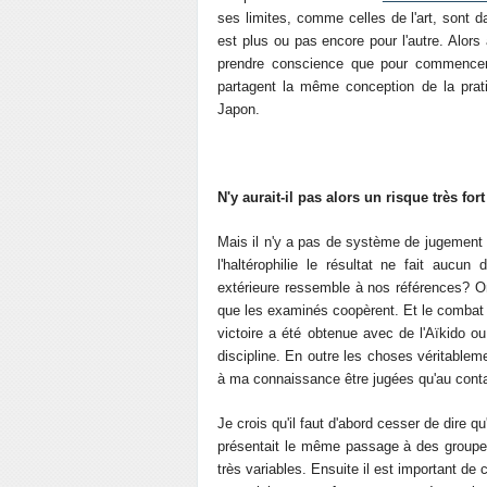
ses limites, comme celles de l'art, sont da
est plus ou pas encore pour l'autre. Alors 
prendre conscience que pour commencer 
partagent la même conception de la pr
Japon.
N'y aurait-il pas alors un risque très for
Mais il n'y a pas de système de jugement o
l'haltérophilie le résultat ne fait aucu
extérieure ressemble à nos références? On
que les examinés coopèrent. Et le combat ne 
victoire a été obtenue avec de l'Aïkido ou
discipline. En outre les choses véritablem
à ma connaissance être jugées qu'au conta
Je crois qu'il faut d'abord cesser de dire 
présentait le même passage à des groupes d
très variables. Ensuite il est important de