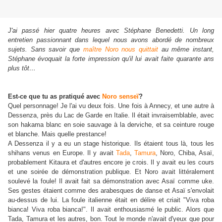
J'ai passé hier quatre heures avec Stéphane Benedetti. Un long
entretien passionnant dans lequel nous avons abordé de nombreux
sujets. Sans savoir que
maître Noro nous quittait
au même instant,
Stéphane évoquait la forte impression qu'il lui avait faite quarante ans
plus tôt…
Est-ce que tu as pratiqué avec
Noro senseï
?
Quel personnage! Je l'ai vu deux fois. Une fois à Annecy, et une autre à
Dessenza, près du Lac de Garde en Italie. Il était invraisemblable, avec
son hakama blanc en soie sauvage à la derviche, et sa ceinture rouge
et blanche. Mais quelle prestance!
A Dessenza il y a eu un stage historique. Ils étaient tous là, tous les
shihans venus en Europe. Il y avait
Tada
,
Tamura
, Noro, Chiba, Asaï,
probablement Kitaura et d'autres encore je crois. Il y avait eu les cours
et une soirée de démonstration publique. Et Noro avait littéralement
soulevé la foule! Il avait fait sa démonstration avec Asaï comme uke.
Ses gestes étaient comme des arabesques de danse et Asaï s'envolait
au-dessus de lui. La foule italienne était en délire et criait "Viva roba
bianca! Viva roba bianca!". Il avait enthousiasmé le public. Alors que
Tada, Tamura et les autres, bon. Tout le monde n'avait d'yeux que pour