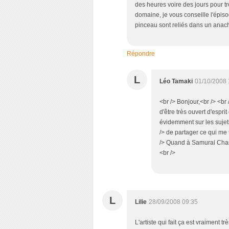
des heures voire des jours pour tr
domaine, je vous conseille l'épi
pinceau sont reliés dans un anachr
Répondre
L
Léo Tamaki
01/10/2008 
<br /> Bonjour,<br /> <br 
d'être très ouvert d'espri
évidemment sur les sujets
/> de partager ce qui me 
/> Quand à Samurai Champ
<br />
L
Lilie
28/09/2008 09:35
L'artiste qui fait ça est vraiment t