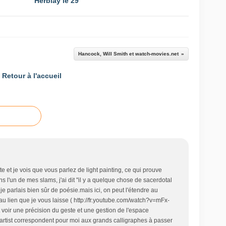
Herblay le 29
Hancock, Will Smith et watch-movies.net
Retour à l'accueil
ite et je vois que vous parlez de light painting, ce qui prouve
s l'un de mes slams, j'ai dit "il y a quelque chose de sacerdotal
je parlais bien sûr de poésie.mais ici, on peut l'étendre au
au lien que je vous laisse ( http://fr.youtube.com/watch?v=mFx-
 voir une précision du geste et une gestion de l'espace
 artist correspondent pour moi aux grands calligraphes à passer