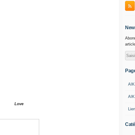
News
Abonn
articl
Pag
AIK
AIK
Love
Lie
Caté