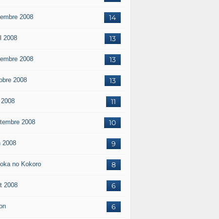
embre 2008
14
il 2008
13
embre 2008
13
obre 2008
13
 2008
11
tembre 2008
10
n 2008
9
oka no Kokoro
8
t 2008
6
on
6