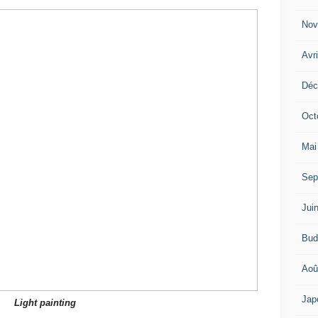
Nov
Avr
Déc
Oct
Mai
Sep
Jui
Bud
Aoû
Jap
Light painting