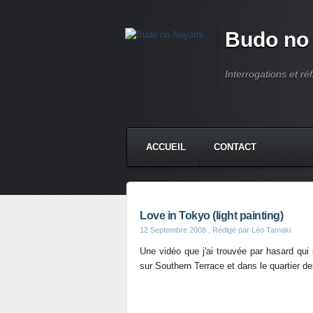
Budo no
Interrogations et réf
ACCUEIL
CONTACT
Love in Tokyo (light painting)
12 Septembre 2008
, Rédigé par Léo Tamaki
Une vidéo que j'ai trouvée par hasard qui
sur Southern Terrace et dans le quartier des 