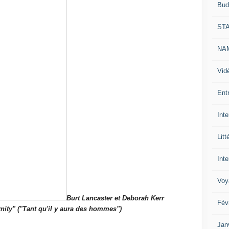
Bud
ST
NAM
Vid
Ent
Int
Litt
Inte
Voy
Burt Lancaster et Deborah Kerr
Fév
rnity" ("Tant qu'il y aura des hommes")
Jan