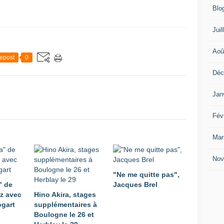
Blo
Juil
Aoû
epost
0
Déc
Jan
Fév
Mar
Nov
"Ne me quitte pas",
" de
Jacques Brel
iz avec
Hino Akira, stages
gart
supplémentaires à
Boulogne le 26 et