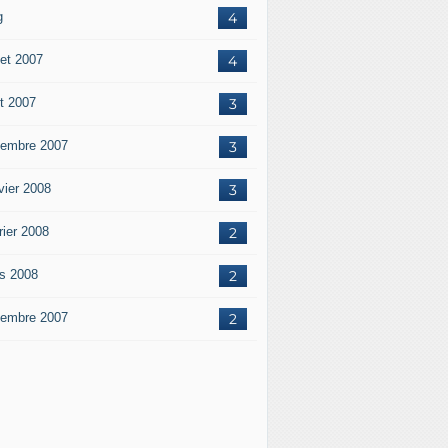
g
4
let 2007
4
t 2007
3
embre 2007
3
vier 2008
3
rier 2008
2
s 2008
2
embre 2007
2