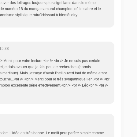
ouver des lettrages toujours plus signifiants.dans le même
sode numéro 18 du manga samurai champloo, où le sabre et le
onisme stylistique rafraîchissant.à bientôt.olry
15:38
/> Merci pour votre lecture.<br /> <br /> Je ne suis pas certain
t et je dois avouer que je fais peu de recherches (hormis
 martiaux). Mais j'essaye d'avoir l'oeil ouvert tout de même et<br
touche...<br /> <br /> Merci pour le très sympathique lien.<br /> <br
loo excellente série effectivement.<br /> <br /> Léo<br /> <br />
rès fort. L'idée est très bonne. Le motif peut parître simple comme