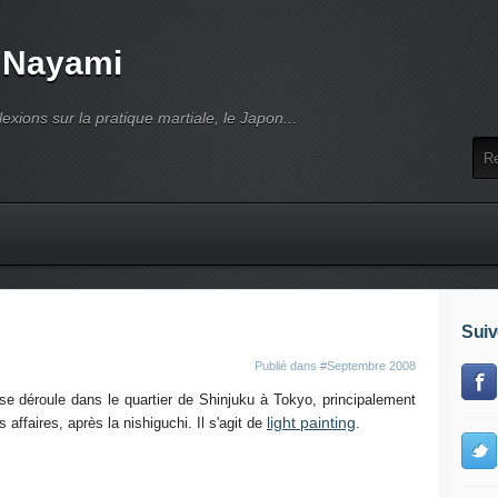
 Nayami
lexions sur la pratique martiale, le Japon...
Suiv
Publié dans
#Septembre 2008
 se déroule dans le quartier de Shinjuku à Tokyo, principalement
light painting
affaires, après la nishiguchi. Il s'agit de
.