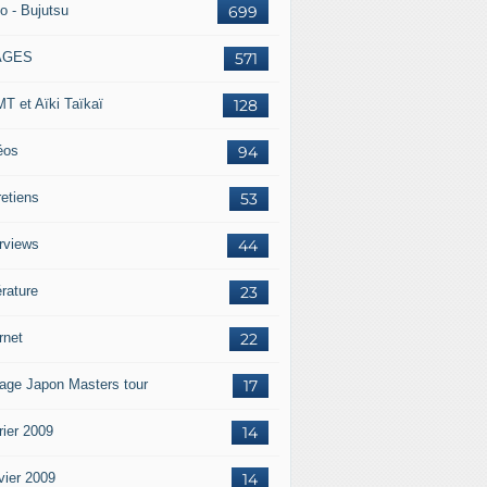
o - Bujutsu
699
AGES
571
T et Aïki Taïkaï
128
éos
94
retiens
53
erviews
44
érature
23
rnet
22
age Japon Masters tour
17
rier 2009
14
vier 2009
14