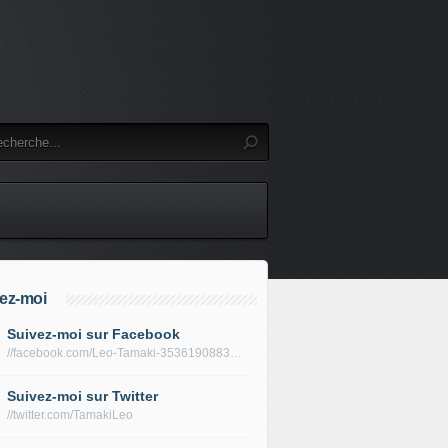
ez-moi
Suivez-moi sur Facebook
//facebook.com/Leo-Tamaki-353619088319688/
Suivez-moi sur Twitter
//twitter.com/TamakiLeo