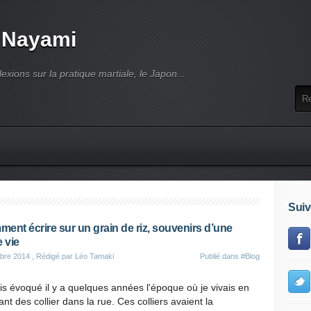
 Nayami
lexions sur la pratique martiale, le Japon...
Suiv
ent écrire sur un grain de riz, souvenirs d’une
e vie
bre 2014
, Rédigé par Léo Tamaki
Publié dans
#Blog
is évoqué il y a quelques années l'époque où je vivais en
nt des collier dans la rue. Ces colliers avaient la