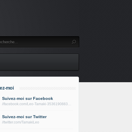
ez-moi
Suivez-moi sur Facebook
//facebook.com/Leo-Tamaki-353619088319688/
Suivez-moi sur Twitter
//twitter.com/TamakiLeo