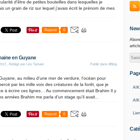
cularité d'être de petites bouteilles dans lesquelles je
is un grain de riz sur lequel j'avais écrit le prénom de mes
News
Repost
0
Abonn
articl
aine en Guyane
2013
, Rédigé par Léo Tamaki
Publié dans
#Blog
Pag
Guyane, au milieu d'une mer de verdure, l'océan pour
bercé par les mille voix des créatures de la forêt, que je
AIK
 à écrire ces lignes… Au commencement était Brahim Il y
s années Brahim me parla d'un stage qu'il avait...
AIK
Lie
Repost
0
Caté