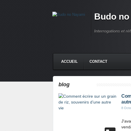
Budo no
Interrogations et réf
ACCUEIL
CONTACT
blog
Comm
autr
8 Octo
J'ava
venda