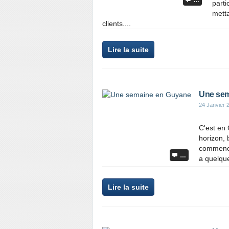
…
parti
metta
clients....
Lire la suite
Une sem
24 Janvier 
C'est en 
horizon, 
commence
…
a quelque
Lire la suite