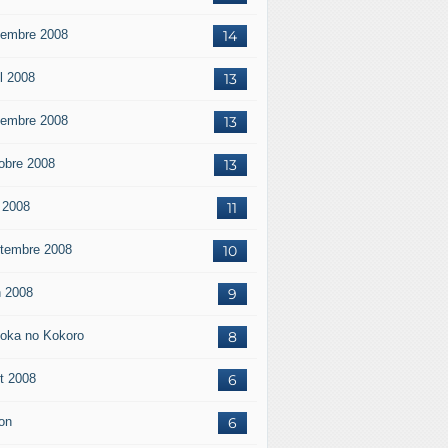
embre 2008
14
il 2008
13
embre 2008
13
obre 2008
13
 2008
11
tembre 2008
10
n 2008
9
oka no Kokoro
8
t 2008
6
on
6