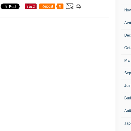
Repost
0
Nov
Avr
Déc
Oct
Mai
Sep
Jui
Bud
Aoû
Jap