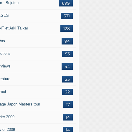
o - Bujutsu
699
AGES
571
T et Aïki Taïkaï
128
éos
94
retiens
53
erviews
44
érature
23
rnet
22
age Japon Masters tour
17
rier 2009
14
vier 2009
14