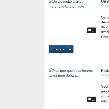
Ue w
31 Dé
Cert
des é
de 20
…
diffi
Grati
Lire la suite
Plus
29 Aoû
Cela 
penda
souve
…
aujou