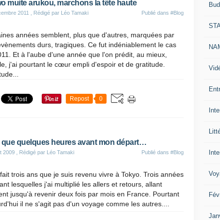
o muite arukou, marchons la tête haute
Bud
cembre 2011
, Rédigé par Léo Tamaki
Publié dans
#Blog
ST
aines années semblent, plus que d'autres, marquées par
vènements durs, tragiques. Ce fut indéniablement le cas
NAM
11. Et à l'aube d'une année que l'on prédit, au mieux,
cile, j'ai pourtant le cœur empli d'espoir et de gratitude.
Vid
tude...
Ent
Repost
0
Int
Litt
 que quelques heures avant mon départ…
Inte
t 2009
, Rédigé par Léo Tamaki
Publié dans
#Blog
Voy
fait trois ans que je suis revenu vivre à Tokyo. Trois années
nt lesquelles j'ai multiplié les allers et retours, allant
nt jusqu'à revenir deux fois par mois en France. Pourtant
Fév
rd'hui il ne s'agit pas d'un voyage comme les autres....
Jan