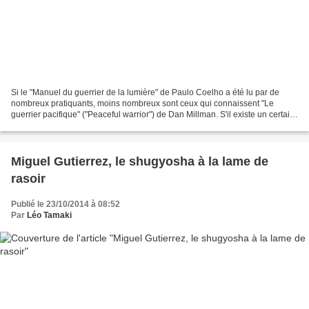
Si le "Manuel du guerrier de la lumière" de Paulo Coelho a été lu par de
nombreux pratiquants, moins nombreux sont ceux qui connaissent "Le
guerrier pacifique" ("Peaceful warrior") de Dan Millman. S'il existe un certain
nombre de différences entre ces...
Miguel Gutierrez, le shugyosha à la lame de
rasoir
Publié le 23/10/2014 à 08:52
Par
Léo Tamaki