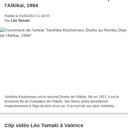
l'Aikikai, 1994
Publié le 01/03/2017 à 18:03
Par
Léo Tamaki
Ueshiba Kisshomaru est le second Doshu de l'Aïkido. Né en 1921, il est le
troisième fils du Fondateur de l'Aïkido. Ses frères aînés décédèrent
respectivement à l'âge de trois et un an. A la mort de son père Ueshiba
Moriheï, il lui succède à la tête de...
Clip vidéo Léo Tamaki à Valence