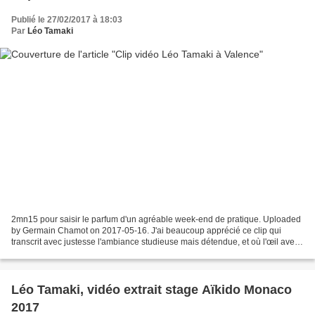
Publié le 27/02/2017 à 18:03
Par
Léo Tamaki
2mn15 pour saisir le parfum d'un agréable week-end de pratique. Uploaded
by Germain Chamot on 2017-05-16. J'ai beaucoup apprécié ce clip qui
transcrit avec justesse l'ambiance studieuse mais détendue, et où l'œil averti
saura voir certains éléments sur...
Léo Tamaki, vidéo extrait stage Aïkido Monaco
2017