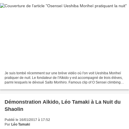
Je suis tombé récemment sur une brève vidéo où l'on voit Ueshiba Moriheï
pratiquer de nuit. Le fondateur de l'Aïkido y est accompagné de trois élèves,
parmi lesquels le dévoué Saïto Morihiro. Famous clip of O Sensei climbing to
the the top of Mount Atago...
Démonstration Aïkido, Léo Tamaki à La Nuit du
Shaolin
Publié le 16/01/2017 à 17:52
Par
Léo Tamaki