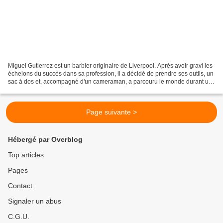
Miguel Gutierrez est un barbier originaire de Liverpool. Après avoir gravi les
échelons du succès dans sa profession, il a décidé de prendre ses outils, un
sac à dos et, accompagné d'un cameraman, a parcouru le monde durant un
an à la rencontre de ses...
Page suivante >
Hébergé par Overblog
Top articles
Pages
Contact
Signaler un abus
C.G.U.