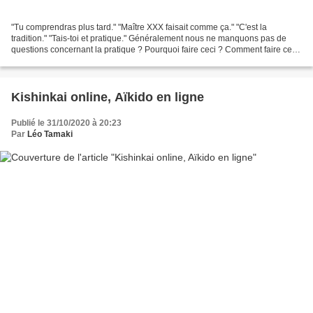
"Tu comprendras plus tard." "Maître XXX faisait comme ça." "C'est la
tradition." "Tais-toi et pratique." Généralement nous ne manquons pas de
questions concernant la pratique ? Pourquoi faire ceci ? Comment faire cela
? D'où vient ce … ? Mais les réponses...
Kishinkai online, Aïkido en ligne
Publié le 31/10/2020 à 20:23
Par
Léo Tamaki