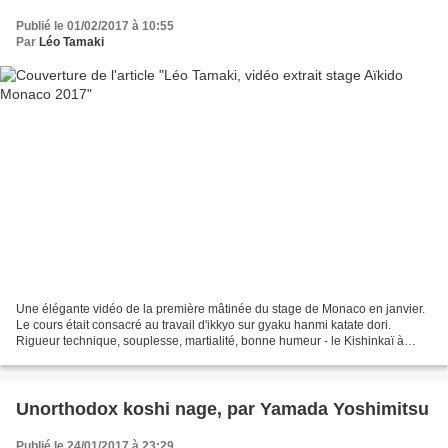
Publié le 01/02/2017 à 10:55
Par
Léo Tamaki
Une élégante vidéo de la première mâtinée du stage de Monaco en janvier.
Le cours était consacré au travail d'ikkyo sur gyaku hanmi katate dori.
Rigueur technique, souplesse, martialité, bonne humeur - le Kishinkaï à
l'oeuvre à Monaco. Vidéo du cours...
Unorthodox koshi nage, par Yamada Yoshimitsu
Publié le 24/01/2017 à 23:29