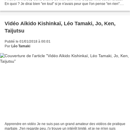
En quoi ? Je dirai bien "en tout" si je n'avais peur que l'on pense "en rien".
Flûtiste, vidéaste,...
Vidéo Aïkido Kishinkaï, Léo Tamaki, Jo, Ken,
Taïjutsu
Publié le 01/01/2018 à 00:01
Par
Léo Tamaki
Apprendre en vidéo Je ne suis pas un grand amateur des vidéos de pratique
martiale. J'en regarde peu, j'y trouve un intérêt limité, et je ne m'en suis