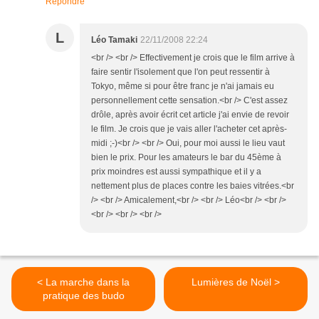
Répondre
L
Léo Tamaki
22/11/2008 22:24
<br /> <br /> Effectivement je crois que le film arrive à
faire sentir l'isolement que l'on peut ressentir à
Tokyo, même si pour être franc je n'ai jamais eu
personnellement cette sensation.<br /> C'est assez
drôle, après avoir écrit cet article j'ai envie de revoir
le film. Je crois que je vais aller l'acheter cet après-
midi ;-)<br /> <br /> Oui, pour moi aussi le lieu vaut
bien le prix. Pour les amateurs le bar du 45ème à
prix moindres est aussi sympathique et il y a
nettement plus de places contre les baies vitrées.<br
/> <br /> Amicalement,<br /> <br /> Léo<br /> <br />
<br /> <br /> <br />
< La marche dans la
Lumières de Noël >
pratique des budo