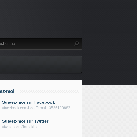
ez-moi
Suivez-moi sur Facebook
//facebook.com/Leo-Tamaki-353619088319688/
Suivez-moi sur Twitter
//twitter.com/TamakiLeo