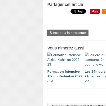
Partager cet article
R
S'inscrire à la newsletter
Vous aimerez aussi :
Formation Intensive
Les 24h du s
Aïkido Kishinkaï 2022
24 heures po
- 23
vie
Stage Léo et Isseï Tamaki, 27 et 28 juin Herbl