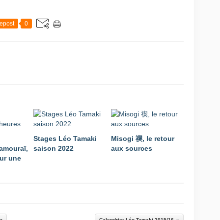
epost
0
Stages Léo Tamaki
Misogi 禊, le retour
amouraï,
saison 2022
aux sources
ur une
ay
Calendrier Léo Tamaki 2015/16