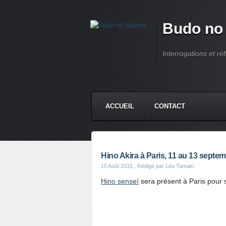
Budo no
Interrogations et réf
ACCUEIL
CONTACT
Hino Akira à Paris, 11 au 13 septe
10 Août 2015
, Rédigé par Léo Tamaki
Hino senseï
sera présent à Paris pour 