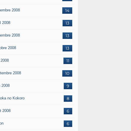
embre 2008
14
il 2008
13
embre 2008
13
obre 2008
13
 2008
11
tembre 2008
10
n 2008
9
oka no Kokoro
8
t 2008
6
on
6