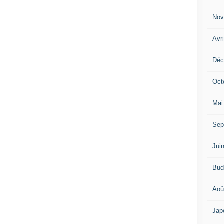
Nov
Avr
Déc
Oct
Mai
Sep
Jui
Bud
Aoû
Jap