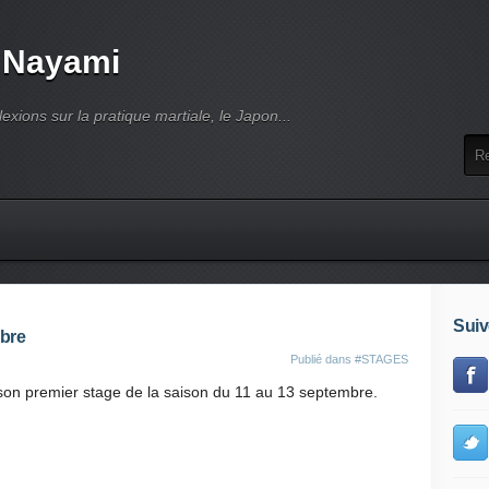
 Nayami
lexions sur la pratique martiale, le Japon...
Suiv
mbre
Publié dans
#STAGES
son premier stage de la saison du 11 au 13 septembre.