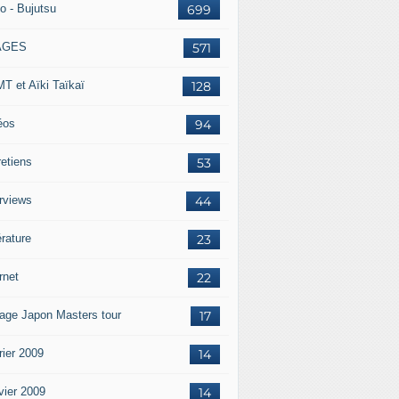
o - Bujutsu
699
AGES
571
T et Aïki Taïkaï
128
éos
94
retiens
53
erviews
44
érature
23
rnet
22
age Japon Masters tour
17
rier 2009
14
vier 2009
14