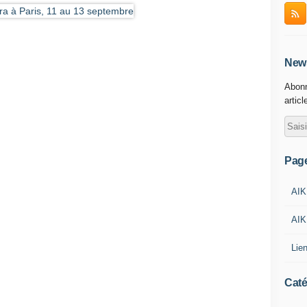
News
Abonn
articl
Pag
AIK
AIK
Lie
Caté