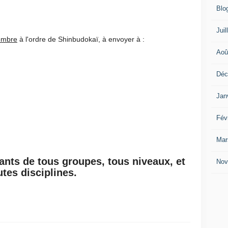
Blo
Juil
tembre
à l'ordre de Shinbudokaï, à envoyer à :
Aoû
Déc
Jan
Fév
Mar
ants de tous groupes, tous niveaux, et
Nov
utes disciplines.