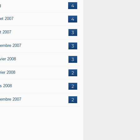
g
4
let 2007
4
t 2007
3
embre 2007
3
vier 2008
3
rier 2008
2
s 2008
2
embre 2007
2