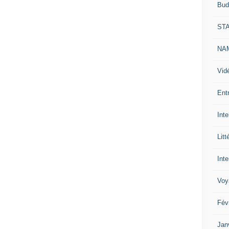
Bud
ST
NAM
Vid
Ent
Int
Litt
Inte
Voy
Fév
Jan