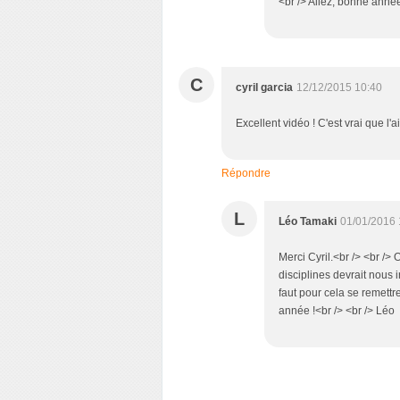
<br /> Allez, bonne année
C
cyril garcia
12/12/2015 10:40
Excellent vidéo ! C'est vrai que l'
Répondre
L
Léo Tamaki
01/01/2016 
Merci Cyril.<br /> <br /> 
disciplines devrait nous in
faut pour cela se remettre
année !<br /> <br /> Léo