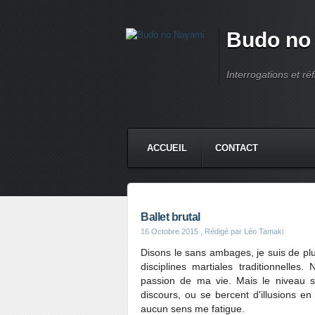
Budo no
Interrogations et réf
ACCUEIL
CONTACT
Ballet brutal
16 Octobre 2015
, Rédigé par Léo Tamaki
Disons le sans ambages, je suis de plu
disciplines martiales traditionnelles
passion de ma vie. Mais le niveau s
discours, ou se bercent d'illusions en 
aucun sens me fatigue.