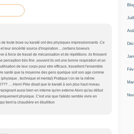
Blo
Juil
Aoû
ts de toute boxe ou karaté ont des physiques impressionnants .Ce
Déc
 leur sincérité source d'inspiration.....certains boxeurs
e à force de travail de mécanisation et de répétitions .ils finissent
Jan
une perception très fine ,souvent ils ont une bonne respiration et un
utilisation de leur corps pour etre efficace, travaillent l'ensemble
Fév
eure santé que la moyenne des gens quelque soit son age comme
ns (physique , technique et mental) Pratique t on de la même
Mar
??? .....Henri Plée disait que le karaté à son plus haut niveau
 rejoignant aussi bien en interne qu'en externe Alors qu'au début
Nov
uniquement physique. C'est vrai que l'aikido semble vivre en
qui tient la chaudière en ébullition