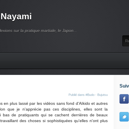
 Nayami
lexions sur la pratique martiale, le Japon...
Suiv
Publié dans
#Budo - Bujutsu
s en plus lassé par les vidéos sans fond d'Aïkido et autres
. Non que je n'apprécie pas ces disciplines, elles sont la
i bas de pratiquants qui se cachent derrières de beaux
travaillant des choses si sophistiquées qu'elles n'ont plus