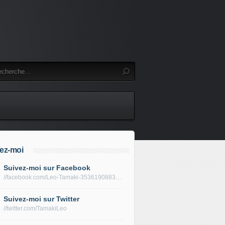
ez-moi
Suivez-moi sur Facebook
//facebook.com/Leo-Tamaki-353619088319688/
Suivez-moi sur Twitter
//twitter.com/TamakiLeo