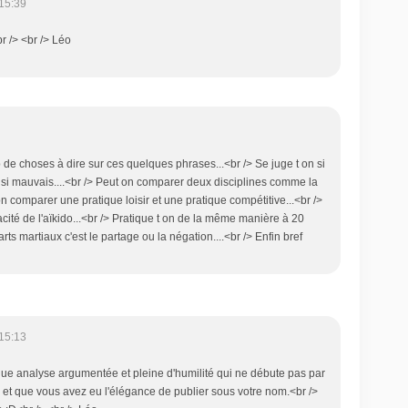
15:39
br /> <br /> Léo
p de choses à dire sur ces quelques phrases...<br /> Se juge t on si
t si mauvais....<br /> Peut on comparer deux disciplines comme la
t on comparer une pratique loisir et une pratique compétitive...<br />
acité de l'aïkido...<br /> Pratique t on de la même manière à 20
arts martiaux c'est le partage ou la négation....<br /> Enfin bref
15:13
que analyse argumentée et pleine d'humilité qui ne débute pas par
t que vous avez eu l'élégance de publier sous votre nom.<br />