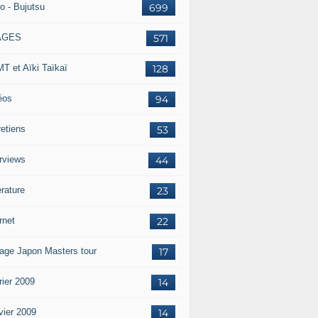
o - Bujutsu
699
AGES
571
T et Aïki Taïkaï
128
éos
94
retiens
53
erviews
44
érature
23
rnet
22
age Japon Masters tour
17
rier 2009
14
vier 2009
14