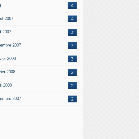
g
4
let 2007
4
t 2007
3
embre 2007
3
vier 2008
3
rier 2008
2
s 2008
2
embre 2007
2