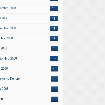
embre 2008
14
il 2008
13
embre 2008
13
obre 2008
13
 2008
11
tembre 2008
10
n 2008
9
oka no Kokoro
8
t 2008
6
on
6