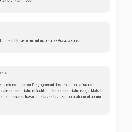
 :D<br /> <br /> Léo
aikido semble vivre en autarcie <br /> Bravo à vous.
15:18
Oui cela est triste car l'engagement des pratiquants d'autres
spirer et nous faire réfléchir, au lieu de nous faire rougir. Mais il
 en question et travailler...<br /> <br /> Bonne pratique et bonne