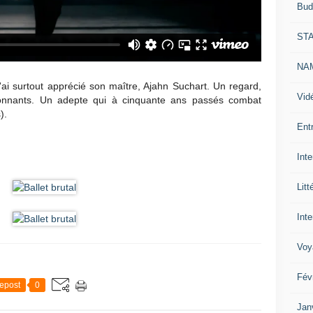
Bud
ST
NAM
i surtout apprécié son maître, Ajahn Suchart. Un regard,
Vid
onnants. Un adepte qui à cinquante ans passés combat
).
Ent
Int
Litt
Inte
Voy
Fév
epost
0
Jan