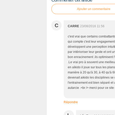
Ajouter un commentaire
C
CARRE
23/08/2016 11:56
c'est vrai que certains combattan
qui compte c'est leur engagement et
développent une perception intuitiv
par intérioriser leur geste et ont 
bon enracinement .ils optimisent l'
.Le vrai pro à souvent une meill
en aïkido il joue sur tous les pla
manière à 20 qu'à 30, à 40 qu'à 60
devenait aikido les disciplines se
l'entrainement est bien séparé et 
autarcie .<br /> merci pour ce site 
Répondre