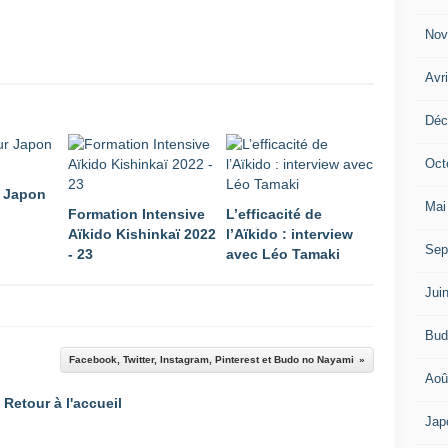
Nov
Avr
Déc
Oct
r Japon
Mai
Formation Intensive
L’efficacité de
Aïkido Kishinkaï 2022
l’Aïkido : interview
Sep
- 23
avec Léo Tamaki
Jui
Bud
Facebook, Twitter, Instagram, Pinterest et Budo no Nayami
Aoû
Retour à l'accueil
Jap