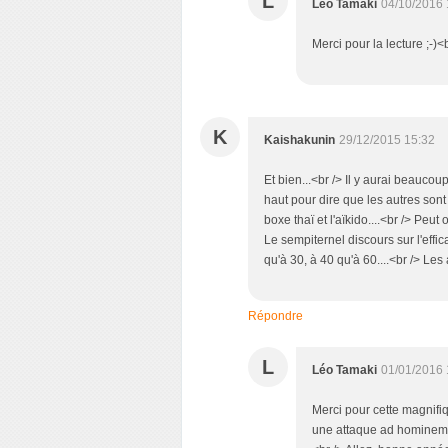
L
Léo Tamaki
04/10/2016 
Merci pour la lecture ;-)<
K
Kaishakunin
29/12/2015 15:32
Et bien...<br /> Il y aurai beaucou
haut pour dire que les autres son
boxe thaï et l'aïkido....<br /> Peu
Le sempiternel discours sur l'effic
qu'à 30, à 40 qu'à 60....<br /> Les 
Répondre
L
Léo Tamaki
01/01/2016 
Merci pour cette magnifi
une attaque ad hominem e