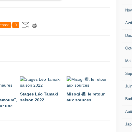
Nov
Avr
epost
0
Déc
Oct
Mai
Sep
Jui
Stages Léo Tamaki
Misogi 禊, le retour
Bud
amouraï,
saison 2022
aux sources
ur une
Aoû
Jap