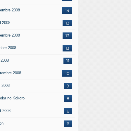
embre 2008
14
il 2008
13
embre 2008
13
obre 2008
13
 2008
11
tembre 2008
10
n 2008
9
oka no Kokoro
8
t 2008
6
on
6