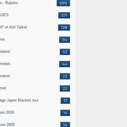
o - Bujutsu
699
AGES
571
T et Aïki Taïkaï
128
éos
94
retiens
53
erviews
44
érature
23
rnet
22
age Japon Masters tour
17
rier 2009
14
vier 2009
14