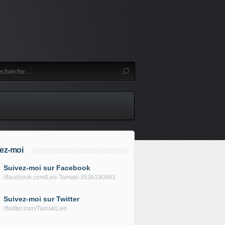
ez-moi
Suivez-moi sur Facebook
//facebook.com/Leo-Tamaki-353619088319688/
Suivez-moi sur Twitter
//twitter.com/TamakiLeo