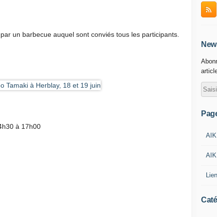
ar un barbecue auquel sont conviés tous les participants.
News
Abonn
articl
Pag
14h30 à 17h00
AIK
AIK
Lie
Caté