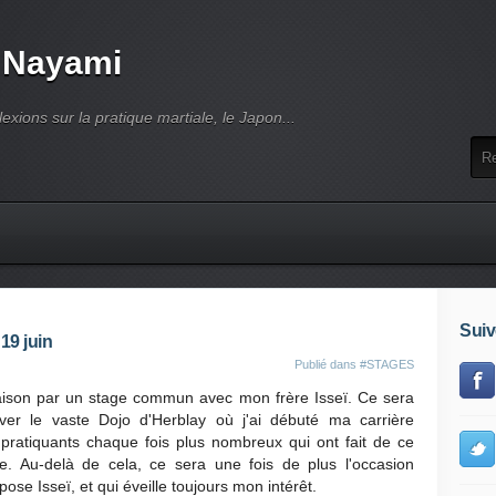
 Nayami
lexions sur la pratique martiale, le Japon...
Suiv
 19 juin
Publié dans
#STAGES
saison par un stage commun avec mon frère Isseï. Ce sera
ver le vaste Dojo d'Herblay où j'ai débuté ma carrière
s pratiquants chaque fois plus nombreux qui ont fait de ce
e. Au-delà de cela, ce sera une fois de plus l'occasion
opose Isseï, et qui éveille toujours mon intérêt.