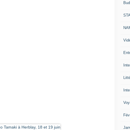
Bud
ST
NAM
Vid
Ent
Int
Litt
Inte
Voy
Fév
Jan