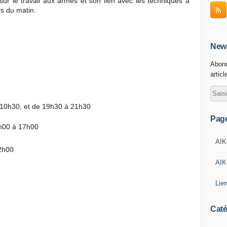
sur le travail aux armes et son lien avec les techniques à
rs du matin.
News
Abonn
articl
 10h30, et de 19h30 à 21h30
Pag
5h00 à 17h00
AIK
2h00
AIK
Lie
Caté