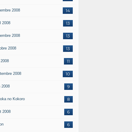
embre 2008
14
il 2008
13
embre 2008
13
obre 2008
13
 2008
11
tembre 2008
10
n 2008
9
oka no Kokoro
8
t 2008
6
on
6