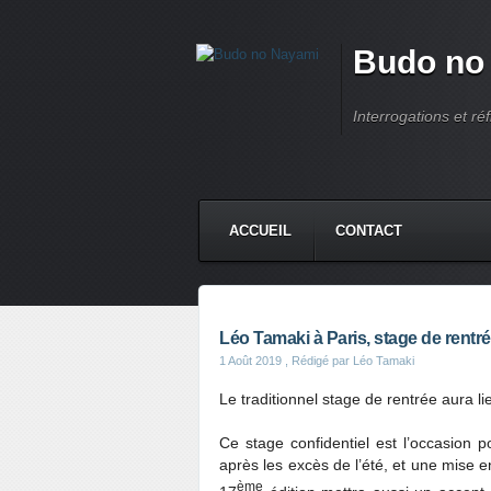
Budo no
Interrogations et réf
ACCUEIL
CONTACT
Léo Tamaki à Paris, stage de rentr
1 Août 2019
, Rédigé par Léo Tamaki
Le traditionnel stage de rentrée aura l
Ce stage confidentiel est l’occasion 
après les excès de l’été, et une mise e
ème