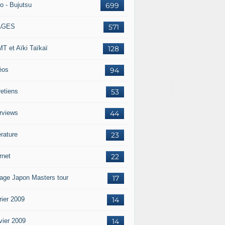
o - Bujutsu
699
AGES
571
T et Aïki Taïkaï
128
éos
94
retiens
53
erviews
44
érature
23
rnet
22
age Japon Masters tour
17
rier 2009
14
vier 2009
14