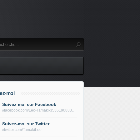
ez-moi
Suivez-moi sur Facebook
//facebook.com/Leo-Tamaki-353619088319688/
Suivez-moi sur Twitter
//twitter.com/TamakiLeo