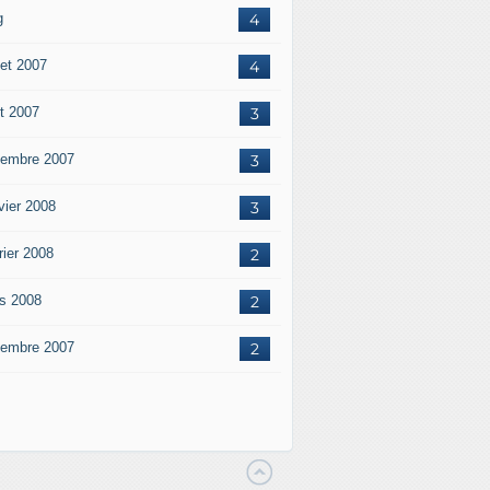
g
4
let 2007
4
t 2007
3
embre 2007
3
vier 2008
3
rier 2008
2
s 2008
2
embre 2007
2