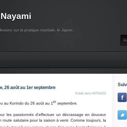
 Nayami
lexions sur la pratique martiale, le Japon...
Suiv
ée, 26 août au 1er septembre
Publié dans
#STAGES
er
ieu au Korindo du 26 août au 1
septembre.
pour les passionnés d’effectuer un décrassage en douceur
n route salutaire pour la saison à venir. Comme toujours, la