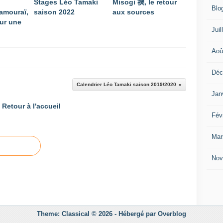
Stages Léo Tamaki
Misogi 禊, le retour
Blo
amouraï,
saison 2022
aux sources
ur une
Juil
Aoû
Déc
Calendrier Léo Tamaki saison 2019/2020
Jan
Retour à l'accueil
Fév
Mar
Nov
Theme: Classical © 2026 -
Hébergé par
Overblog