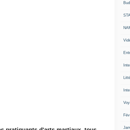
Bud
ST
NAM
Vid
Ent
Int
Litt
Inte
Voy
Fév
Jan
es pratiquants d'arts martiaux, tous