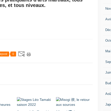
es, et tous niveaux.
Nov
Avr
Déc
Oct
Mai
epost
0
Sep
Jui
Bud
Aoû
Jap