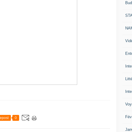
Bud
ST
NAM
Vid
Ent
Int
Litt
Inte
Voy
Fév
epost
0
Jan