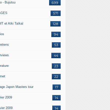
o - Bujutsu
699
AGES
571
T et Aïki Taïkaï
128
éos
94
retiens
53
erviews
44
érature
23
rnet
22
age Japon Masters tour
17
rier 2009
14
vier 2009
14