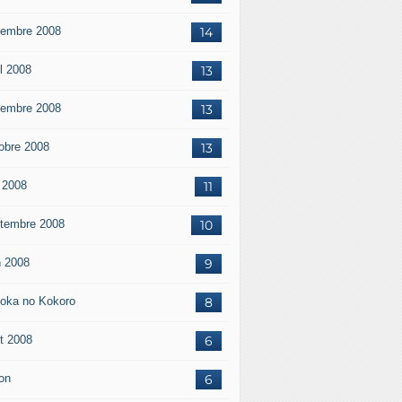
embre 2008
14
il 2008
13
embre 2008
13
obre 2008
13
 2008
11
tembre 2008
10
n 2008
9
oka no Kokoro
8
t 2008
6
on
6