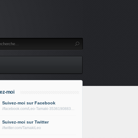
ez-moi
Suivez-moi sur Facebook
//facebook.com/Leo-Tamaki-353619088319688/
Suivez-moi sur Twitter
//twitter.com/TamakiLeo