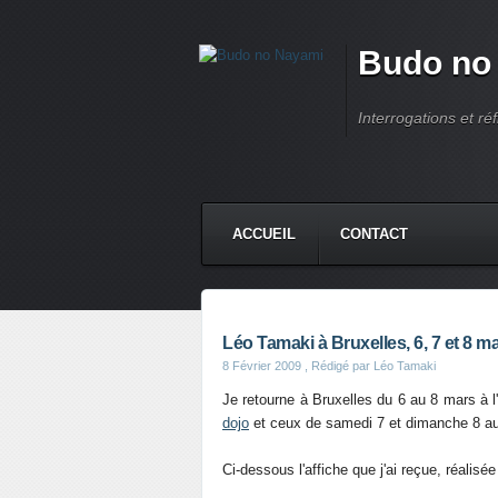
Budo no
Interrogations et réf
ACCUEIL
CONTACT
Léo Tamaki à Bruxelles, 6, 7 et 8 m
8 Février 2009
, Rédigé par Léo Tamaki
Je retourne à Bruxelles du 6 au 8 mars à l
dojo
et ceux de samedi 7 et dimanche 8 a
Ci-dessous l'affiche que j'ai reçue, réalis