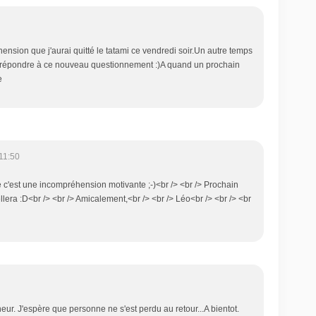
ension que j'aurai quitté le tatami ce vendredi soir.Un autre temps
r répondre à ce nouveau questionnement :)A quand un prochain
e
11:50
e c'est une incompréhension motivante ;-)<br /> <br /> Prochain
era :D<br /> <br /> Amicalement,<br /> <br /> Léo<br /> <br /> <br
ur. J'espère que personne ne s'est perdu au retour...A bientot.