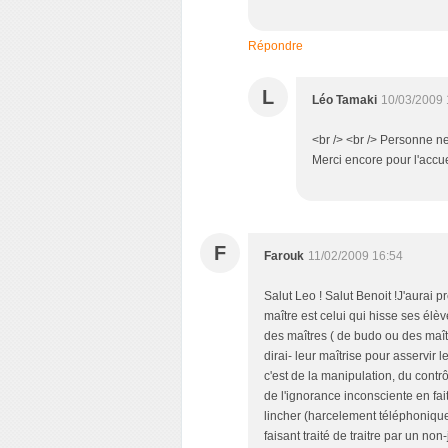
Répondre
L
Léo Tamaki
10/03/2009 
<br /> <br /> Personne ne
Merci encore pour l'accuei
F
Farouk
11/02/2009 16:54
Salut Leo ! Salut Benoit !J'aurai p
maître est celui qui hisse ses élèv
des maîtres ( de budo ou des maîtres
dirai- leur maîtrise pour asservi
c'est de la manipulation, du cont
de l'ignorance inconsciente en fait.
lincher (harcelement téléphonique 
faisant traité de traitre par un non