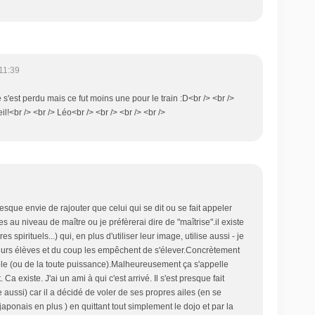
11:39
 s'est perdu mais ce fut moins une pour le train :D<br /> <br />
l!<br /> <br /> Léo<br /> <br /> <br /> <br />
resque envie de rajouter que celui qui se dit ou se fait appeler
es au niveau de maître ou je préfèrerai dire de "maîtrise".il existe
 spirituels...) qui, en plus d'utiliser leur image, utilise aussi - je
r leurs élèves et du coup les empêchent de s'élever.Concrètement
rôle (ou de la toute puissance).Malheureusement ça s'appelle
 Ca existe. J'ai un ami à qui c'est arrivé. Il s'est presque fait
aussi) car il a décidé de voler de ses propres ailes (en se
-japonais en plus ) en quittant tout simplement le dojo et par la