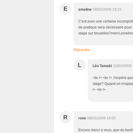
E
emeline
08/03/2009 19:15
C'est avec une certaine incompréh
de pratique sera nécessaire pou
stage sur bruxelles?merci,emelin
Répondre
L
Léo Tamaki
10/03/2009 
<br /> <br /> J'espère qu
stage? Quand on m'appell
/> <br />
R
rose
08/03/2009 18:05
Encore merci a vous, que du bonhe