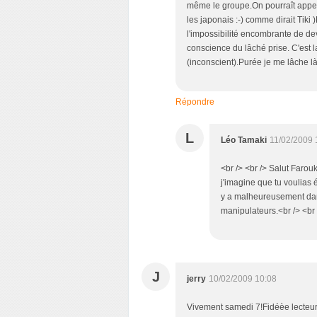
même le groupe.On pourraît appele
les japonais :-) comme dirait Tiki
l'impossibilité encombrante de dev
conscience du lâché prise. C'est l
(inconscient).Purée je me lâche là 
Répondre
L
Léo Tamaki
11/02/2009 
<br /> <br /> Salut Farouk
j'imagine que tu voulias é
y a malheureusement dan
manipulateurs.<br /> <br /
J
jerry
10/02/2009 10:08
Vivement samedi 7!Fidéèe lecteur 