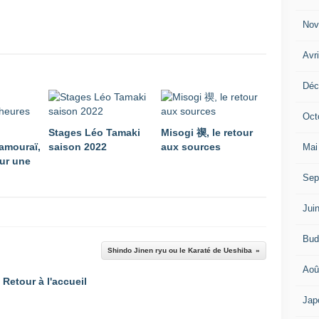
Nov
Avr
Déc
Oct
Stages Léo Tamaki
Misogi 禊, le retour
amouraï,
saison 2022
aux sources
Mai
ur une
Sep
Jui
Bud
Shindo Jinen ryu ou le Karaté de Ueshiba
Aoû
Retour à l'accueil
Jap