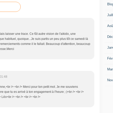
Blo
Juil
Aoû
is laisser une trace. Ce fût autre vision de l'aikido, une
Déc
ue habituel, quoique...Je suis partis un peu plus tôt ce samedi là
 remerciements comme il le fallait. Beaucoup d'attention, beaucoup
Jan
lesse.Merci
Fév
Mar
01:48
Nov
enne,<br /> <br /> Merci pour ton petit mot. Je me souviens
ère que tu es arrivé à ton engagement à l'heure ;-)<br /> <br />
 Léo<br /> <br /> <br /> <br />