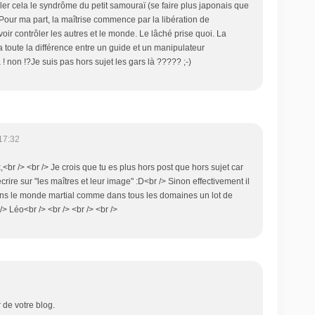
r cela le syndrôme du petit samouraï (se faire plus japonais que
 )Pour ma part, la maîtrise commence par la libération de
oir contrôler les autres et le monde. Le lâché prise quoi. La
a toute la différence entre un guide et un manipulateur
! non !?Je suis pas hors sujet les gars là ????? ;-)
17:32
,<br /> <br /> Je crois que tu es plus hors post que hors sujet car
crire sur "les maîtres et leur image" :D<br /> Sinon effectivement il
s le monde martial comme dans tous les domaines un lot de
> Léo<br /> <br /> <br /> <br />
de votre blog.