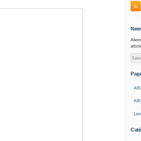
News
Abonn
articl
Pag
AIK
AIK
Lie
Caté