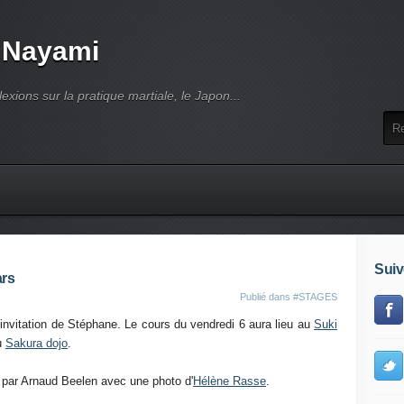
 Nayami
lexions sur la pratique martiale, le Japon...
Suiv
ars
Publié dans
#STAGES
'invitation de Stéphane. Le cours du vendredi 6 aura lieu au
Suki
u
Sakura dojo
.
ée par Arnaud Beelen avec une photo d'
Hélène Rasse
.