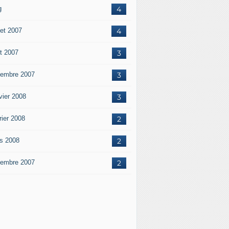
g
4
let 2007
4
t 2007
3
embre 2007
3
vier 2008
3
rier 2008
2
s 2008
2
embre 2007
2