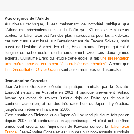
Aux origines de l'Aïkido
Au niveau technique, il est maintenant de notoriété publique que
l'Aïkido est principalement issu du Daïto ryu. S'il en existe plusieurs
écoles, le Takumakaï est l'un des plus intéressants pour les aïkidokas,
car son cursus est basé sur l'enseignement de Takeda Sokaku, mais
aussi de Ueshiba Moriheï. En effet, Hisa Takuma, l'expert qui est à
l'origine de cette école, étudia directement avec ces deux grands
experts. Guillaume Erard qui étudie cette école, a fait
une présentation
très intéressante de cet expert "à la croisée des chemins"
. A noter que
Eric Grousilliat
et
Olivier Gaurin
sont aussi membres du Takumakaï.
Jean-Antoine Gonzalez
Jean-Antoine Gonzalez débute la pratique martiale par la Savate.
Lorsqu'il s'établit en Australie en 2001, il pratique brièvement l'Aïkido
Iwama ryu avant de trouver l'unique dojo de Daïto ryu de tout le
continent australien, et l'un des très rares hors du Japon. Il y étudiera
jusqu'à son retour en France en 2006.
C'est ensuite en Finlande et au Japon où il se rend plusieurs fois par an
depuis 2007, qu'il continuera son apprentissage. Et c'est cette même
année qu'il créera, sur l'injonction de Kawabe senseï, le
Takumakaï
France
. Jean-Antoine Gonzalez est l'un des huit non-japonais autorisés