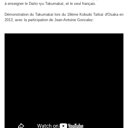
à enseigner le Daïto ryu Takumakaï, et le seul français.
Démonstration du Takumakaï lors du 19ème Kobudo Taïkaï d'Osaka en
2013, avec la participation de Jean-Antoine Gonzalez: