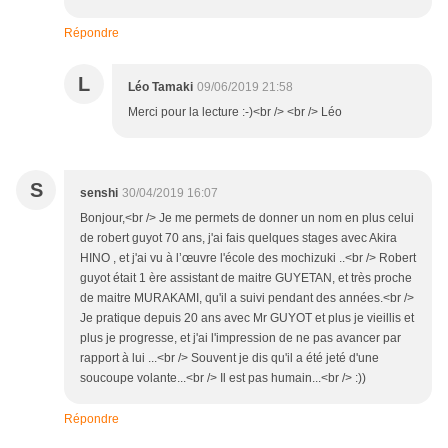
Répondre
L
Léo Tamaki
09/06/2019 21:58
Merci pour la lecture :-)<br /> <br /> Léo
S
senshi
30/04/2019 16:07
Bonjour,<br /> Je me permets de donner un nom en plus celui
de robert guyot 70 ans, j'ai fais quelques stages avec Akira
HINO , et j'ai vu à l’œuvre l'école des mochizuki ..<br /> Robert
guyot était 1 ère assistant de maitre GUYETAN, et très proche
de maitre MURAKAMI, qu'il a suivi pendant des années.<br />
Je pratique depuis 20 ans avec Mr GUYOT et plus je vieillis et
plus je progresse, et j'ai l'impression de ne pas avancer par
rapport à lui ...<br /> Souvent je dis qu'il a été jeté d'une
soucoupe volante...<br /> Il est pas humain...<br /> :))
Répondre