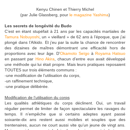
Kenyu Chinen et Thierry Michel
(par Julie Glassberg, pour
le magazine Yashima
)
Les secrets de longévité du Budo
C’est en étant stupéfait à 21 ans par les capacités martiales de
Tamura Nobuyoshi
, un « vieillard » de 62 ans à l’époque, que j’ai
plongé dans l’Aïkido. Et j’eu par la suite la chance de rencontrer
des dizaines de maîtres démontrant une efficacité hors de
proportions avec leur âge. D’
Okamoto Seïgo
à
Royama Hatsuo
en passant par
Hino Akira
, chacun d’entre eux avait développé
une méthode qui lui était propre. Mais leurs pratiques reposaient
TOUTES sur trois éléments communs :
-une modification de l’utilisation du corps,
-un raffinement technique,
-une pratique délibérée.
Modification de l’utilisation du corps
Les qualités athlétiques du corps déclinent. Oui, un travail
régulier permet de limiter de façon spectaculaire les ravages du
temps. Il n’empêche que si certains adeptes ayant passé
soixante-dix ans restent aussi mobiles et souples que des
trentenaires, aucun ne court aussi vite qu’un jeune de vingt ans.