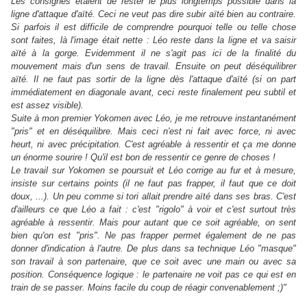
Les consignes étaient de rester le plus longtemps possible dans la
ligne d'attaque d'aïté. Ceci ne veut pas dire subir aïté bien au contraire.
Si parfois il est difficile de comprendre pourquoi telle ou telle chose
sont faites, là l'image était nette : Léo reste dans la ligne et va saisir
aïté à la gorge. Evidemment il ne s'agit pas ici de la finalité du
mouvement mais d'un sens de travail. Ensuite on peut déséquilibrer
aïté. Il ne faut pas sortir de la ligne dès l'attaque d'aïté (si on part
immédiatement en diagonale avant, ceci reste finalement peu subtil et
est assez visible).
Suite à mon premier Yokomen avec Léo, je me retrouve instantanément
"pris" et en déséquilibre. Mais ceci n'est ni fait avec force, ni avec
heurt, ni avec précipitation. C'est agréable à ressentir et ça me donne
un énorme sourire ! Qu'il est bon de ressentir ce genre de choses !
Le travail sur Yokomen se poursuit et Léo corrige au fur et à mesure,
insiste sur certains points (il ne faut pas frapper, il faut que ce doit
doux, ...). Un peu comme si tori allait prendre aïté dans ses bras. C'est
d'ailleurs ce que Léo a fait : c'est "rigolo" à voir et c'est surtout très
agréable à ressentir. Mais pour autant que ce soit agréable, on sent
bien qu'on est "pris". Ne pas frapper permet également de ne pas
donner d'indication à l'autre. De plus dans sa technique Léo "masque"
son travail à son partenaire, que ce soit avec une main ou avec sa
position. Conséquence logique : le partenaire ne voit pas ce qui est en
train de se passer. Moins facile du coup de réagir convenablement ;)"