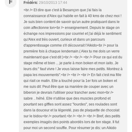
F
Frédéric
29/10/2013 17:44
<br /> Et dire que c'est à Besançon que j'ai fais la
connaissance d'Alex qui habite en fait à 40 kms de chez moi !
Je suis bien content de savoir qu'un autre pratiquant dans le
coin affectionne ton<br /> enseignement. Depuis le stage on
échange nos impressions par courriel et j'ai déjà le sentiment
qu'Alex est très ouvert, curieux et dans un parcours
d'apprentissage comme s'il découvrait l'Aikido<br /> pour la
première fois à chaque lendemain.( Alex tu me dois un verre
maintenant que c'est dit )<br /> <br /> <br /> Pour ce qui est du
stage même et bien ... je parle à mon boken et mon iaito. Je
leurs dis:" faut vivre ! Je vous laisse faire mes petits. Montrez à
papa les mouvements".<br /> <br /> <br /> En fait c'est ma fille
qui riait ce matin. Elle a touché pour la 1er fois un boken et
me suis dit: Peut être que sa manière de couper avec un
biberon je devrais l'utiliser pour trancher avec mon<br />
sabre .. héhé. Elle n'utilise que des muscles profond et
pourtant ses giffles sont assez "lourdes", ses roulades sont
dans la douceur et la légereté, pas de plaquette de chocolat
sur le bidou<br /> pourtant.<br /> <br /> <br /> Bref, des petits
exemples imagés des points abordés lors de ton stage. Il fut
pour moi un second souffle. Pour résumer je dis: un Aikido