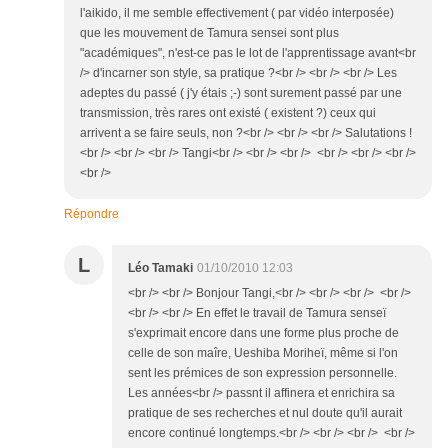
l'aikido, il me semble effectivement ( par vidéo interposée)
que les mouvement de Tamura sensei sont plus
"académiques", n'est-ce pas le lot de l'apprentissage avant<br
/> d'incarner son style, sa pratique ?<br /> <br /> <br /> Les
adeptes du passé ( j'y étais ;-) sont surement passé par une
transmission, très rares ont existé ( existent ?) ceux qui
arrivent a se faire seuls, non ?<br /> <br /> <br /> Salutations !
<br /> <br /> <br /> Tangi<br /> <br /> <br /> <br /> <br /> <br />
<br />
Répondre
L
Léo Tamaki
01/10/2010 12:03
<br /> <br /> Bonjour Tangi,<br /> <br /> <br /> <br />
<br /> <br /> En effet le travail de Tamura senseï
s'exprimait encore dans une forme plus proche de
celle de son maîre, Ueshiba Moriheï, même si l'on
sent les prémices de son expression personnelle.
Les années<br /> passnt il affinera et enrichira sa
pratique de ses recherches et nul doute qu'il aurait
encore continué longtemps.<br /> <br /> <br /> <br />