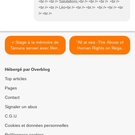
<br /> <br /> Salutations,<br /> <br /> <br /> <br />
<br /> <br /> Léo<br /> <br /> <br /> <br /> <br /> <br
/> <br />
< Stage à la mémoire de
"All at sea -The Abuse of
Tamura senseï avec René
Human Rights on Illegal
VDB, Stéphane Benedetti,
Fishing Vessels" >
Malcolm Tiki Shewan, Jean-
Claude Joannes, Michel
Hébergé par Overblog
Bécart et Toshiro Suga
Top articles
Pages
Contact
Signaler un abus
C.G.U.
Cookies et données personnelles
Préférences cookies