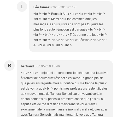
L
Léo Tamaki
09/10/2010 01:56
<br /> <br /> Bonsoir Alex,<br /> <br /> <br /> <br />
<br /> <br /> Merci pour ton commentaire, les
messages les plus justes ne sont pas toujours les
plus longs et ton émotion est partagée.<br /> <br />
<br /> <br /> <br /> <br /> Très bonne pratique,<br />
<br /> <br /> <br /> <br /> <br /> Léo<br /> <br /> <br
/> <br /> <br /> <br /> <br />
B
bertrand
03/10/2010 15:46
<br /> <br /> bonjour et encore merci léo chaque jour tu arrive
à trouver de nouveaux trésor et c est avec un grand plaisir
que je les ais regardé mais surtout ce qui me frappe le plus c
est de voir à quel<br /> points mes professeurs restent fideles
aux mouvements de Tamura Sensei car en voyant certain
encahinements ou prises la premiere chose que j ais eu a l
esprit a ete de me dire tiens mais francise<br /> travail
exactement de la meme maniere (normal car il a etudier aussi
avec Tamura Sensei) mais maintenant je vois que Tamura