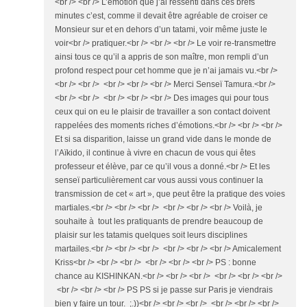
<br /> <br /> L’émotion que j’ai ressenti dans ces brefs
minutes c’est, comme il devait être agréable de croiser ce
Monsieur sur et en dehors d’un tatami, voir même juste le
voir<br /> pratiquer.<br /> <br /> <br /> Le voir re-transmettre
ainsi tous ce qu’il a appris de son maître, mon rempli d’un
profond respect pour cet homme que je n’ai jamais vu.<br />
<br /> <br /> <br /> <br /> <br /> Merci Senseï Tamura.<br />
<br /> <br /> <br /> <br /> <br /> Des images qui pour tous
ceux qui on eu le plaisir de travailler a son contact doivent
rappelées des moments riches d’émotions.<br /> <br /> <br />
Et si sa disparition, laisse un grand vide dans le monde de
l’Aïkido, il continue à vivre en chacun de vous qui êtes
professeur et élève, par ce qu’il vous a donné.<br /> Et les
senseï particulièrement car vous aussi vous continuer la
transmission de cet « art », que peut être la pratique des voies
martiales.<br /> <br /> <br /> <br /> <br /> <br /> Voilà, je
souhaite à tout les pratiquants de prendre beaucoup de
plaisir sur les tatamis quelques soit leurs disciplines
martailes.<br /> <br /> <br /> <br /> <br /> <br /> Amicalement
Kriss<br /> <br /> <br /> <br /> <br /> <br /> PS : bonne
chance au KISHINKAN.<br /> <br /> <br /> <br /> <br /> <br />
<br /> <br /> <br /> PS PS si je passe sur Paris je viendrais
bien y faire un tour. ;.))<br /> <br /> <br /> <br /> <br /> <br />