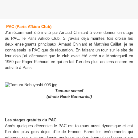
PAC (Paris Aïkido Club)
J'ai récemment été invité par Arnaud Chiniard à venir donner un stage
au PAC, le Paris Aïkido Club. Si j'avais déjà maintes fois croisé les
deux enseignants principaux, Arnaud Chiniard et Matthieu Caillat, je ne
connaissais le PAC que de réputation. En faisant un tour sur le site de
leur dojo j'ai découvert que le club avait été créé rue Montorgueil en
1969 par Roger Richaud, ce qui en fait l'un des plus anciens encore en
activité à Paris.
Tamura senseï
(photo René Bonnardel)
Les stages gratuits du PAC
Après quelques décennies le PAC est toujours aussi dynamique et est
l'un des plus gros dojos d'Ile de France. Parmi les évènements qui
rythment ses saisons depuis quelques années figurent en bonne place