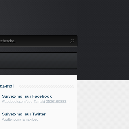
ez-moi
Suivez-moi sur Facebook
//facebook.com/Leo-Tamaki-353619088319688/
Suivez-moi sur Twitter
//twitter.com/TamakiLeo