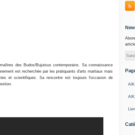
News
Abonn
articl
s maîtres des Budos/Bujutsus contemporains. Sa connaissance
Pag
nnement est recherchée par les pratiquants d'arts martiaux mais
stes et scientifiques. Sa rencontre est toujours l'occasion de
estion.
AIK
AIK
Lie
Caté