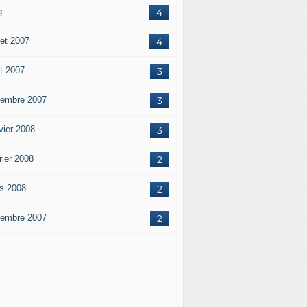
g
4
let 2007
4
t 2007
3
embre 2007
3
vier 2008
3
rier 2008
2
s 2008
2
embre 2007
2