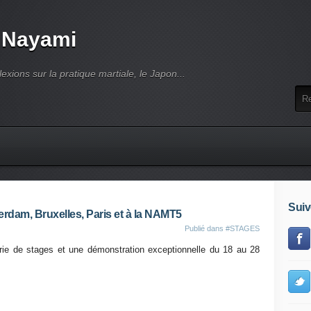
 Nayami
lexions sur la pratique martiale, le Japon...
Suiv
rdam, Bruxelles, Paris et à la NAMT5
Publié dans
#STAGES
ie de stages et une démonstration exceptionnelle du 18 au 28