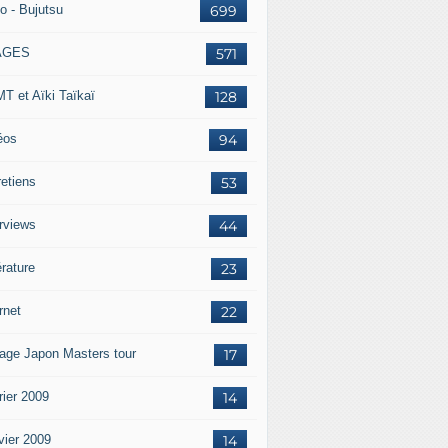
o - Bujutsu
699
AGES
571
T et Aïki Taïkaï
128
éos
94
retiens
53
erviews
44
érature
23
rnet
22
age Japon Masters tour
17
rier 2009
14
vier 2009
14