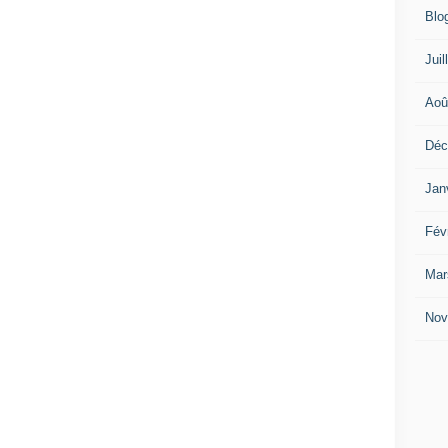
Blo
Juil
Aoû
Déc
Jan
Fév
Mar
Nov