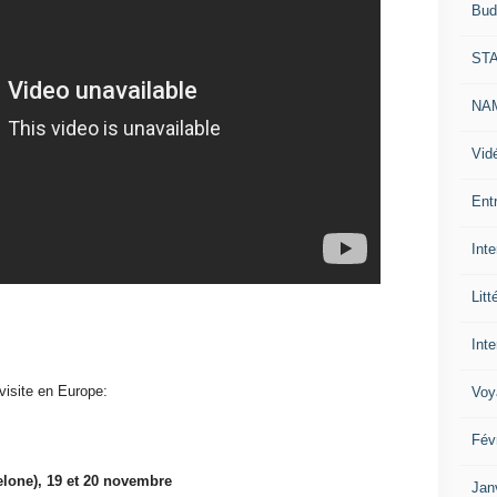
Bud
ST
NAM
Vid
Ent
Int
Litt
Inte
visite en Europe:
Voy
Fév
lone), 19 et 20 novembre
Jan