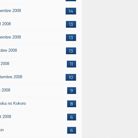
embre 2008
14
il 2008
13
embre 2008
13
obre 2008
13
 2008
11
tembre 2008
10
n 2008
9
oka no Kokoro
8
t 2008
6
on
6