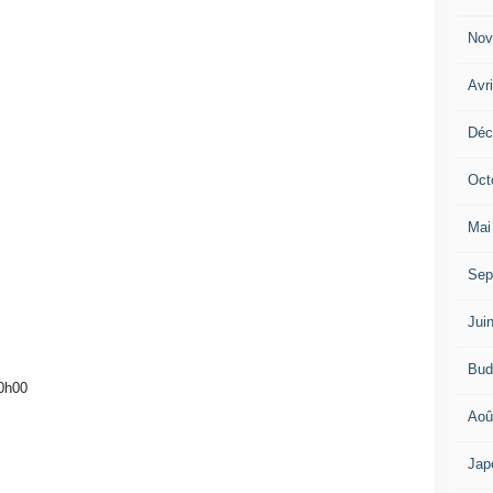
Nov
Avr
Déc
Oct
Mai
Sep
Jui
Bud
0h00
Aoû
Jap