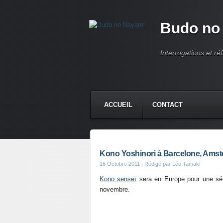
Budo no
Interrogations et réf
ACCUEIL
CONTACT
Kono Yoshinori à Barcelone, Amste
16 Octobre 2011
, Rédigé par Léo Tamaki
Kono senseï
sera en Europe pour une sér
novembre.