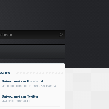
ez-moi
Suivez-moi sur Facebook
//facebook.com/Leo-Tamaki-353619088319688/
Suivez-moi sur Twitter
//twitter.com/TamakiLeo