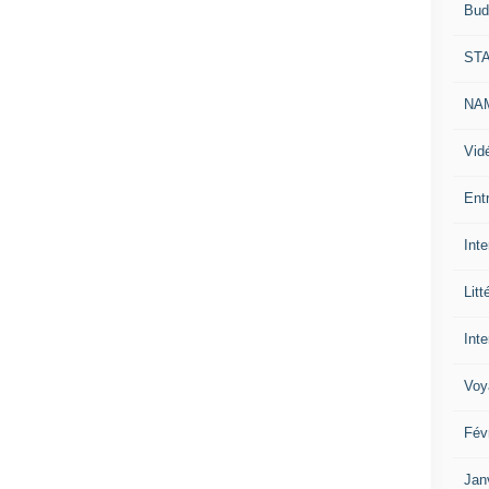
Bud
ST
NAM
Vid
Ent
Int
Litt
Inte
Voy
Fév
Jan