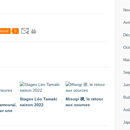
Nov
Avr
epost
0
Déc
Oct
Mai
Sep
Jui
Bud
Stages Léo Tamaki
Misogi 禊, le retour
amouraï,
saison 2022
aux sources
Aoû
ur une
Jap