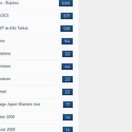
o - Bujutsu
699
AGES
571
T et Aïki Taïkaï
128
éos
94
retiens
53
erviews
44
érature
23
rnet
22
age Japon Masters tour
17
rier 2009
14
vier 2009
14