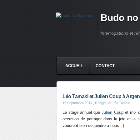
Budo no
Interrogations et réf
ACCUEIL
CONTACT
Léo Tamaki et Julien Coup à Argent
16 Septembre 2014
, Rédigé par Léo Tamaki
Le stage annuel que
Julien Coup
et moi d
occasion de partager dans la joie et la s
voudront bien se joindre à nous ;-)