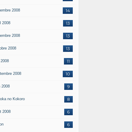
embre 2008
14
il 2008
13
embre 2008
13
obre 2008
13
 2008
11
tembre 2008
10
n 2008
9
oka no Kokoro
8
t 2008
6
on
6