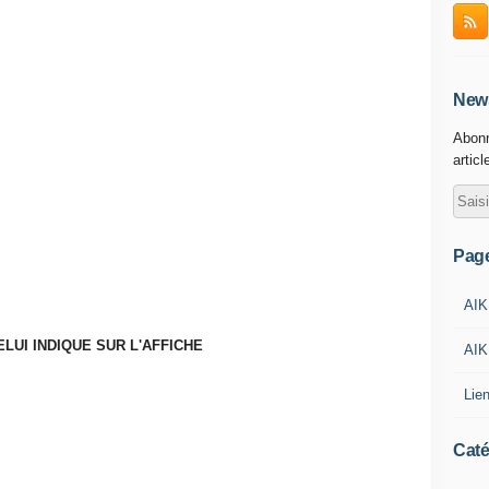
News
Abonn
articl
Pag
AIK
ELUI INDIQUE SUR L'AFFICHE
AIK
Lie
Caté