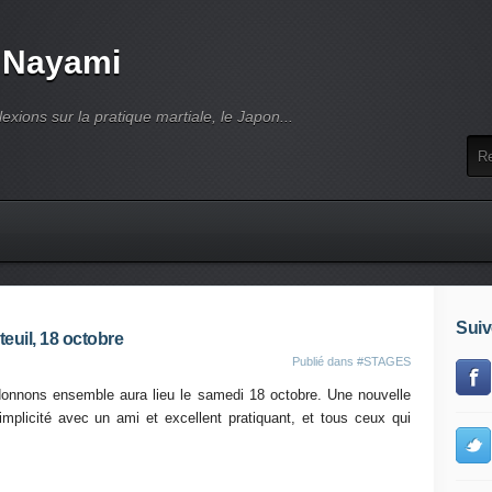
 Nayami
lexions sur la pratique martiale, le Japon...
Suiv
euil, 18 octobre
Publié dans
#STAGES
onnons ensemble aura lieu le samedi 18 octobre. Une nouvelle
implicité avec un ami et excellent pratiquant, et tous ceux qui