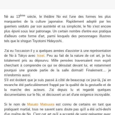
ème
Né au 13
siècle, le théâtre No est l'une des formes les plus
marquantes de la culture japonaise. Rapidement adopté par les
guerriers séduits par son austérité et sa simplicité, le No s'est encore
plus épuré sous leur patronage. Un certain nombre d'entre eux pratiqua
d'ailleurs cette forme d'art, parmi lesquels des personnages illustres
tels que le shogun Toyotomi Hideyoshi.
J'ai eu l'occasion il y a quelques années d'assister à une représentation
de No à Tokyo avec
Isseï
. Peu au fait de la nature de cet art, je fus
totalement pris au dépourvu. Mille pensées traversaient mon esprit
cherchant à comprendre ce qui se déroulait devant lui, et notamment
pourquoi une grande partie de la salle dormait! Finalement… je
m'endormis aussi.
S'il est évident que je suis passé à côté de beaucoup ce jour-là, j'ai en
revanche été particulièrement frappé par la qualité de la gestuelle et de
la marche des acteurs. J'ai depuis lu et regardé quelques
documentaires sur le No, et découvert un art d'une exigence incroyable.
Si le nom de
Masato Matsuura
est connu de certains en tant que
pratiquant martial, tous ne savent sans doute pas qu'il a été uchi-deshi
d'un maître de No. C'est cet art qu'il a accepté de venir présenter avec