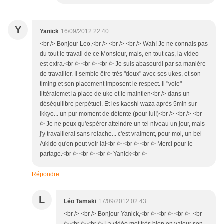
Y
Yanick
16/09/2012 22:40
<br /> Bonjour Leo,<br /> <br /> <br /> Wah! Je ne connais pas
du tout le travail de ce Monsieur, mais, en tout cas, la video
est extra.<br /> <br /> <br /> Je suis abasourdi par sa manière
de travailler. Il semble être très "doux" avec ses ukes, et son
timing et son placement imposent le respect. Il "vole"
littéralemet la place de uke et le maintien<br /> dans un
déséquilibre perpétuel. Et les kaeshi waza après 5min sur
ikkyo... un pur moment de détente (pour lui!)<br /> <br /> <br
/> Je ne peux qu'espérer atteindre un tel niveau un jour, mais
j'y travaillerai sans relache... c'est vraiment, pour moi, un bel
Aïkido qu'on peut voir là!<br /> <br /> <br /> Merci pour le
partage.<br /> <br /> <br /> Yanick<br />
Répondre
L
Léo Tamaki
17/09/2012 02:43
<br /> <br /> Bonjour Yanick,<br /> <br /> <br /> <br