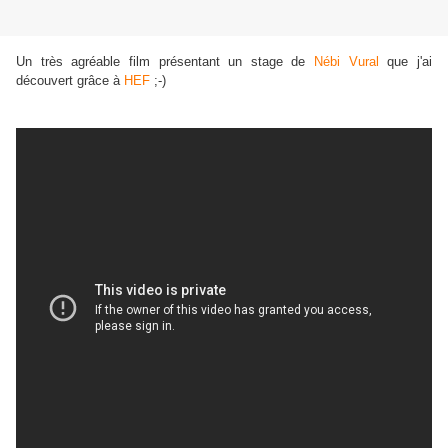
Un très agréable film présentant un stage de
Nébi Vural
que j'ai
découvert grâce à
HEF
;-)