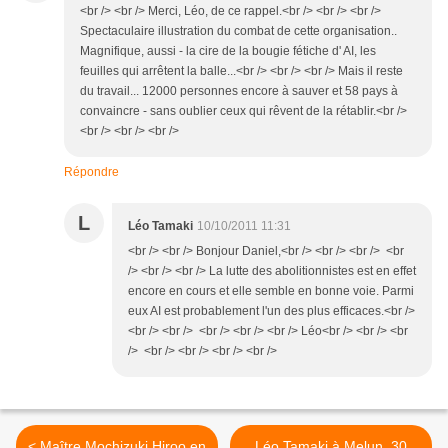
<br /> <br /> Merci, Léo, de ce rappel.<br /> <br /> <br />
Spectaculaire illustration du combat de cette organisation..
Magnifique, aussi - la cire de la bougie fétiche d' AI, les
feuilles qui arrêtent la balle...<br /> <br /> <br /> Mais il reste
du travail... 12000 personnes encore à sauver et 58 pays à
convaincre - sans oublier ceux qui rêvent de la rétablir.<br />
<br /> <br /> <br />
Répondre
L
Léo Tamaki
10/10/2011 11:31
<br /> <br /> Bonjour Daniel,<br /> <br /> <br /> <br
/> <br /> <br /> La lutte des abolitionnistes est en effet
encore en cours et elle semble en bonne voie. Parmi
eux AI est probablement l'un des plus efficaces.<br />
<br /> <br /> <br /> <br /> <br /> Léo<br /> <br /> <br
/> <br /> <br /> <br /> <br />
< Maître Mochizuki Hiroo en
Léo Tamaki à Melun, 30