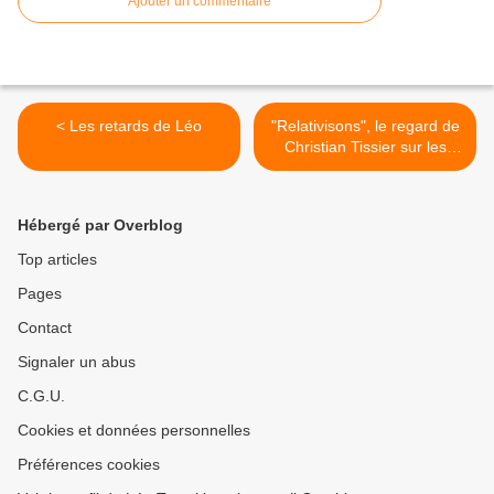
Ajouter un commentaire
< Les retards de Léo
"Relativisons", le regard de
Christian Tissier sur les
grades >
Hébergé par Overblog
Top articles
Pages
Contact
Signaler un abus
C.G.U.
Cookies et données personnelles
Préférences cookies