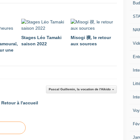
Bud
ST
NAM
Stages Léo Tamaki
Misogi 禊, le retour
Vid
amouraï,
saison 2022
aux sources
ur une
Ent
Int
Litt
Pascal Guillemin, la vocation de l'Aïkido
Inte
Retour à l'accueil
Voy
Fév
Jan