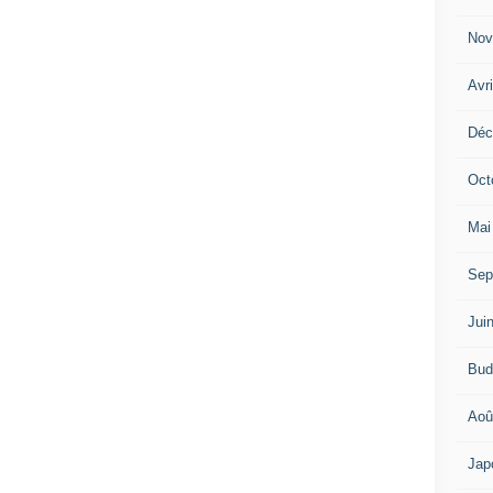
Nov
Avr
Déc
Oct
Mai
Sep
Jui
Bud
Aoû
Jap