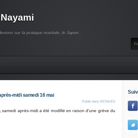
 Nayami
lexions sur la pratique martiale, le Japon...
Suiv
 après-midi samedi 16 mai
Publié dans
#STAGES
a
samedi après-midi a été modifié en raison d'une grève du