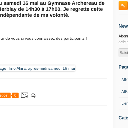
lieu samedi 16 mai au Gymnase Archereau de
Herblay de 14h30 à 17h00. Je regrette cette
indépendante de ma volonté.
News
Abonn
tour de vous si vous connaissez des participants !
articl
Pag
AIK
AIK
epost
0
Lie
Caté