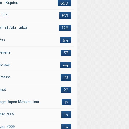
o - Bujutsu
699
AGES
571
T et Aïki Taïkaï
128
éos
94
retiens
53
erviews
44
érature
23
rnet
22
age Japon Masters tour
17
rier 2009
14
vier 2009
14