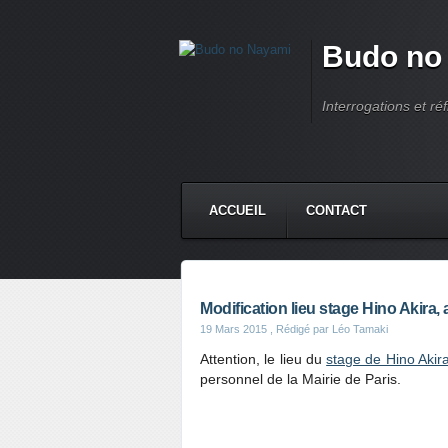
Budo no
Interrogations et réf
ACCUEIL
CONTACT
Modification lieu stage Hino Akira,
19 Mars 2015
, Rédigé par Léo Tamaki
Attention, le lieu du
stage de Hino Akir
personnel de la Mairie de Paris.