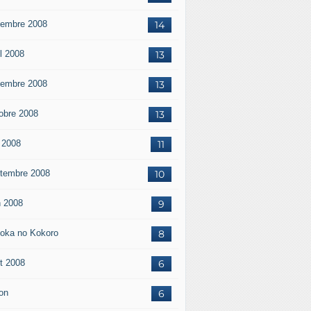
embre 2008
14
il 2008
13
embre 2008
13
obre 2008
13
 2008
11
tembre 2008
10
n 2008
9
oka no Kokoro
8
t 2008
6
on
6