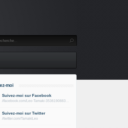
ez-moi
Suivez-moi sur Facebook
//facebook.com/Leo-Tamaki-353619088319688/
Suivez-moi sur Twitter
//twitter.com/TamakiLeo