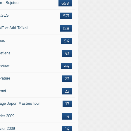
o - Bujutsu
699
AGES
571
T et Aïki Taïkaï
128
éos
94
retiens
53
erviews
44
érature
23
rnet
22
age Japon Masters tour
17
rier 2009
14
vier 2009
14