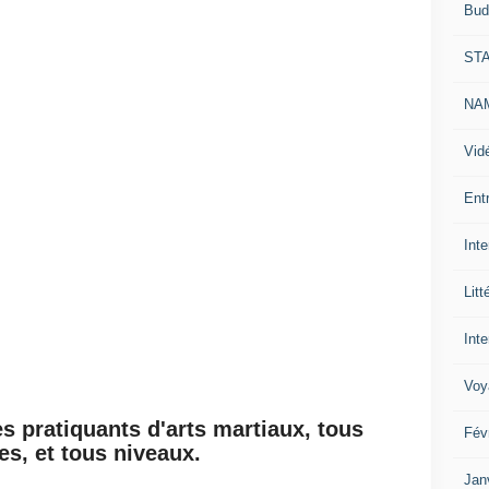
Bud
ST
NAM
Vid
Ent
Int
Litt
Inte
Voy
es pratiquants d'arts martiaux, tous
Fév
es, et tous niveaux.
Jan