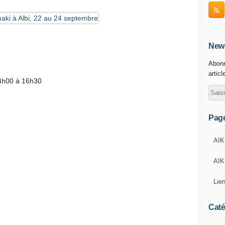
News
Abonn
articl
14h00 à 16h30
Pag
AIK
AIK
Lie
Caté