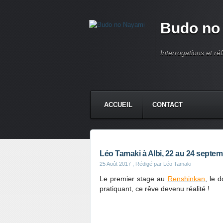
Budo no
Interrogations et réf
ACCUEIL
CONTACT
Léo Tamaki à Albi, 22 au 24 septe
25 Août 2017
, Rédigé par Léo Tamaki
Le premier stage au
Renshinkan
, le 
pratiquant, ce rêve devenu réalité !