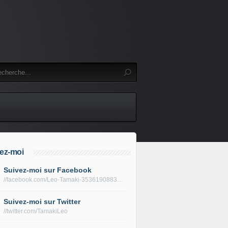
ez-moi
Suivez-moi sur Facebook
//facebook.com/Leo-Tamaki-353619088319688/
Suivez-moi sur Twitter
//twitter.com/TamakiLeo