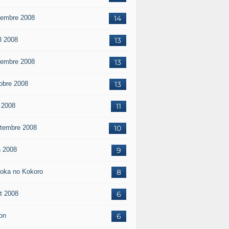
embre 2008
14
il 2008
13
embre 2008
13
obre 2008
13
 2008
11
tembre 2008
10
n 2008
9
oka no Kokoro
8
t 2008
6
on
6