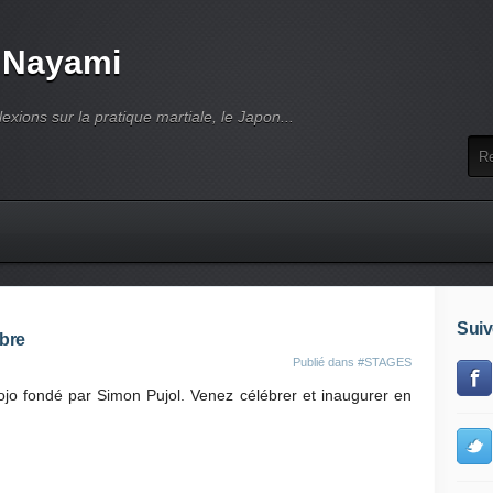
 Nayami
lexions sur la pratique martiale, le Japon...
Suiv
mbre
Publié dans
#STAGES
dojo fondé par Simon Pujol. Venez célébrer et inaugurer en