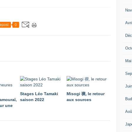
Nov
Avr
epost
0
Déc
Oct
Mai
Sep
Jui
Stages Léo Tamaki
Misogi 禊, le retour
Bud
amouraï,
saison 2022
aux sources
ur une
Aoû
Jap