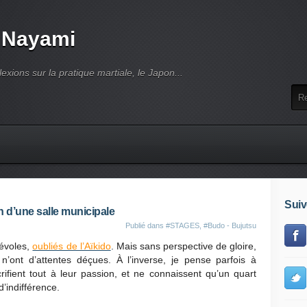
 Nayami
lexions sur la pratique martiale, le Japon...
Suiv
n d’une salle municipale
Publié dans
#STAGES
,
#Budo - Bujutsu
névoles,
oubliés de l’Aïkido
. Mais sans perspective de gloire,
n’ont d’attentes déçues. À l’inverse, je pense parfois à
fient tout à leur passion, et ne connaissent qu’un quart
’indifférence.