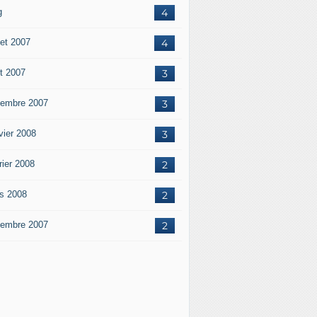
g
4
let 2007
4
t 2007
3
embre 2007
3
vier 2008
3
rier 2008
2
s 2008
2
embre 2007
2