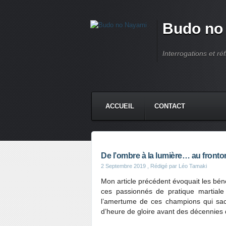
Budo no
Interrogations et réf
ACCUEIL
CONTACT
De l’ombre à la lumière… au fronto
2 Septembre 2019
, Rédigé par Léo Tamaki
Mon article précédent évoquait les bé
ces passionnés de pratique martiale 
l’amertume de ces champions qui sacri
d’heure de gloire avant des décennies d