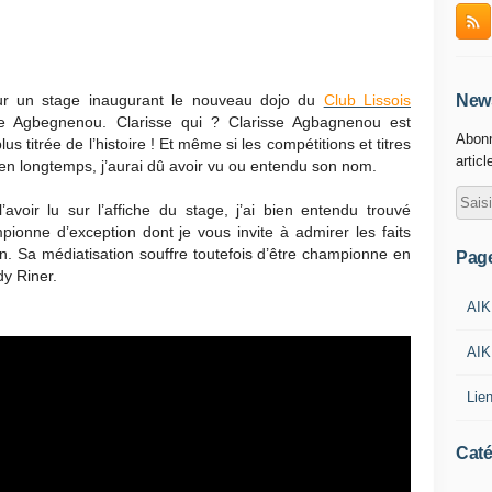
ur un stage inaugurant le nouveau dojo du
Club Lissois
News
se Agbegnenou. Clarisse qui ? Clarisse Agbagnenou est
Abonn
s titrée de l’histoire ! Et même si les compétitions et titres
articl
ien longtemps, j’aurai dû avoir vu ou entendu son nom.
voir lu sur l’affiche du stage, j’ai bien entendu trouvé
pionne d’exception dont je vous invite à admirer les faits
n. Sa médiatisation souffre toutefois d’être championne en
Pag
y Riner.
AIK
AIK
Lie
Caté