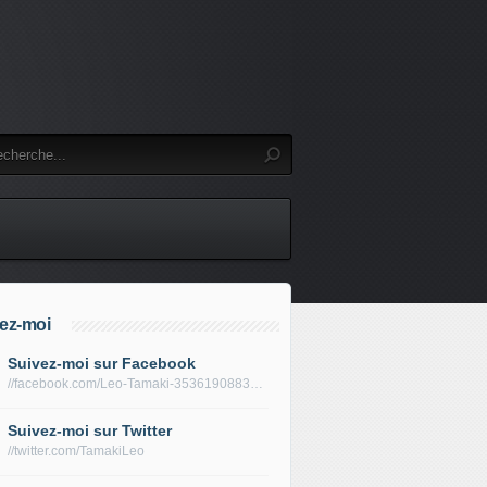
ez-moi
Suivez-moi sur Facebook
//facebook.com/Leo-Tamaki-353619088319688/
Suivez-moi sur Twitter
//twitter.com/TamakiLeo