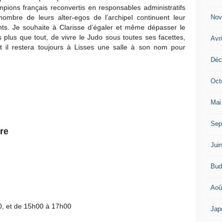
ions français reconvertis en responsables administratifs
Nov
ombre de leurs alter-egos de l’archipel continuent leur
ts. Je souhaite à Clarisse d’égaler et même dépasser le
lus que tout, de vivre le Judo sous toutes ses facettes,
Avr
t il restera toujours à Lisses une salle à son nom pour
Déc
Oct
Mai
Sep
re
Jui
Bud
Aoû
, et de 15h00 à 17h00
Jap