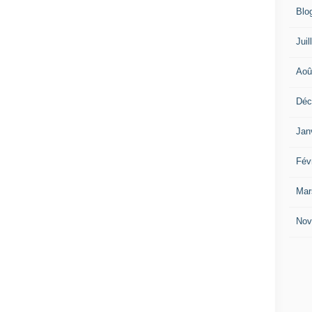
Blo
Juil
Aoû
Déc
Jan
Fév
Mar
Nov