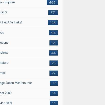
o - Bujutsu
699
AGES
571
T et Aïki Taïkaï
128
éos
94
retiens
53
erviews
44
érature
23
rnet
22
age Japon Masters tour
17
rier 2009
14
vier 2009
14