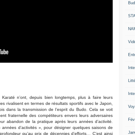
Bud
ST
NAM
Vid
Ent
Int
Litt
Inte
Karaté n’ont, depuis bien longtemps, plus à faire leurs
les rivalisent en termes de résultats sportifs avec le Japon,
Voy
fois dans la transmission de l’esprit du Budo. Cela se voit
ment fraternelle des compétiteurs envers leurs adversaires
Fév
eur abandon de la pratique après leurs années d’activité.
 « années d’activités », pour désigner quelques saisons de
Jan
profondeur qu’au prix de décennies d’efforts… C’est ainsi