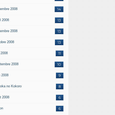
embre 2008
14
il 2008
13
embre 2008
13
obre 2008
13
 2008
11
tembre 2008
10
n 2008
9
oka no Kokoro
8
t 2008
6
on
6