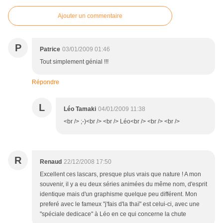
Ajouter un commentaire
P
Patrice
03/01/2009 01:46
Tout simplement génial !!!
Répondre
L
Léo Tamaki
04/01/2009 11:38
<br /> ;-)<br /> <br /> Léo<br /> <br /> <br />
R
Renaud
22/12/2008 17:50
Excellent ces lascars, presque plus vrais que nature ! A mon
souvenir, il y a eu deux séries animées du même nom, d'esprit
identique mais d'un graphisme quelque peu différent. Mon
preferé avec le fameux "j'fais d'la thaï" est celui-ci, avec une
"spéciale dedicace" à Léo en ce qui concerne la chute