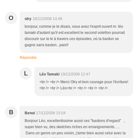
O
olry
18/12/2008 14:49
bonjour, comme je le disais, vous avez l'esprit ouvert m. léo
tamaki d'autant qu'il est excellent le second volet!on pourrait
discourir sur le ki à travers ces épisodes, où la baston se
gagne sans baston...paix!!
Répondre
L
Léo Tamaki
19/12/2008 12:47
<br /> <br /> Merci Olry et bon courage pour l'écriture!
<br /> <br /> Léo<br /> <br /> <br /> <br />
B
Benoi
17/12/2008 15:04
Bonjour Léo, excellentissime aussi ces "bastons d'regard" ,
super bien vu, des sketches riches en enseignements......
Dans un genre un peu voisin, j'aime bien aussi celui avec la