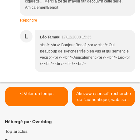
cigarette.... Merci à toi de m'avoir fait découvrir cette série.
AmicalementBenoit
Répondre
L
Léo Tamaki
17/12/2008 15:35
<br /> <br /> Bonjour Benoît,<br /> <br /> Oui
beaucoup de sketches très bien vus et qui sentent le
vécu ;-)<br /> <br /> Amicalement,<br /> <br /> Léo<br
/> <br /> <br /> <br /> <br />
< Voler un temps
Akuzawa senseï, recherche
de l'authentique, wabi sabi
et yakitori… >
Hébergé par Overblog
Top articles