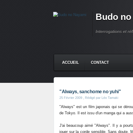
Budo no
Interrogations et réf
ACCUEIL
CONTACT
"Always, sanchome no yuhi"
25 Février 2009
, Rédigé par Léo Tamaki
"Always" est un film japonais qui se déroul
de Tokyo. Il est issu d'un manga qui a aus
J'ai beaucoup aimé "Always". Il y a pourt
jouer sur la corde sensible. Sans doute. 