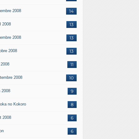
embre 2008
14
il 2008
13
embre 2008
13
obre 2008
13
 2008
11
tembre 2008
10
n 2008
9
oka no Kokoro
8
t 2008
6
on
6