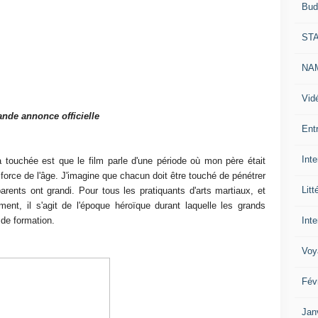
Bud
ST
NAM
Vid
nde annonce officielle
Ent
Int
 touchée est que le film parle d'une période où mon père était
orce de l'âge. J'imagine que chacun doit être touché de pénétrer
Litt
ents ont grandi. Pour tous les pratiquants d'arts martiaux, et
nt, il s'agit de l'époque héroïque durant laquelle les grands
Inte
 de formation.
Voy
Fév
Jan