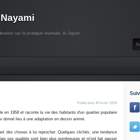
 Nayami
lexions sur la pratique martiale, le Japon...
Suiv
Publié dans
#Février 2009
e en 1958 et raconte la vie des habitants d'un quartier populaire
si donné lieu à une adaptation en dessin animé.
ant des choses à lui reprocher. Quelques clichés, une tendance
Mais ses qualités sont bien plus nombreuses et m'ont fait passer