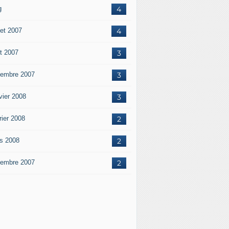
g
4
let 2007
4
t 2007
3
embre 2007
3
vier 2008
3
rier 2008
2
s 2008
2
embre 2007
2