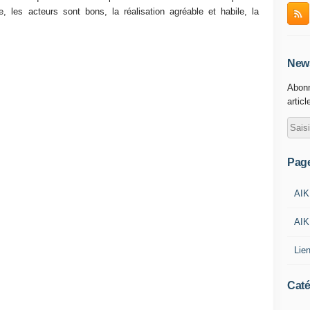
, les acteurs sont bons, la réalisation agréable et habile, la
News
Abonn
articl
Pag
AIK
AIK
Lie
Caté