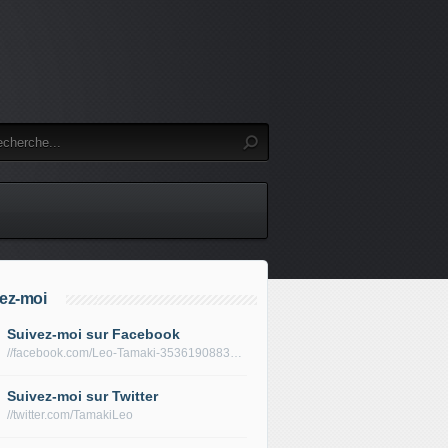
ez-moi
Suivez-moi sur Facebook
//facebook.com/Leo-Tamaki-353619088319688/
Suivez-moi sur Twitter
//twitter.com/TamakiLeo