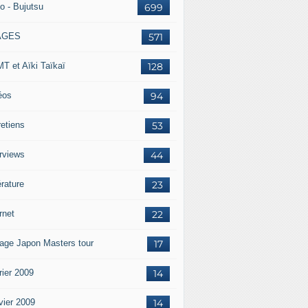
o - Bujutsu
699
AGES
571
T et Aïki Taïkaï
128
éos
94
retiens
53
erviews
44
érature
23
rnet
22
age Japon Masters tour
17
rier 2009
14
vier 2009
14