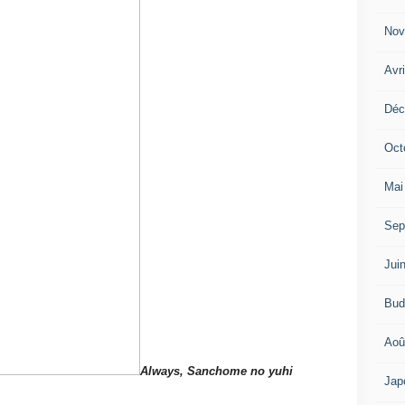
Nov
Avr
Déc
Oct
Mai
Sep
Jui
Bud
Aoû
Always, Sanchome no yuhi
Jap