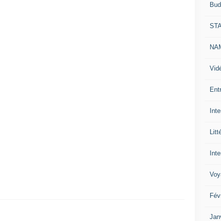
Bud
ST
NAM
Vid
Ent
Int
Litt
Inte
Voy
Fév
Jan