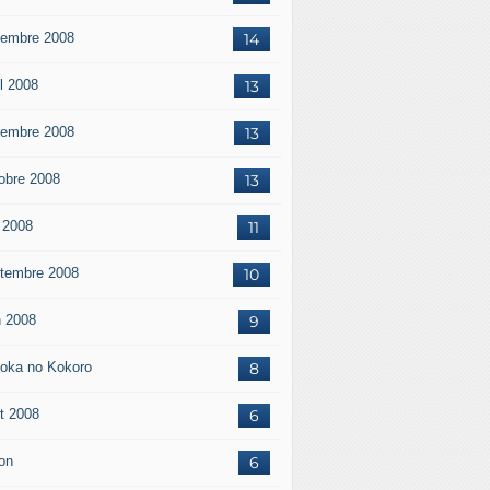
embre 2008
14
il 2008
13
embre 2008
13
obre 2008
13
 2008
11
tembre 2008
10
n 2008
9
oka no Kokoro
8
t 2008
6
on
6