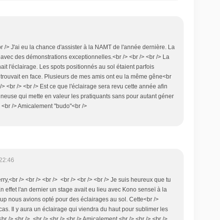
br /> J'ai eu la chance d'assister à la NAMT de l'année dernière. La
é avec des démonstrations exceptionnelles.<br /> <br /> <br /> La
ait l'éclairage. Les spots positionnés au sol étaient parfois
e trouvait en face. Plusieurs de mes amis ont eu la même gêne<br
> <br /> <br /> Est ce que l'éclairage sera revu cette année afin
mineuse qui mette en valeur les pratiquants sans pour autant géner
> <br /> Amicalement "budo"<br />
22:46
rry,<br /> <br /> <br /> <br /> <br /> <br /> Je suis heureux que tu
 effet l'an dernier un stage avait eu lieu avec Kono senseï à la
oup nous avions opté pour des éclairages au sol. Cette<br />
as. Il y aura un éclairage qui viendra du haut pour sublimer les
br /> <br /> <br /> <br /> <br /> Amicalement,<br /> <br /> <br />