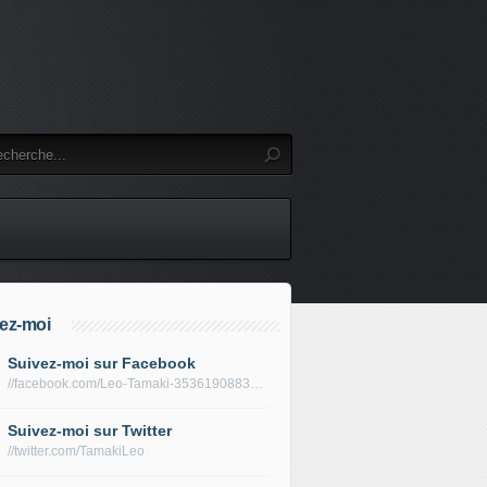
ez-moi
Suivez-moi sur Facebook
//facebook.com/Leo-Tamaki-353619088319688/
Suivez-moi sur Twitter
//twitter.com/TamakiLeo