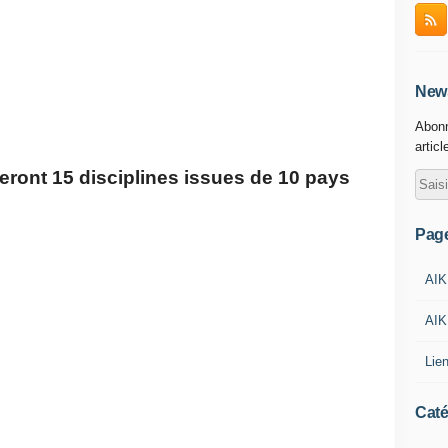
News
Abonn
articl
eront 15 disciplines issues de 10 pays
Pag
AIK
AIK
Lie
Caté