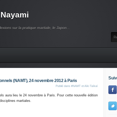
 Nayami
lexions sur la pratique martiale, le Japon...
Suiv
tionnels (NAMT), 24 novembre 2012 à Paris
Publié dans
#NAMT et Aïki Taïkaï
els aura lieu le 24 novembre à Paris. Pour cette nouvelle édition
disciplines martiales.