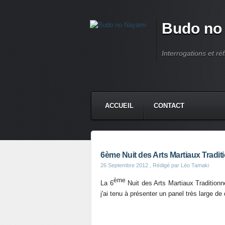
Budo no
Interrogations et réf
ACCUEIL
CONTACT
6ème Nuit des Arts Martiaux Tradi
26 Septembre 2012
, Rédigé par Léo Tamaki
ème
La 6
Nuit des Arts Martiaux Traditionn
j'ai tenu à présenter un panel très large de 