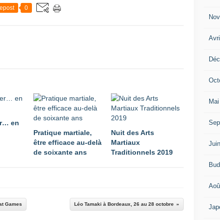
epost
0
Nov
Avr
Déc
Oct
Mai
Sep
er… en
Pratique martiale,
Nuit des Arts
être efficace au-delà
Martiaux
Jui
de soixante ans
Traditionnels 2019
Bud
Aoû
bat Games
Léo Tamaki à Bordeaux, 26 au 28 octobre
Jap