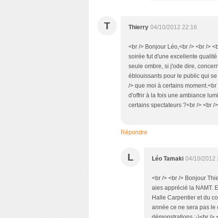
T
Thierry
04/10/2012 22:16
<br /> Bonjour Léo,<br /> <br /> <
soirée fut d'une excellente qualit
seule ombre, si j'ode dire, concern
éblouissants pour le public qui s
/> que moi à certains moment.<br /
d'offrir à la fois une ambiance lu
certains spectateurs ?<br /> <br /
Répondre
L
Léo Tamaki
04/10/2012 
<br /> <br /> Bonjour Thie
aies apprécié la NAMT. En
Halle Carpentier et du c
année ce ne sera pas le c
démonstrations ;-)<br /> <