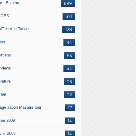
o - Bujutsu
699
AGES
571
T et Aïki Taïkaï
128
éos
94
retiens
53
erviews
44
érature
23
rnet
22
age Japon Masters tour
17
rier 2009
14
vier 2009
14