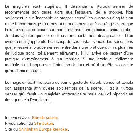
Le magicien était stupéfait. Il demanda à Kuroda senseï de
recommencer son geste alors que j'essaierai de le stopper. Non
seulement je fus incapable de stopper senseï les quatre ou cinq fois où
il me frappa mais je n'eu pas une fois la possibilité de réagir avant que
la lame vienne se poser sur mon cœur avec une précision chirurgicale.
Je dois ajouter que ce sont des moments très désagréables. Bien
évidemment j'apprends beaucoup de ces instants mais les sensations
que je ressens lorsque senseï rentre dans une pratique qui n'a plus rien
de ludique sont littéralement effrayants. Il lui arrive de passer d'une
pratique d'entraînement à but martiale à une pratique réellement
martiale où il frappe avec l'intention de tuer et où il n'arrête son geste
qu'au dernier instant.
Le magicien était incapable de voir le geste de Kuroda senseï et appela
son assistante afin qu'elle soit témoin de la scène. Il dit à Kuroda
senseï qu'il ferait un magicien extraordinaire mais celui-ci répondit en
riant que cela l'ennuierait...
Interview avec
Kuroda senseï
.
Présentation du
Shinbukan
.
Site du
Shinbukan Europe keïkokaï
.