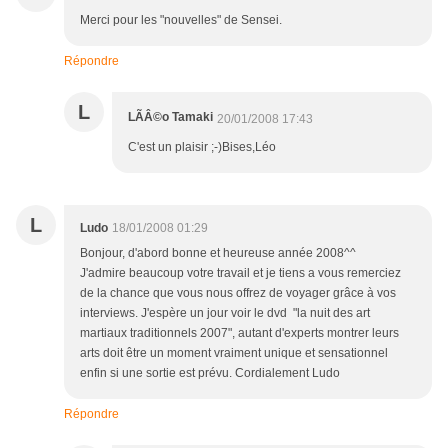
Merci pour les "nouvelles" de Sensei.
Répondre
L
LÃÂ©o Tamaki
20/01/2008 17:43
C'est un plaisir ;-)Bises,Léo
L
Ludo
18/01/2008 01:29
Bonjour, d'abord bonne et heureuse année 2008^^
J'admire beaucoup votre travail et je tiens a vous remerciez
de la chance que vous nous offrez de voyager grâce à vos
interviews. J'espère un jour voir le dvd "la nuit des art
martiaux traditionnels 2007", autant d'experts montrer leurs
arts doit être un moment vraiment unique et sensationnel
enfin si une sortie est prévu. Cordialement Ludo
Répondre