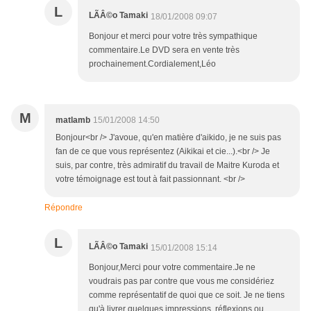
L
LÃÂ©o Tamaki
18/01/2008 09:07
Bonjour et merci pour votre très sympathique
commentaire.Le DVD sera en vente très
prochainement.Cordialement,Léo
M
matlamb
15/01/2008 14:50
Bonjour<br /> J'avoue, qu'en matière d'aikido, je ne suis pas
fan de ce que vous représentez (Aikikai et cie...).<br /> Je
suis, par contre, très admiratif du travail de Maitre Kuroda et
votre témoignage est tout à fait passionnant. <br />
Répondre
L
LÃÂ©o Tamaki
15/01/2008 15:14
Bonjour,Merci pour votre commentaire.Je ne
voudrais pas par contre que vous me considériez
comme représentatif de quoi que ce soit. Je ne tiens
qu'à livrer quelques impressions, réflexions ou