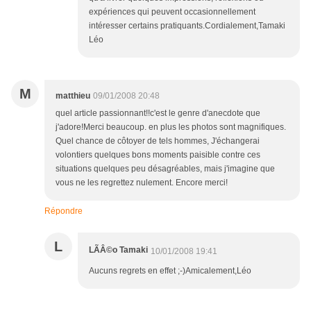
expériences qui peuvent occasionnellement
intéresser certains pratiquants.Cordialement,Tamaki
Léo
M
matthieu
09/01/2008 20:48
quel article passionnant!!c'est le genre d'anecdote que
j'adore!Merci beaucoup. en plus les photos sont magnifiques.
Quel chance de côtoyer de tels hommes, J'échangerai
volontiers quelques bons moments paisible contre ces
situations quelques peu désagréables, mais j'imagine que
vous ne les regrettez nulement. Encore merci!
Répondre
L
LÃÂ©o Tamaki
10/01/2008 19:41
Aucuns regrets en effet ;-)Amicalement,Léo