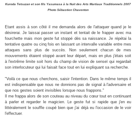
Kuroda Tetsuzan et son fils Yasumasa à la Nuit des Arts Martiaux Traditionnels 2007
Photo Sébastien Chaventon
Etant assis à son côté il me demanda alors de l'attaquer quand je le
désirerai. Je laissai passer un instant et tentait de le frapper avec ma
fourchette mais mon geste fut stoppé dès sa naissance. Je répétai la
tentative quatre ou cinq fois en laissant un intervalle variable entre mes
attaques sans plus de succès. Non seulement chacun de mes
mouvements étaient stoppé avant leur départ, mais en plus j'étais soit
à l'extrême limite soit hors du champ de vision de senseï qui regardait
son interlocuteur qui lui faisait face tout en lui expliquant sa recherche.
"Voilà ce que nous cherchons, saisir l'intention. Dans le même temps il
est indispensable que nous ne donnions pas de signal à l'adversaire et
que nos gestes soient invisibles lorsque nous frappons."
Il me frappa alors de son couteau au niveau du cœur tout en continuant
à parler et regarder le magicien. Le geste fut si rapide que j'en eu
littéralement le souffle coupé bien que j'ai déjà eu l'occasion de le voir
l'effectuer.