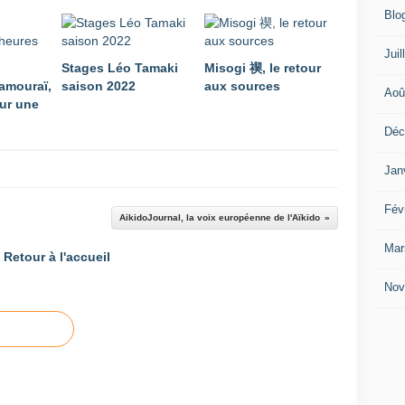
Blo
Juil
Stages Léo Tamaki
Misogi 禊, le retour
amouraï,
saison 2022
aux sources
Aoû
ur une
Déc
Jan
Fév
AikidoJournal, la voix européenne de l'Aïkido
Mar
Retour à l'accueil
Nov