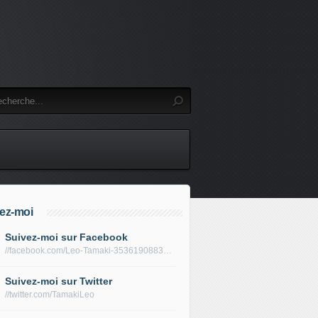
ez-moi
Suivez-moi sur Facebook
//facebook.com/Leo-Tamaki-353619088319688/
Suivez-moi sur Twitter
//twitter.com/TamakiLeo