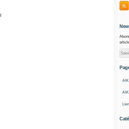
News
Abonn
articl
Pag
AIK
AIK
Lie
Caté