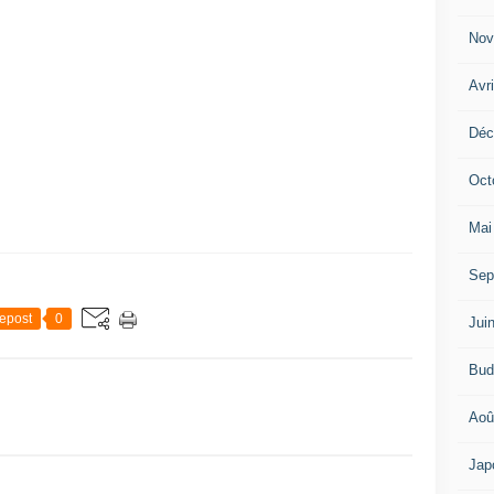
Nov
Avr
Déc
Oct
Mai
Sep
epost
0
Jui
Bud
Aoû
Jap