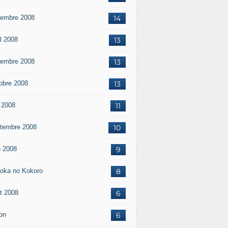
embre 2008
14
il 2008
13
embre 2008
13
obre 2008
13
 2008
11
tembre 2008
10
n 2008
9
oka no Kokoro
8
t 2008
6
on
6