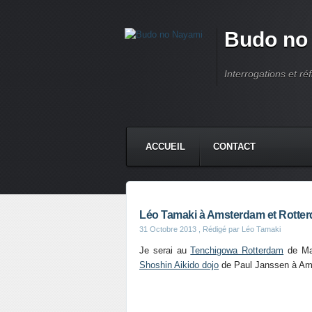
Budo no
Interrogations et réf
ACCUEIL
CONTACT
Léo Tamaki à Amsterdam et Rotter
31 Octobre 2013
, Rédigé par Léo Tamaki
Je serai au
Tenchigowa Rotterdam
de
Ma
Shoshin Aikido dojo
de Paul Janssen à Ams