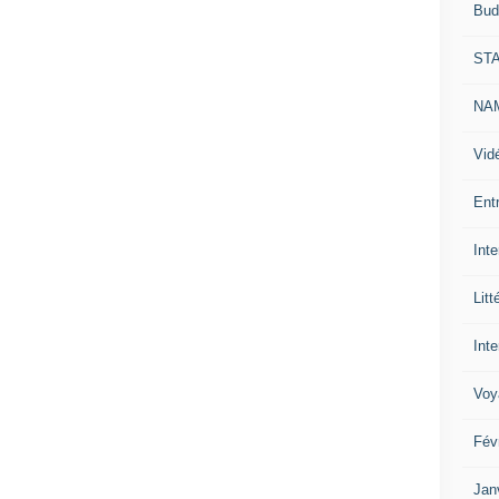
Bud
ST
NAM
Vid
Ent
Int
Litt
Inte
Voy
Fév
Jan