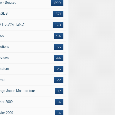
o - Bujutsu
699
AGES
571
T et Aïki Taïkaï
128
éos
94
retiens
53
erviews
44
érature
23
rnet
22
age Japon Masters tour
17
rier 2009
14
vier 2009
14