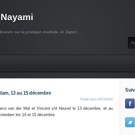
 Nayami
lexions sur la pratique martiale, le Japon...
Suiv
dam, 13 au 15 décembre
Publié dans
#STAGES
rco van der Wal et Vincent v/d Heuvel
le 13 décembre, et au
terdam les 14 et 15 décembre.