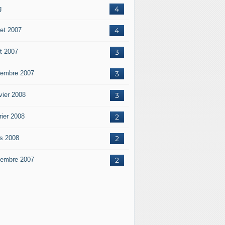
g
4
let 2007
4
t 2007
3
embre 2007
3
vier 2008
3
rier 2008
2
s 2008
2
embre 2007
2