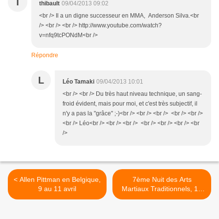
T
thibault
09/04/2013 09:02
<br /> Il a un digne successeur en MMA, Anderson Silva.<br
/> <br /> <br /> http://www.youtube.com/watch?
v=nfq9tcPONdM<br />
Répondre
L
Léo Tamaki
09/04/2013 10:01
<br /> <br /> Du très haut niveau technique, un sang-
froid évident, mais pour moi, et c'est très subjectif, il
n'y a pas la "grâce" ;-)<br /> <br /> <br /> <br /> <br />
<br /> Léo<br /> <br /> <br /> <br /> <br /> <br /> <br
/>
< Allen Pittman en Belgique,
7ème Nuit des Arts
9 au 11 avril
Martiaux Traditionnels, 18
mai à Paris >