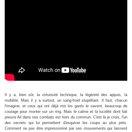
Il y a, bien sûr, la virtuosité technique, la légèreté des appuis, la
mobilité. Mais il y a surtout, un sang-froid stupéfiant. Il faut, chacun
l'imagine, et ceux qui ont déjà mis les gants le savent, beaucoup de
courage pour monter sur un ring. Mais le calme et la lucidité dont fait
preuve Ali dans ses combats est hors du commun. C'est là je crois, l'un
des secrets qui lui permettent d'esquiver les coups au plus près.
Comment ne pas être impressionné par ses mouvements qui laissent