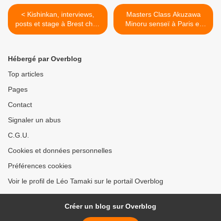
< Kishinkan, interviews,
Masters Class Akuzawa
posts et stage à Brest chez
Minoru senseï à Paris et
Tanguy Le Vourch
Bruxelles, avril 2011 >
Hébergé par Overblog
Top articles
Pages
Contact
Signaler un abus
C.G.U.
Cookies et données personnelles
Préférences cookies
Voir le profil de Léo Tamaki sur le portail Overblog
Créer un blog sur Overblog