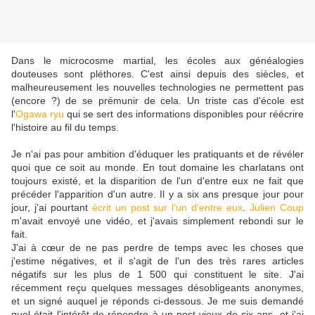
Dans le microcosme martial, les écoles aux généalogies
douteuses sont pléthores. C'est ainsi depuis des siècles, et
malheureusement les nouvelles technologies ne permettent pas
(encore ?) de se prémunir de cela. Un triste cas d'école est
l'
Ogawa ryu
qui se sert des informations disponibles pour réécrire
l'histoire au fil du temps.
Je n'ai pas pour ambition d'éduquer les pratiquants et de révéler
quoi que ce soit au monde. En tout domaine les charlatans ont
toujours existé, et la disparition de l'un d'entre eux ne fait que
précéder l'apparition d'un autre. Il y a six ans presque jour pour
jour, j'ai pourtant
écrit un post sur l'un d'entre eux
.
Julien Coup
m'avait envoyé une vidéo, et j'avais simplement rebondi sur le
fait.
J'ai à cœur de ne pas perdre de temps avec les choses que
j'estime négatives, et il s'agit de l'un des très rares articles
négatifs sur les plus de 1 500 qui constituent le site. J'ai
récemment reçu quelques messages désobligeants anonymes,
et un signé auquel je réponds ci-dessous. Je me suis demandé
quel était l'intérêt de répondre à un post vieux de six ans, et j'ai