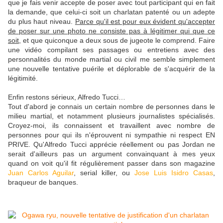
que je fais venir accepte de poser avec tout participant qui en fait
la demande, que celui-ci soit un charlatan patenté ou un adepte
du plus haut niveau.
Parce qu'il est pour eux évident qu'accepter
de poser sur une photo ne consiste pas à légitimer qui que ce
soit
, et que quiconque a deux sous de jugeote le comprend. Faire
une vidéo compilant ses passages ou entretiens avec des
personnalités du monde martial ou civil me semble simplement
une nouvelle tentative puérile et déplorable de s'acquérir de la
légitimité.
Enfin restons sérieux, Alfredo Tucci…
Tout d'abord je connais un certain nombre de personnes dans le
milieu martial, et notamment plusieurs journalistes spécialisés.
Croyez-moi, ils connaissent et travaillent avec nombre de
personnes pour qui ils n'éprouvent ni sympathie ni respect EN
PRIVE. Qu'Alfredo Tucci apprécie réellement ou pas Jordan ne
serait d'ailleurs pas un argument convainquant à mes yeux
quand on voit qu'il fit régulièrement passer dans son magazine
Juan Carlos Aguilar
, serial killer, ou
Jose Luis Isidro Casas
,
braqueur de banques.