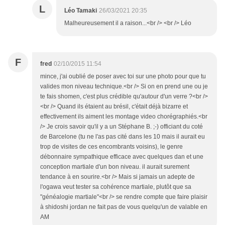
L
Léo Tamaki
26/03/2021 20:35
Malheureusement il a raison...<br /> <br /> Léo
F
fred
02/10/2015 11:54
mince, j'ai oublié de poser avec toi sur une photo pour que tu
valides mon niveau technique.<br /> Si on en prend une ou je
te fais shomen, c'est plus crédible qu'autour d'un verre ?<br />
<br /> Quand ils étaient au brésil, c'était déjà bizarre et
effectivement ils aiment les montage video chorégraphiés.<br
/> Je crois savoir qu'il y a un Stéphane B. ;-) officiant du coté
de Barcelone (tu ne l'as pas cité dans les 10 mais il aurait eu
trop de visites de ces encombrants voisins), le genre
débonnaire sympathique efficace avec quelques dan et une
conception martiale d'un bon niveau. il aurait surement
tendance à en sourire.<br /> Mais si jamais un adepte de
l'ogawa veut tester sa cohérence martiale, plutôt que sa
"généalogie martiale"<br /> se rendre compte que faire plaisir
à shidoshi jordan ne fait pas de vous quelqu'un de valable en
AM