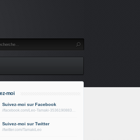
ez-moi
Suivez-moi sur Facebook
//facebook.com/Leo-Tamaki-353619088319688/
Suivez-moi sur Twitter
//twitter.com/TamakiLeo