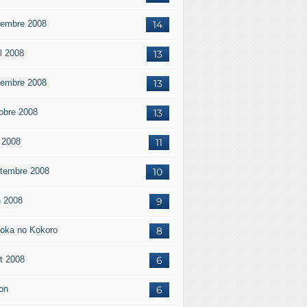
embre 2008
14
il 2008
13
embre 2008
13
obre 2008
13
 2008
11
tembre 2008
10
n 2008
9
oka no Kokoro
8
t 2008
6
on
6