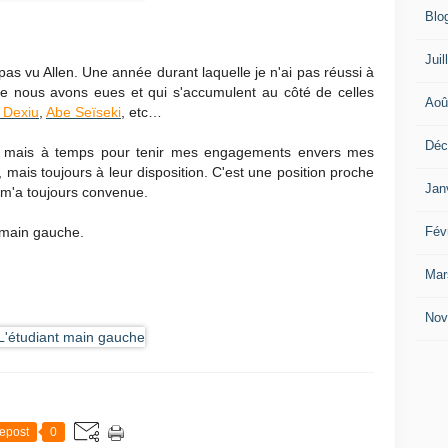
Blo
Juil
i pas vu Allen. Une année durant laquelle je n'ai pas réussi à
que nous avons eues et qui s'accumulent au côté de celles
Aoû
 Dexiu
,
Abe Seïseki
, etc…
Déc
s, mais à temps pour tenir mes engagements envers mes
mais toujours à leur disposition. C'est une position proche
Jan
i m'a toujours convenue.
Fév
t main gauche.
Mar
Nov
epost
0