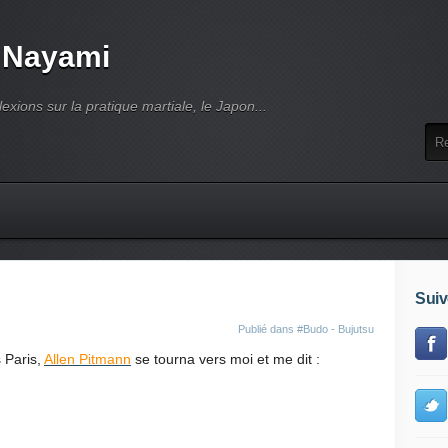
 Nayami
lexions sur la pratique martiale, le Japon...
Suiv
Publié dans
#Budo - Bujutsu
 Paris,
Allen Pitmann
se tourna vers moi et me dit :