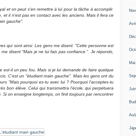
 loyal et on peut s'en remettre à lui pour la tâche à accomplir.
Nov
, et il n'est pas en contact avec les anciens. Mais il fera ce
 main gauche".
Avr
Déc
ves qui sont ainsi. Les gens me disent: "Cette personne est
Oct
ls me disent "Mais je ne lui fais pas confiance.". Je réponds,
Mai
tre est-il un peu fou. Mais si je lui demande de faire quelque
Sep
ucis. C'est un "étudiant main gauche". Mais les gens ont du
ours "Mais pourquoi es-tu avec lui ? Pourquoi l'acceptes-tu
très bon élève. Celui qui transmettra l'école, qui perpétuera
Jui
u. Si on enseigne longtemps, on finit toujours par rencontrer
Bud
Aoû
Jap