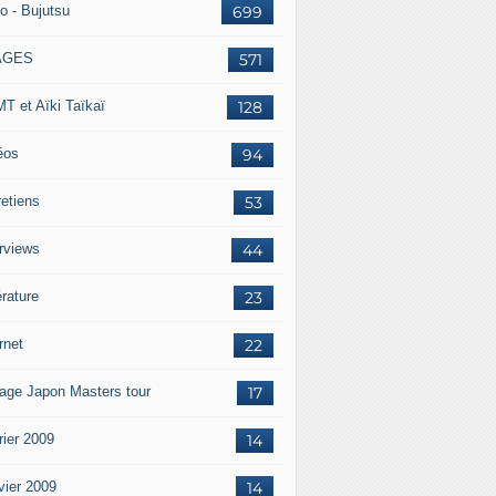
o - Bujutsu
699
AGES
571
T et Aïki Taïkaï
128
éos
94
retiens
53
erviews
44
érature
23
rnet
22
age Japon Masters tour
17
rier 2009
14
vier 2009
14