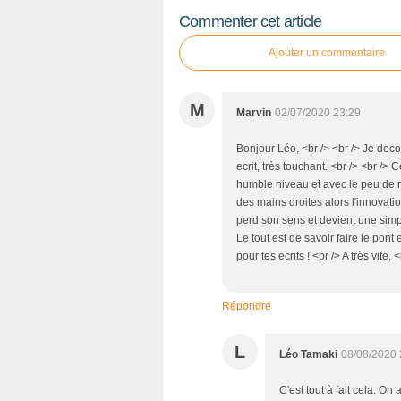
Commenter cet article
Ajouter un commentaire
M
Marvin
02/07/2020 23:29
Bonjour Léo, <br /> <br /> Je decou
ecrit, très touchant. <br /> <br /
humble niveau et avec le peu de recu
des mains droites alors l'innovation
perd son sens et devient une simp
Le tout est de savoir faire le pont 
pour tes ecrits ! <br /> A très vite,
Répondre
L
Léo Tamaki
08/08/2020 
C'est tout à fait cela. On