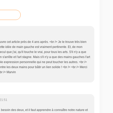
vre cet article près de 4 ans après. <br /> Je le trouve très bien
> Cette idée de main gauche est vraiment pertinente. Et, de mon
l que j'ai, qu'il touche le vrai, pour tous les arts. S'il n'y a que
 s'arrête et l'art stagne. Mais s'il n'y a que des mains gauches l'art
le expression personnelle qui ne peut toucher les autres. <br />
entre les deux mains pour bâtir un lien solide ! <br /> <br /> Merci
 <br /> Marvin
21:51
 a besoin des deux, et il faut apprendre à connaître notre nature et