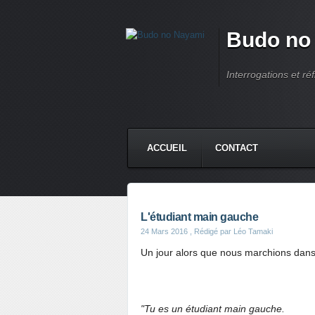
Budo no
Interrogations et réf
ACCUEIL
CONTACT
L'étudiant main gauche
24 Mars 2016
, Rédigé par Léo Tamaki
Un jour alors que nous marchions dans
"Tu es un étudiant main gauche.