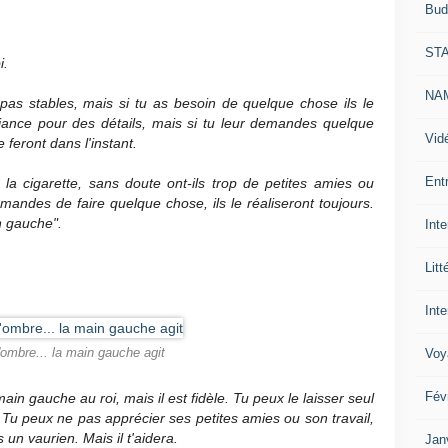
Bud
ST
i.
NAM
pas stables, mais si tu as besoin de quelque chose ils le
fiance pour des détails, mais si tu leur demandes quelque
Vid
 feront dans l'instant.
Ent
 la cigarette, sans doute ont-ils trop de petites amies ou
emandes de faire quelque chose, ils le réaliseront toujours.
n gauche".
Int
Litt
Inte
Voy
'ombre... la main gauche agit
Fév
in gauche au roi, mais il est fidèle. Tu peux le laisser seul
. Tu peux ne pas apprécier ses petites amies ou son travail,
 un vaurien. Mais il t'aidera.
Jan