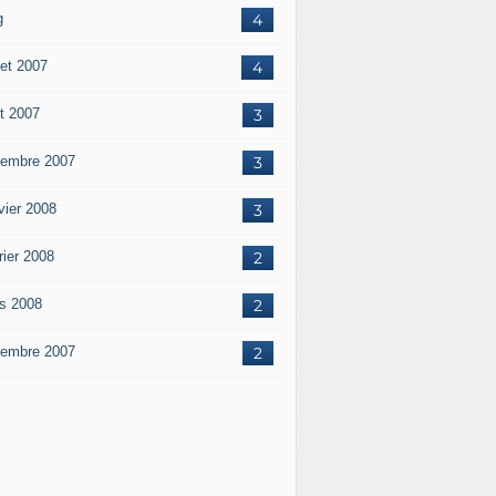
g
4
let 2007
4
t 2007
3
embre 2007
3
vier 2008
3
rier 2008
2
s 2008
2
embre 2007
2