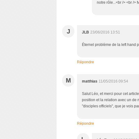
notre rôle...<br /> <br /> 
J
JLB
23/06/2016 13:51
Éternel problème de la left hand p
Répondre
M
matthias
11/05/2016 09:54
Salut Léo, et merci pour cet artic
position et la relation avec un de m
"disciples officiels", que je vois p
Répondre