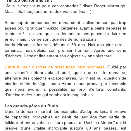
"I'm too old for this shit"
"Je suis trop vieux pour ces conneries." disait Roger Murtaugh.
Mais il était toujours au rendez-vous au final ;-)
Beaucoup de personnes me demandent si elles ne sont pas trop
âgées pour pratiquer l'Aïkido, certaines ayant à peine dépassé la
trentaine ! Il est vrai que les démonstrations peuvent induire en
erreur mais… ce ne sont que des démonstrations.
Inada Hiromu a fait ses débuts à 69 ans. Huit ans plus tard il
terminait, hors-délais, son premier Ironman. Après une série
d'échecs, il atteint finalement son objectif six ans plus tard.
L'être humain dispose de ressources insoupçonnées
. Guidé par
une volonté inébranlable, il peut, quel que soit le domaine,
atteindre des objectifs extraordinaires. S'il n'est nul question de
nier les effets de l'âge, Inada Hiromu nous prouve par l'exemple
que nous avons la possibilité au prix d'efforts constants,
d'atteindre des buts qui semblent inimaginables.
Les grands-pères du Budo
Dans le domaine martial, les exemples d'adeptes faisant preuve
de capacités incroyables en dépit de leur âge font partie du
folklore et ont envahi la culture populaire. Ueshiba Moriheï qui fit
preuve d'une vitalité incroyable jusqu'à 80 ans passés, est