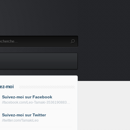
ez-moi
Suivez-moi sur Facebook
//facebook.com/Leo-Tamaki-353619088319688/
Suivez-moi sur Twitter
//twitter.com/TamakiLeo