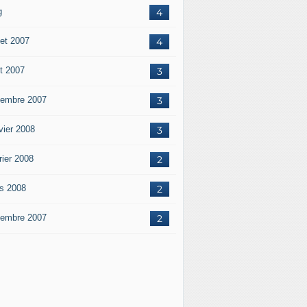
g
4
let 2007
4
t 2007
3
embre 2007
3
vier 2008
3
rier 2008
2
s 2008
2
embre 2007
2