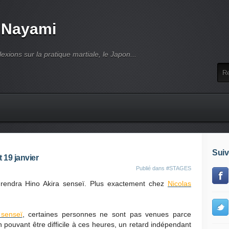
 Nayami
lexions sur la pratique martiale, le Japon...
Suiv
 19 janvier
Publié dans
#STAGES
 rendra Hino Akira senseï. Plus exactement chez
Nicolas
 senseï
, certaines personnes ne sont pas venues parce
on pouvant être difficile à ces heures, un retard indépendant