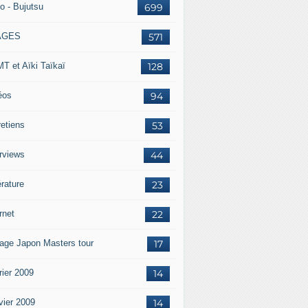
o - Bujutsu
699
AGES
571
T et Aïki Taïkaï
128
éos
94
retiens
53
erviews
44
érature
23
rnet
22
age Japon Masters tour
17
rier 2009
14
vier 2009
14