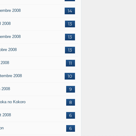
embre 2008
14
il 2008
13
embre 2008
13
obre 2008
13
 2008
11
tembre 2008
10
n 2008
9
oka no Kokoro
8
t 2008
6
on
6