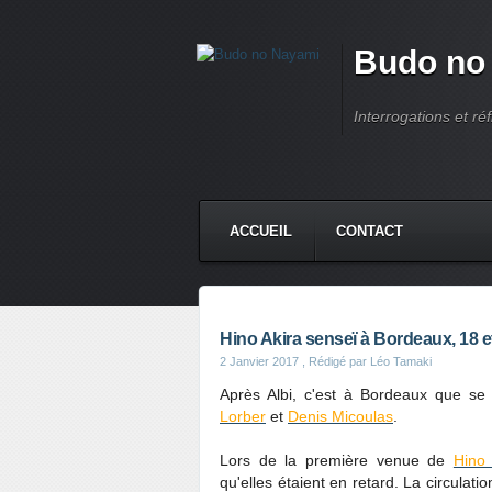
Budo no
Interrogations et réf
ACCUEIL
CONTACT
Hino Akira senseï à Bordeaux, 18 et
2 Janvier 2017
, Rédigé par Léo Tamaki
Après Albi, c'est à Bordeaux que se
Lorber
et
Denis Micoulas
.
Lors de la première venue de
Hino
qu'elles étaient en retard. La circulati