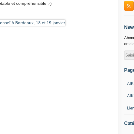
ptable et compréhensible ;-)
News
Abonn
articl
Pag
AIK
AIK
Lie
Caté