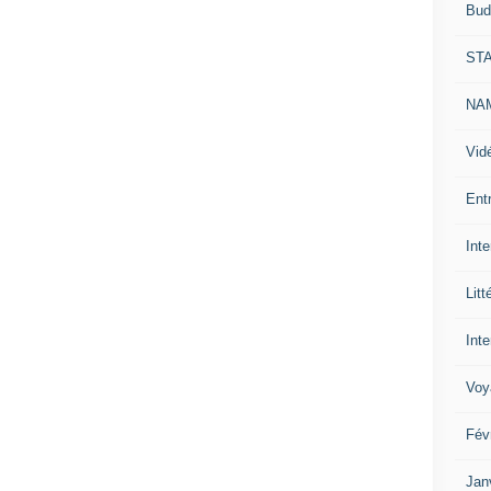
Bud
ST
NAM
Vid
Ent
Int
Litt
Inte
Voy
Fév
Jan