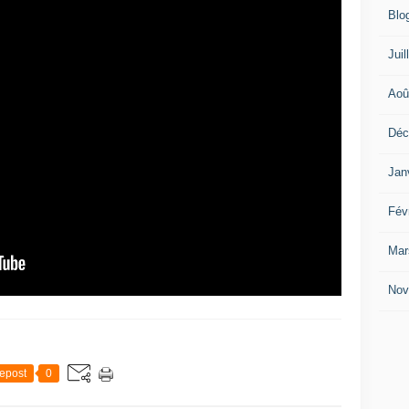
Blo
Juil
Aoû
Déc
Jan
Fév
Mar
Nov
epost
0