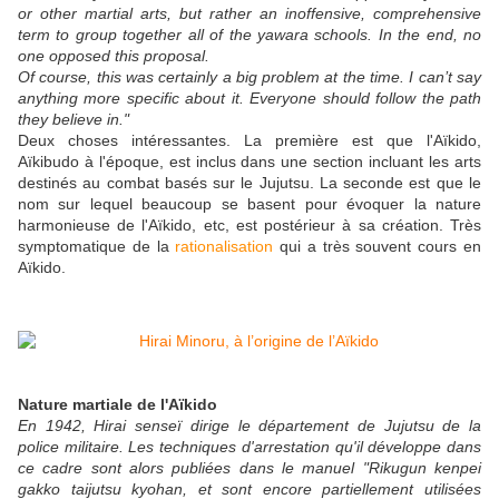
or other martial arts, but rather an inoffensive, comprehensive
term to group together all of the yawara schools. In the end, no
one opposed this proposal.
Of course, this was certainly a big problem at the time. I can’t say
anything more specific about it. Everyone should follow the path
they believe in."
Deux choses intéressantes. La première est que l'Aïkido,
Aïkibudo à l'époque, est inclus dans une section incluant les arts
destinés au combat basés sur le Jujutsu. La seconde est que le
nom sur lequel beaucoup se basent pour évoquer la nature
harmonieuse de l'Aïkido, etc, est postérieur à sa création. Très
symptomatique de la
rationalisation
qui a très souvent cours en
Aïkido.
Nature martiale de l'Aïkido
En 1942, Hirai senseï dirige le département de Jujutsu de la
police militaire. Les techniques d'arrestation qu'il développe dans
ce cadre sont alors publiées dans le manuel "Rikugun kenpei
gakko taijutsu kyohan, et sont encore partiellement utilisées