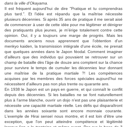
dans la ville d'Okayama.
Il est fréquent aujourd'hui de dire "Pratique et tu comprendras
plus tard.". Et l'idée est répandu que la maîtrise nécessite
plusieurs décennies. Si après 35 ans de pratique il me serait aisé
de commencer à user de cette idée pour me légitimer et dénigrer
des pratiquants plus jeunes, je m'érige totalement contre cette
opinion. Oui, il y a toujours une marge de progrès. Mais les
documents anciens nous apprennent que l'obtention d'un
menkyo kaiden, la transmission intégrale d'une école, ne prenait
que quelques années dans le Japon féodal. Comment imaginer
d'ailleurs que des individus qui pouvaient se retrouver sur un
champ de bataille dès l'âge de douze ans comptent sur la chance
pour survivre le temps de cumuler les décennies leur donnant
une maîtrise de la pratique martiale ?! Les compétences
acquises par les membres des forces spéciales aujourd'hui ne
nécessitent d'ailleurs pas non plus trente ou quarante ans.
En 1938 le Japon est un pays en guerre, et qui connaît le conflit
depuis des décennies. Si les batailles ne se font naturellement
plus à l'arme blanche, ouvrir un dojo n'est pas une plaisanterie et
nécessite une capacité martiale réelle. Les défis qui disparaîtront
dans les années soixante sont encore monnaie courante.
L'exemple de Hirai senseï nous montre, et il est loin d'être une
exception, que l'on peut atteindre compétence et légitimité