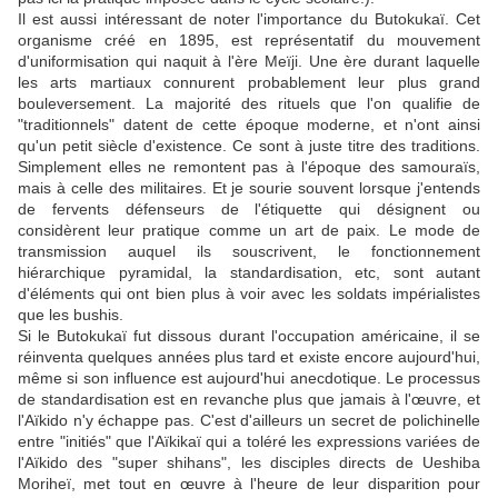
Il est aussi intéressant de noter l'importance du Butokukaï. Cet
organisme créé en 1895, est représentatif du mouvement
d'uniformisation qui naquit à l'ère Meïji. Une ère durant laquelle
les arts martiaux connurent probablement leur plus grand
bouleversement. La majorité des rituels que l'on qualifie de
"traditionnels" datent de cette époque moderne, et n'ont ainsi
qu'un petit siècle d'existence. Ce sont à juste titre des traditions.
Simplement elles ne remontent pas à l'époque des samouraïs,
mais à celle des militaires. Et je sourie souvent lorsque j'entends
de fervents défenseurs de l'étiquette qui désignent ou
considèrent leur pratique comme un art de paix. Le mode de
transmission auquel ils souscrivent, le fonctionnement
hiérarchique pyramidal, la standardisation, etc, sont autant
d'éléments qui ont bien plus à voir avec les soldats impérialistes
que les bushis.
Si le Butokukaï fut dissous durant l'occupation américaine, il se
réinventa quelques années plus tard et existe encore aujourd'hui,
même si son influence est aujourd'hui anecdotique. Le processus
de standardisation est en revanche plus que jamais à l'œuvre, et
l'Aïkido n'y échappe pas. C'est d'ailleurs un secret de polichinelle
entre "initiés" que l'Aïkikaï qui a toléré les expressions variées de
l'Aïkido des "super shihans", les disciples directs de Ueshiba
Moriheï, met tout en œuvre à l'heure de leur disparition pour