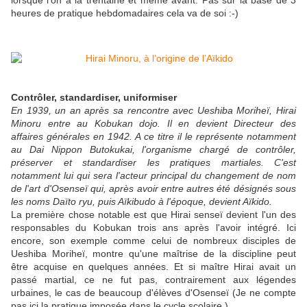
lorsque l'on a la trentaine et même avant. Pas sur la base de 3
heures de pratique hebdomadaires cela va de soi :-)
Contrôler, standardiser, uniformiser
En 1939, un an après sa rencontre avec Ueshiba Moriheï, Hirai
Minoru entre au Kobukan dojo. Il en devient Directeur des
affaires générales en 1942. A ce titre il le représente notamment
au Dai Nippon Butokukai, l'organisme chargé de contrôler,
préserver et standardiser les pratiques martiales. C'est
notamment lui qui sera l'acteur principal du changement de nom
de l'art d'Osenseï qui, après avoir entre autres été désignés sous
les noms Daïto ryu, puis Aïkibudo à l'époque, devient Aïkido.
La première chose notable est que Hirai senseï devient l'un des
responsables du Kobukan trois ans après l'avoir intégré. Ici
encore, son exemple comme celui de nombreux disciples de
Ueshiba Moriheï, montre qu'une maîtrise de la discipline peut
être acquise en quelques années. Et si maître Hirai avait un
passé martial, ce ne fut pas, contrairement aux légendes
urbaines, le cas de beaucoup d'élèves d'Osenseï (Je ne compte
pas ici la pratique imposée dans le cycle scolaire.).