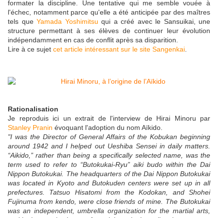
formater la discipline. Une tentative qui me semble vouée à
l'échec, notamment parce qu'elle a été anticipée par des maîtres
tels que
Yamada Yoshimitsu
qui a créé avec le Sansuikai, une
structure permettant à ses élèves de continuer leur évolution
indépendamment en cas de conflit après sa disparition.
Lire à ce sujet
cet article intéressant sur le site Sangenkai
.
Rationalisation
Je reproduis ici un extrait de l'interview de Hirai Minoru par
Stanley Pranin
évoquant l'adoption du nom Aïkido.
"I was the Director of General Affairs of the Kobukan beginning
around 1942 and I helped out Ueshiba Sensei in daily matters.
“Aikido,” rather than being a specifically selected name, was the
term used to refer to “Butokukai-Ryu” aiki budo within the Dai
Nippon Butokukai. The headquarters of the Dai Nippon Butokukai
was located in Kyoto and Butokuden centers were set up in all
prefectures. Tatsuo Hisatomi from the Kodokan, and Shohei
Fujinuma from kendo, were close friends of mine. The Butokukai
was an independent, umbrella organization for the martial arts,