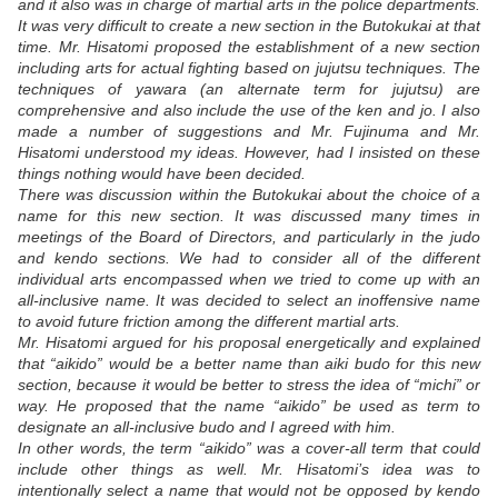
and it also was in charge of martial arts in the police departments.
It was very difficult to create a new section in the Butokukai at that
time. Mr. Hisatomi proposed the establishment of a new section
including arts for actual fighting based on jujutsu techniques. The
techniques of yawara (an alternate term for jujutsu) are
comprehensive and also include the use of the ken and jo. I also
made a number of suggestions and Mr. Fujinuma and Mr.
Hisatomi understood my ideas. However, had I insisted on these
things nothing would have been decided.
There was discussion within the Butokukai about the choice of a
name for this new section. It was discussed many times in
meetings of the Board of Directors, and particularly in the judo
and kendo sections. We had to consider all of the different
individual arts encompassed when we tried to come up with an
all-inclusive name. It was decided to select an inoffensive name
to avoid future friction among the different martial arts.
Mr. Hisatomi argued for his proposal energetically and explained
that “aikido” would be a better name than aiki budo for this new
section, because it would be better to stress the idea of “michi” or
way. He proposed that the name “aikido” be used as term to
designate an all-inclusive budo and I agreed with him.
In other words, the term “aikido” was a cover-all term that could
include other things as well. Mr. Hisatomi’s idea was to
intentionally select a name that would not be opposed by kendo