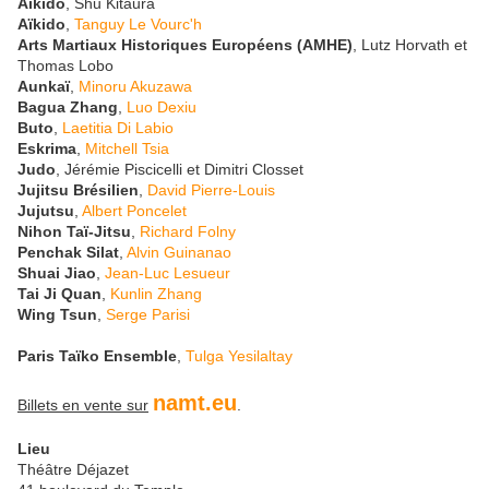
Aïkido
, Shu Kitaura
Aïkido
,
Tanguy Le Vourc'h
Arts Martiaux Historiques Européens (AMHE)
, Lutz Horvath et
Thomas Lobo
Aunkaï
,
Minoru Akuzawa
Bagua Zhang
,
Luo Dexiu
Buto
,
Laetitia Di Labio
Eskrima
,
Mitchell Tsia
Judo
, Jérémie Piscicelli et Dimitri Closset
Jujitsu Brésilien
,
David Pierre-Louis
Jujutsu
,
Albert Poncelet
Nihon Taï-Jitsu
,
Richard Folny
Penchak Silat
,
Alvin Guinanao
Shuai Jiao
,
Jean-Luc Lesueur
Tai Ji Quan
,
Kunlin Zhang
Wing Tsun
,
Serge Parisi
Paris Taïko Ensemble
,
Tulga Yesilaltay
namt.eu
Billets en vente sur
.
Lieu
Théâtre Déjazet