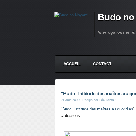
Budo no
Interrogations et réf
ACCUEIL
CONTACT
"Budo, l'attitude des maîtres au q
21 Juin 2009
, Rédigé par Léo Tamaki
"
Budo, l'attitude des maîtres au quotidien
"
ci-dessous.