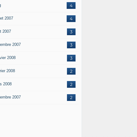
g
4
let 2007
4
t 2007
3
embre 2007
3
vier 2008
3
rier 2008
2
s 2008
2
embre 2007
2