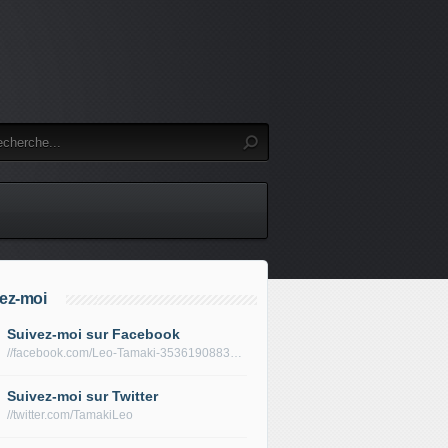
ez-moi
Suivez-moi sur Facebook
//facebook.com/Leo-Tamaki-353619088319688/
Suivez-moi sur Twitter
//twitter.com/TamakiLeo