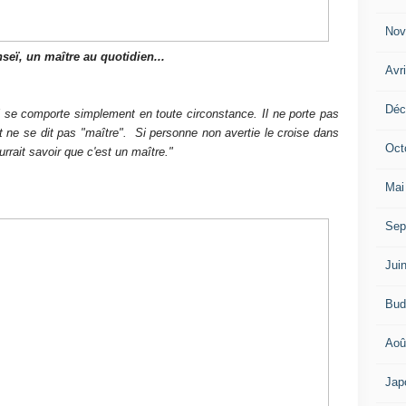
Nov
seï, un maître au quotidien...
Avr
Déc
il se comporte simplement en toute circonstance. Il ne porte pas
t ne se dit pas "maître". Si personne non avertie le croise dans
Oct
rrait savoir que c'est un maître."
Mai
Sep
Jui
Bud
Aoû
Jap