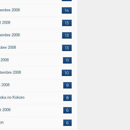
embre 2008
14
il 2008
13
embre 2008
13
obre 2008
13
 2008
11
tembre 2008
10
n 2008
9
oka no Kokoro
8
t 2008
6
on
6