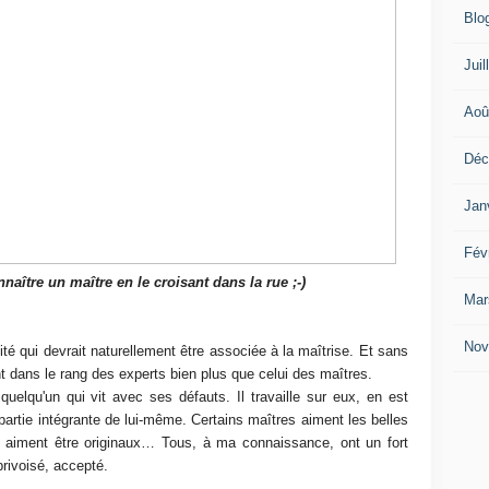
Blo
Juil
Aoû
Déc
Jan
Fév
naître un maître en le croisant dans la rue ;-)
Mar
Nov
ité qui devrait naturellement être associée à la maîtrise. Et sans
nt dans le rang des experts bien plus que celui des maîtres.
quelqu'un qui vit avec ses défauts. Il travaille sur eux, en est
rtie intégrante de lui-même. Certains maîtres aiment les belles
ns aiment être originaux… Tous, à ma connaissance, ont un fort
privoisé, accepté.