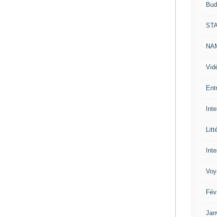
Bud
ST
NAM
Vid
Ent
Int
Litt
Inte
Voy
Fév
Jan