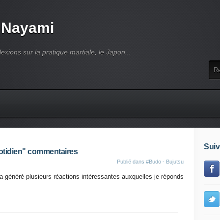
 Nayami
lexions sur la pratique martiale, le Japon...
Suiv
uotidien" commentaires
Publié dans
#Budo - Bujutsu
 a généré plusieurs réactions intéressantes auxquelles je réponds