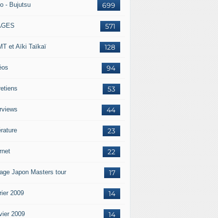
o - Bujutsu
699
AGES
571
T et Aïki Taïkaï
128
éos
94
retiens
53
erviews
44
érature
23
rnet
22
age Japon Masters tour
17
rier 2009
14
vier 2009
14