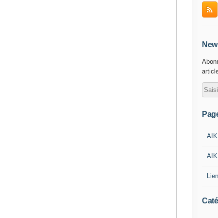
News
Abonn
articl
Pag
AIK
AIK
Lie
Caté