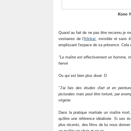
Kono Yo
Quand au fait de ne pas être reconnu je me
vestiaires de l'
Aïkikaï
, invisible et sans 
emplissant l'espace de sa présence. Cela qu
"Le maître est effectivement un homme, mai
hervé
Ou qui est bien plus doué :D
"J'ai fais des études d'art et en peintu
picturales mais peut être torturé, par exem
virginie
Dans la pratique martiale un maître mort,
qu'être une référence idéalisée. Si ses é
plus récents, des films de lui nous donner
un maître en chair et en os.