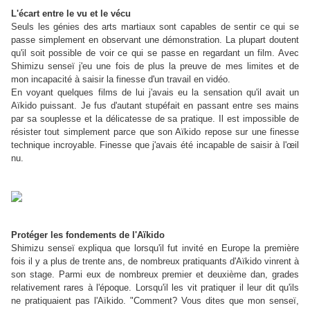
L'écart entre le vu et le vécu
Seuls les génies des arts martiaux sont capables de sentir ce qui se
passe simplement en observant une démonstration. La plupart doutent
qu'il soit possible de voir ce qui se passe en regardant un film. Avec
Shimizu senseï j'eu une fois de plus la preuve de mes limites et de
mon incapacité à saisir la finesse d'un travail en vidéo.
En voyant quelques films de lui j'avais eu la sensation qu'il avait un
Aïkido puissant. Je fus d'autant stupéfait en passant entre ses mains
par sa souplesse et la délicatesse de sa pratique. Il est impossible de
résister tout simplement parce que son Aïkido repose sur une finesse
technique incroyable. Finesse que j'avais été incapable de saisir à l'œil
nu.
Protéger les fondements de l'Aïkido
Shimizu senseï expliqua que lorsqu'il fut invité en Europe la première
fois il y a plus de trente ans, de nombreux pratiquants d'Aïkido vinrent à
son stage. Parmi eux de nombreux premier et deuxième dan, grades
relativement rares à l'époque. Lorsqu'il les vit pratiquer il leur dit qu'ils
ne pratiquaient pas l'Aïkido. "Comment? Vous dites que mon senseï,