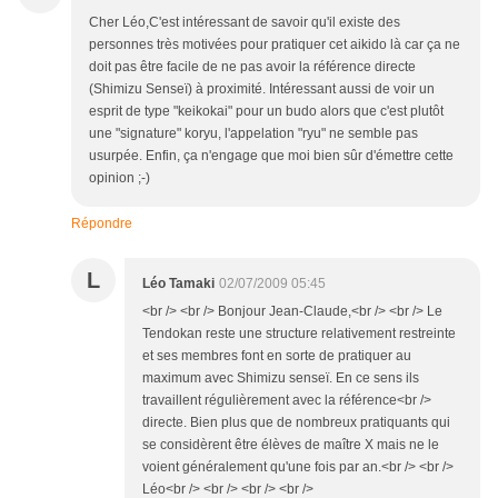
Cher Léo,C'est intéressant de savoir qu'il existe des
personnes très motivées pour pratiquer cet aikido là car ça ne
doit pas être facile de ne pas avoir la référence directe
(Shimizu Senseï) à proximité. Intéressant aussi de voir un
esprit de type "keikokai" pour un budo alors que c'est plutôt
une "signature" koryu, l'appelation "ryu" ne semble pas
usurpée. Enfin, ça n'engage que moi bien sûr d'émettre cette
opinion ;-)
Répondre
L
Léo Tamaki
02/07/2009 05:45
<br /> <br /> Bonjour Jean-Claude,<br /> <br /> Le
Tendokan reste une structure relativement restreinte
et ses membres font en sorte de pratiquer au
maximum avec Shimizu senseï. En ce sens ils
travaillent régulièrement avec la référence<br />
directe. Bien plus que de nombreux pratiquants qui
se considèrent être élèves de maître X mais ne le
voient généralement qu'une fois par an.<br /> <br />
Léo<br /> <br /> <br /> <br />