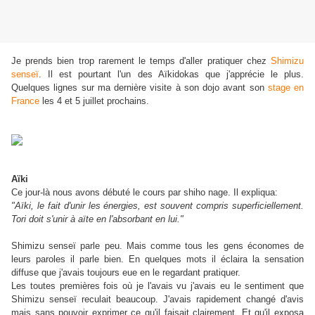
Je prends bien trop rarement le temps d'aller pratiquer chez
Shimizu
senseï
. Il est pourtant l'un des Aïkidokas que j'apprécie le plus.
Quelques lignes sur ma dernière visite à son dojo avant son
stage en
France
les 4 et 5 juillet prochains.
Aïki
Ce jour-là nous avons débuté le cours par shiho nage. Il expliqua:
"Aïki, le fait d'unir les énergies, est souvent compris superficiellement.
Tori doit s'unir à aïte en l'absorbant en lui."
Shimizu senseï parle peu. Mais comme tous les gens économes de
leurs paroles il parle bien. En quelques mots il éclaira la sensation
diffuse que j'avais toujours eue en le regardant pratiquer.
Les toutes premières fois où je l'avais vu j'avais eu le sentiment que
Shimizu senseï reculait beaucoup. J'avais rapidement changé d'avis
mais sans pouvoir exprimer ce qu'il faisait clairement. Et qu'il exposa