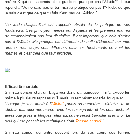
maître X qui est japonais et tel grade ne pratique pas l'Aïkido?" Il leur
répondit: "Je ne sais pas si ton maître pratique ou pas l'Aïkido, ce que
je sais c'est que ce que tu fais n'est pas de l'Aïkido."
"Le Judo d'aujourd'hui est l'opposé absolu de la pratique de ses
fondateurs. Ses principes mêmes ont disparus et les premiers maîtres
ne reconnaitraient pas leur discipline. Il est important que cela n'arrive
pas à l'Aïkido. Ma pratique est différente de celle d'Osenseï car mon
âme et mon corps sont différents mais les fondements en sont les
mêmes et c'est cela qu'il faut protéger."
Efficacité martiale
Shimizu senseï était un bagarreur dans sa jeunesse. Il m'a avoué lui-
même à plusieurs reprises qu'il avait un tempérament très fougueux.
"Lorsque je suis arrivé à l'
Aïkikaï
j'avais un caractère… difficile. Je ne
chutais pas pour rien même avec les enseignants et les uchi deshi et,
après que je les ai bloqués, plus aucun ne venait travailler avec moi. Le
seul qui me passait les techniques était
Tamura senseï
."
Shimizu senseï démontre souvent lors de ses cours des formes