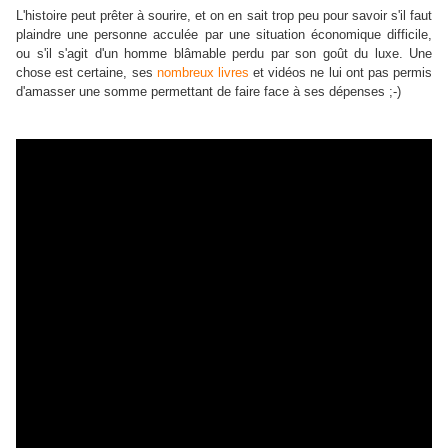
L'histoire peut prêter à sourire, et on en sait trop peu pour savoir s'il faut
plaindre une personne acculée par une situation économique difficile,
ou s'il s'agit d'un homme blâmable perdu par son goût du luxe. Une
chose est certaine, ses
nombreux livres
et vidéos ne lui ont pas permis
d'amasser une somme permettant de faire face à ses dépenses ;-)