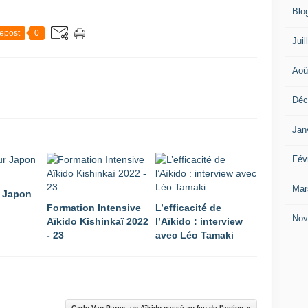
Blo
epost
0
Juil
Aoû
Déc
Jan
Fév
Mar
r Japon
Formation Intensive
L’efficacité de
Nov
Aïkido Kishinkaï 2022
l’Aïkido : interview
- 23
avec Léo Tamaki
Carlo Van Parys, un Aïkido passé au feu de l'action