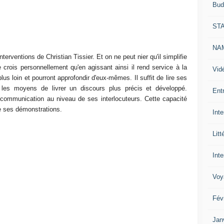
Bud
ST
NAM
terventions de Christian Tissier. Et on ne peut nier qu'il simplifie
e crois personnellement qu'en agissant ainsi il rend service à la
Vid
plus loin et pourront approfondir d'eux-mêmes. Il suffit de lire ses
 les moyens de livrer un discours plus précis et développé.
Ent
 communication au niveau de ses interlocuteurs. Cette capacité
e ses démonstrations.
Int
Litt
Inte
Voy
Fév
Jan