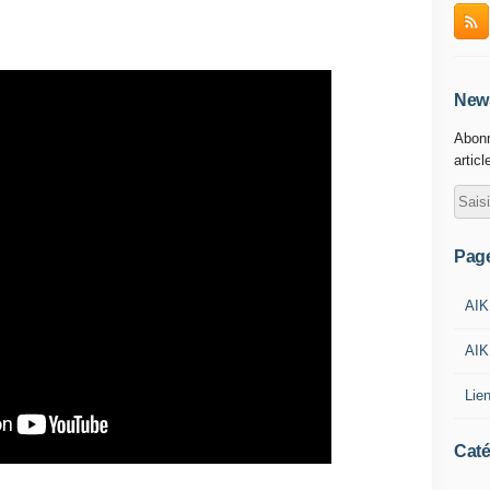
News
Abonn
articl
Pag
AIK
AIK
Lie
Caté