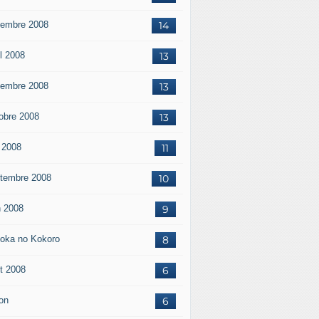
embre 2008
14
il 2008
13
embre 2008
13
obre 2008
13
 2008
11
tembre 2008
10
n 2008
9
oka no Kokoro
8
t 2008
6
on
6