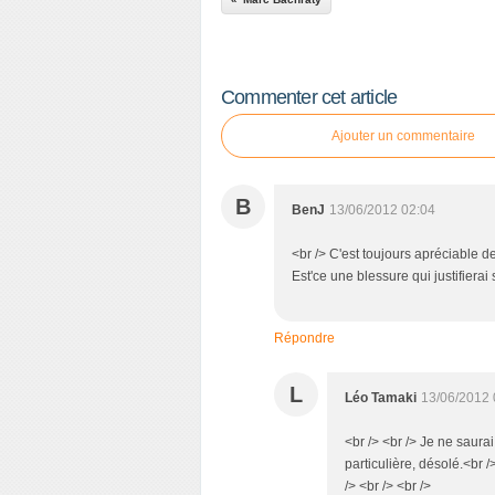
Commenter cet article
Ajouter un commentaire
B
BenJ
13/06/2012 02:04
<br /> C'est toujours apréciable de
Est'ce une blessure qui justifier
Répondre
L
Léo Tamaki
13/06/2012 
<br /> <br /> Je ne saura
particulière, désolé.<br /
/> <br /> <br />