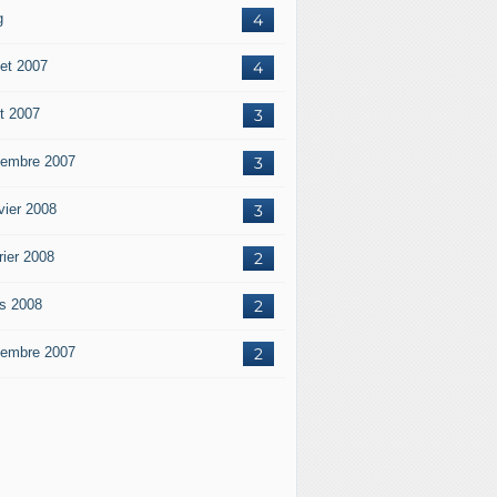
g
4
let 2007
4
t 2007
3
embre 2007
3
vier 2008
3
rier 2008
2
s 2008
2
embre 2007
2