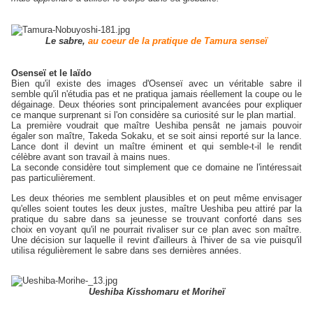
Le sabre,
au coeur de la pratique de Tamura senseï
Osenseï et le Iaïdo
Bien qu'il existe des images d'Osenseï avec un véritable sabre il
semble qu'il n'étudia pas et ne pratiqua jamais réellement la coupe ou le
dégainage. Deux théories sont principalement avancées pour expliquer
ce manque surprenant si l'on considère sa curiosité sur le plan martial.
La première voudrait que maître Ueshiba pensât ne jamais pouvoir
égaler son maître, Takeda Sokaku, et se soit ainsi reporté sur la lance.
Lance dont il devint un maître éminent et qui semble-t-il le rendit
célèbre avant son travail à mains nues.
La seconde considère tout simplement que ce domaine ne l'intéressait
pas particulièrement.
Les deux théories me semblent plausibles et on peut même envisager
qu'elles soient toutes les deux justes, maître Ueshiba peu attiré par la
pratique du sabre dans sa jeunesse se trouvant conforté dans ses
choix en voyant qu'il ne pourrait rivaliser sur ce plan avec son maître.
Une décision sur laquelle il revint d'ailleurs à l'hiver de sa vie puisqu'il
utilisa régulièrement le sabre dans ses dernières années.
Ueshiba Kisshomaru et Moriheï