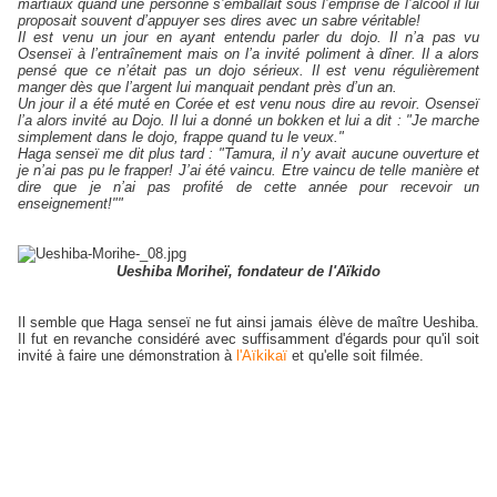
martiaux quand une personne s’emballait sous l’emprise de l’alcool il lui
proposait souvent d’appuyer ses dires avec un sabre véritable!
Il est venu un jour en ayant entendu parler du dojo. Il n’a pas vu
Osenseï à l’entraînement mais on l’a invité poliment à dîner. Il a alors
pensé que ce n’était pas un dojo sérieux. Il est venu régulièrement
manger dès que l’argent lui manquait pendant près d’un an.
Un jour il a été muté en Corée et est venu nous dire au revoir. Osenseï
l’a alors invité au Dojo. Il lui a donné un bokken et lui a dit : "Je marche
simplement dans le dojo, frappe quand tu le veux."
Haga senseï me dit plus tard : "Tamura, il n’y avait aucune ouverture et
je n’ai pas pu le frapper! J’ai été vaincu. Etre vaincu de telle manière et
dire que je n’ai pas profité de cette année pour recevoir un
enseignement!""
Ueshiba Moriheï, fondateur de l'Aïkido
Il semble que Haga senseï ne fut ainsi jamais élève de maître Ueshiba.
Il fut en revanche considéré avec suffisamment d'égards pour qu'il soit
invité à faire une démonstration à
l'Aïkikaï
et qu'elle soit filmée.