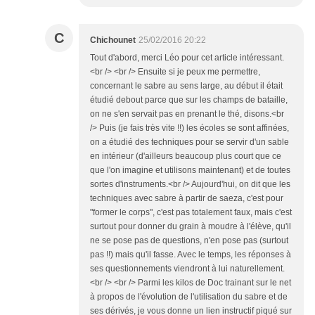
C
Chichounet
25/02/2016 20:22
Tout d'abord, merci Léo pour cet article intéressant.
<br /> <br /> Ensuite si je peux me permettre,
concernant le sabre au sens large, au début il était
étudié debout parce que sur les champs de bataille,
on ne s'en servait pas en prenant le thé, disons.<br
/> Puis (je fais très vite !!) les écoles se sont affinées,
on a étudié des techniques pour se servir d'un sable
en intérieur (d'ailleurs beaucoup plus court que ce
que l'on imagine et utilisons maintenant) et de toutes
sortes d'instruments.<br /> Aujourd'hui, on dit que les
techniques avec sabre à partir de saeza, c'est pour
"former le corps", c'est pas totalement faux, mais c'est
surtout pour donner du grain à moudre à l'élève, qu'il
ne se pose pas de questions, n'en pose pas (surtout
pas !!) mais qu'il fasse. Avec le temps, les réponses à
ses questionnements viendront à lui naturellement.
<br /> <br /> Parmi les kilos de Doc trainant sur le net
à propos de l'évolution de l'utilisation du sabre et de
ses dérivés, je vous donne un lien instructif piqué sur