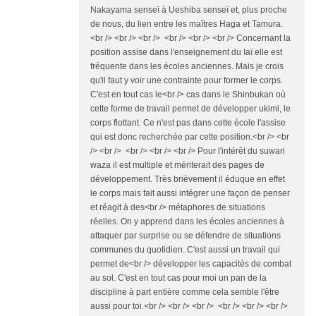
Nakayama senseï à Ueshiba senseï et, plus proche
de nous, du lien entre les maîtres Haga et Tamura.
<br /> <br /> <br /> <br /> <br /> <br /> Concernant la
position assise dans l'enseignement du Iaï elle est
fréquente dans les écoles anciennes. Mais je crois
qu'il faut y voir une contrainte pour former le corps.
C'est en tout cas le<br /> cas dans le Shinbukan où
cette forme de travail permet de développer ukimi, le
corps flottant. Ce n'est pas dans cette école l'assise
qui est donc recherchée par cette position.<br /> <br
/> <br /> <br /> <br /> <br /> Pour l'intérêt du suwari
waza il est multiple et mériterait des pages de
développement. Très brièvement il éduque en effet
le corps mais fait aussi intégrer une façon de penser
et réagit à des<br /> métaphores de situations
réelles. On y apprend dans les écoles anciennes à
attaquer par surprise ou se défendre de situations
communes du quotidien. C'est aussi un travail qui
permet de<br /> développer les capacités de combat
au sol. C'est en tout cas pour moi un pan de la
discipline à part entière comme cela semble l'être
aussi pour toi.<br /> <br /> <br /> <br /> <br /> <br />