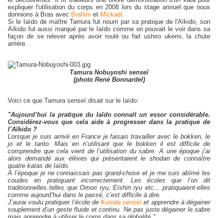
expliquer l'utilisation du corps en 2008 lors du stage annuel que nous
donnions à Bras avec
Brahim
et
Mickaël
.
Si le Iaïdo de maître Tamura fut nourri par sa pratique de l'Aïkido, son
Aïkido fut aussi marqué par le Iaïdo comme on pouvait le voir dans sa
façon de se relever après avoir roulé ou fait ushiro ukemi, la chute
arrière.
Tamura Nobuyoshi senseï
(photo René Bonnardel)
Voici ce que Tamura senseï disait sur le Iaïdo:
"Aujourd’hui la pratique du Iaïdo connaît un essor considérable.
Considérez-vous que cela aide à progresser dans la pratique de
l’Aïkido ?
Lorsque je suis arrivé en France je faisais travailler avec le bokken, le
jo et le tanto. Mais en n’utilisant que le bokken il est difficile de
comprendre que cela vient de l’utilisation du sabre. A une époque j’ai
alors demandé aux élèves qui présentaient le shodan de connaître
quatre katas de Iaïdo.
A l’époque je ne connaissais pas grand-chose et je me suis abîmé les
coudes en pratiquant incorrectement. Les écoles que l’on dit
traditionnelles telles que Omori ryu, Eïshin ryu etc… pratiquaient-elles
comme aujourd’hui dans le passé, c’est difficile à dire.
J’aurai voulu pratiquer l’école de
Kuroda senseï
et apprendre à dégainer
souplement d’un geste fluide et continu. Ne pas juste dégainer le sabre
mais apprendre à utiliser le corps dans sa globalité."