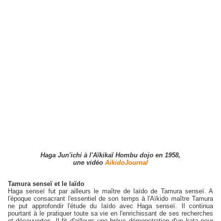
Haga Jun'ichi à l'Aïkikaï Hombu dojo en 1958,
une vidéo
AikidoJournal
Tamura senseï et le Iaïdo
Haga senseï fut par ailleurs le maître de Iaïdo de Tamura senseï. A
l'époque consacrant l'essentiel de son temps à l'Aïkido maître Tamura
ne put approfondir l'étude du Iaïdo avec Haga senseï. Il continua
pourtant à le pratiquer toute sa vie en l'enrichissant de ses recherches
et découvertes. Il fit d'ailleurs une brève démonstration d'un kata pour