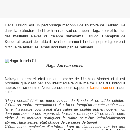
Haga Jun'ichi est un personnage méconnu de l'histoire de l'Aïkido. Né
dans la préfecture de Hiroshima au sud du Japon, Haga senseï fut l'un
des meilleurs élèves du célèbre Nakayama Hakudo. Champion de
Kendo et expert de Iaïdo il avait notamment la charge prestigieuse et
difficile de tester les lames acquises par les musées.
Haga Jun'ichi senseï
Nakayama senseï était un ami proche de Ueshiba Moriheï et il est
probable que c'est par son intermédiaire que maître Haga fut introduit
auprès de ce dernier. Voici ce que nous rapporte
Tamura senseï
à son
sujet:
"Haga senseï était un jeune shihan de Kendo et de Iaïdo célèbre.
C’était un maître exceptionnel. Au Japon lorsqu’un musée achète une
lame il s’assure qu’il s’agit d’un sabre de qualité authentique et l’on
demande aussi à des experts de le tester en coupe. Si on confie cette
tâche à un mauvais pratiquant le sabre peut-être irrémédiablement
abîmé. Haga senseï était chargé de ce genre de travail.
C’était aussi quelqu’un d’extrême. Lors de discussions sur les arts