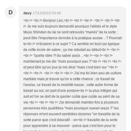
D
davy
17/12/2010 03:49
<br /> <br /> Bonjour Leo,<br /> <br /> <br /> <br /> <br /> <br
/> Je me suis toujours demandé pourquoi l'aikido et le style
Muso Shinden du Iai se sont retrouvés "mariés" de la sorte ;
peut être l'importance donnée à la pratique assise .. ? Pourrait
tu<br /> m'éclairer à ce sujet ? Ca semble en tout cas typique
de cette école de sabre ; ça me rebutait au début<br /> <br />
<br /> "quelle idée ?! du sabre assis ...<br /> <br /> <br />
maintenant je me dis "mais pourquoi pas ?"<br /> <br /> <br />
et peut être qu'un jour je me dirai "mais c'est bien sur "<br />
<br /> <br /> <br /> <br /> <br /> J'ai ma foi bien peu de culture
martiale mais je trouve qu'on a cette chance ; ce travail de
l'assise, ce travail de la mobilité basse ; cette autre forme de
travail au sol, on part d'une posture<br /> la plus intègre qui
soit et l'on se doit de la garder coûte que coûte au péril de sa
vie.<br /> <br /> <br /> J'ai demandé maintes fois à plusieurs
personnes très qualifiées "mais pourquoi suwari waza ?" les
réponses m'ont souvent semblées bizarres "on travaille de la
sorte parce que c'est éducatif. - on<br /> travaille de la sorte
pour apprendre à se mouvoir - parce que c'est bon pour le