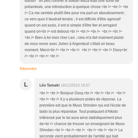
bassin " un peu comme si suwari waza était une sorte de
préambule, une introduction à quelque chose.<br /> <br /> <br
/> Ca me semble plutôt être pour ma part un aboutissement ;
ce vers quoi il faudrait tendre ; il est difficile d'être agressif
quand on est assis, il est si simple d'être fier et arrogant
quand on<br /> est debout.<br /> <br /> <br /> <br /> <br />
<br /> Bien à toi mon cher Leo ; cela m'a fait vraiment plaisir
de vous revoir avec Julien à Argenteuil c'était un beau
moment. Merci<br /> <br /> <br /> <br /> <br /> <br /> Davy<br
/> <br /> <br /> <br />
Répondre
L
Léo Tamaki
18/12/2010 16:07
<br /> <br /> Bonjour Davy,<br /> <br /> <br /> <br />
<br /> <br /> Il y a plusieurs pistes de réponse. La
première est que le Muso Shinden ryu est l'école de
Iaïdo la plus répandue. Tout pratiquant d'Aïkido
intéressé par le Iaï aura ainsi statistiquement plus
de<br /> chance de trouver un enseignant de Muso
Shinden.<br /> <br /> <br /> <br /> <br /> <br /> La
seconde vient probablement de l'amitié qui liait