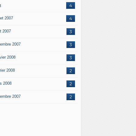
g
4
let 2007
4
t 2007
3
embre 2007
3
vier 2008
3
rier 2008
2
s 2008
2
embre 2007
2