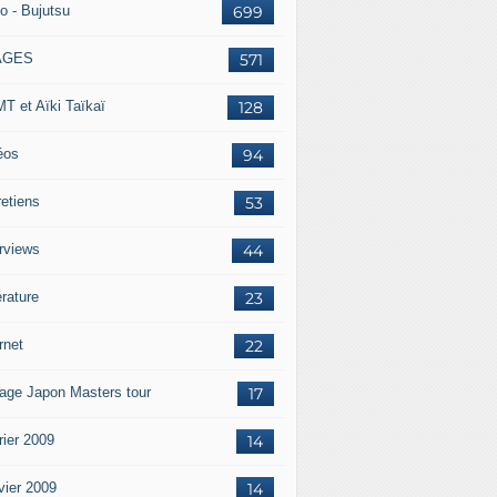
o - Bujutsu
699
AGES
571
T et Aïki Taïkaï
128
éos
94
retiens
53
erviews
44
érature
23
rnet
22
age Japon Masters tour
17
rier 2009
14
vier 2009
14