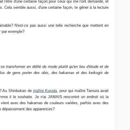
 l'être d'une certaine façon pour ceux qui me l'ont demandé, et
ns. Cela semble aussi, d'une certaine façon, te gêner à la lecture
lâmable? N'est-ce pas aussi une telle recherche que mettent en
ir par exemple?
 se transformer en délilé de mode plutôt qu'en lieu d'étude et de
 plus de gens porter des obis, des hakamas et des keikogis de
nt? Au Shinbukan de
maître Kuroda
, pour qui maître Tamura avait
omme il le souhaite. Je n'ai JAMAIS rencontré un endroit où la
ï vient avec des hakamas de couleurs variées, parfois avec des
Ou dépassement des apparences?