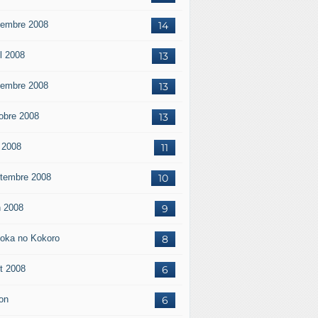
embre 2008
14
il 2008
13
embre 2008
13
obre 2008
13
 2008
11
tembre 2008
10
n 2008
9
oka no Kokoro
8
t 2008
6
on
6