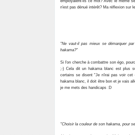
employaient-ils ce mot? Avec le même se
n'est pas dénué intérêt? Ma réflexion sur le 
"Ne vaut-il pas mieux se démarquer par 
hakama?"
Si l'on cherche à combattre son égo, pour
;-) Cela dit un hakama blanc est plus su
certains se disent "Je n'irai pas voir ce
hakama blanc, il doit être bon et je vais a
je me mets des handicaps :D
"Choisir la couleur de son hakama, pour s