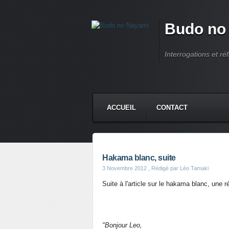
Budo no
Interrogations et réf
ACCUEIL
CONTACT
Hakama blanc, suite
3 Novembre 2012
, Rédigé par Léo Tamaki
Suite à l'article sur le hakama blanc, une 
"Bonjour Leo,