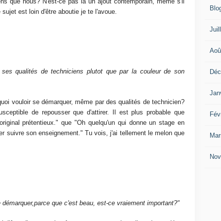
ns que nous? N'est-ce pas là un ajout contemporain, même s'il
Blo
sujet est loin d'être aboutie je te l'avoue.
Juil
Aoû
ses qualités de techniciens plutot que par la couleur de son
Déc
Jan
quoi vouloir se démarquer, même par des qualités de technicien?
sceptible de repousser que d'attirer. Il est plus probable que
Fév
t original prétentieux." que "Oh quelqu'un qui donne un stage en
ller suivre son enseignement." Tu vois, j'ai tellement le melon que
Mar
Nov
e démarquer,parce que c'est beau, est-ce vraiement important?"