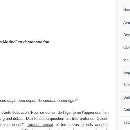
Nov
Avr
Déc
a Moriheï en démonstration
Oct
Mai
Sep
Jui
Bud
 son corps, son esprit, de combattre son égo?"
Aoû
d'auto-éducation. Pour ce qui est de l'égo, je ne t'apprendrai rien
 grand défaut. Maintenant la question est très profonde. Qu'est-
Jap
eshiba senseï,
Tamura senseï
et les autres grands adeptes