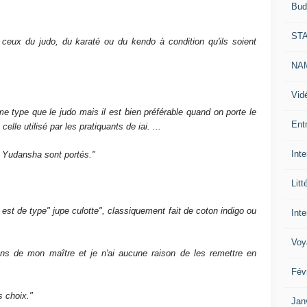
Bud
ST
 ceux du judo, du karaté ou du kendo à condition qu'ils soient
NAM
Vid
me type que le judo mais il est bien préférable quand on porte le
Ent
elle utilisé par les pratiquants de iai. ...
Int
es Yudansha sont portés."
Litt
l est de type" jupe culotte", classiquement fait de coton indigo ou
Inte
Voy
ons de mon maître et je n'ai aucune raison de les remettre en
Fév
s choix.
"
Jan