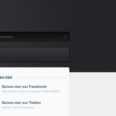
ez-moi
Suivez-moi sur Facebook
//facebook.com/Leo-Tamaki-353619088319688/
Suivez-moi sur Twitter
//twitter.com/TamakiLeo