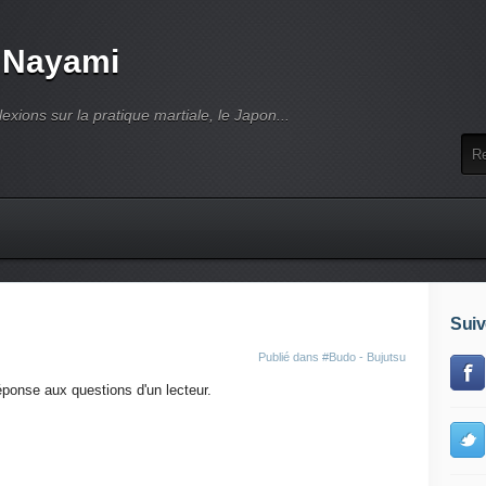
 Nayami
lexions sur la pratique martiale, le Japon...
Suiv
Publié dans
#Budo - Bujutsu
réponse aux questions d'un lecteur.