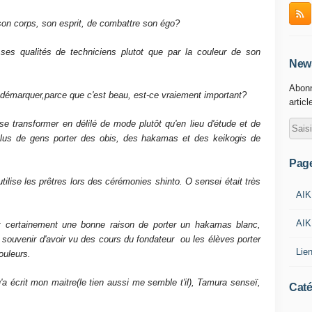
son corps, son esprit, de combattre son égo?
es qualités de techniciens plutot que par la couleur de son
News
Abonn
 démarquer,parce que c'est beau, est-ce vraiement important?
articl
 se transformer en délilé de mode plutôt qu'en lieu d'étude et de
 plus de gens porter des obis, des hakamas et des keikogis de
Pag
tilise les prêtres lors des cérémonies shinto. O sensei était très
AIK
AIK
t certainement une bonne raison de porter un hakamas blanc,
e souvenir d'avoir vu des cours du fondateur ou les élèves porter
Lie
ouleurs.
'a écrit mon maitre(le tien aussi me semble t'il), Tamura senseï,
Caté