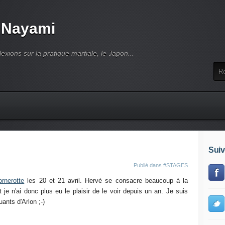
 Nayami
lexions sur la pratique martiale, le Japon...
Suiv
Publié dans
#STAGES
rnerotte
les 20 et 21 avril. Hervé se consacre beaucoup à la
 je n'ai donc plus eu le plaisir de le voir depuis un an. Je suis
uants d'Arlon ;-)