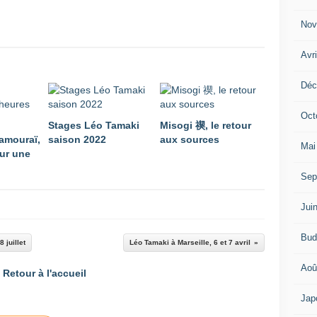
Nov
Avr
Déc
Oct
Stages Léo Tamaki
Misogi 禊, le retour
amouraï,
saison 2022
aux sources
Mai
ur une
Sep
Jui
Bud
 juillet
Léo Tamaki à Marseille, 6 et 7 avril
Aoû
Retour à l'accueil
Jap