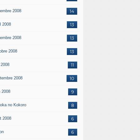
embre 2008
14
il 2008
13
embre 2008
13
obre 2008
13
 2008
11
tembre 2008
10
n 2008
9
oka no Kokoro
8
t 2008
6
on
6