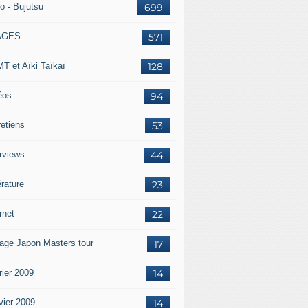
o - Bujutsu
699
AGES
571
T et Aïki Taïkaï
128
éos
94
retiens
53
erviews
44
érature
23
rnet
22
age Japon Masters tour
17
rier 2009
14
vier 2009
14