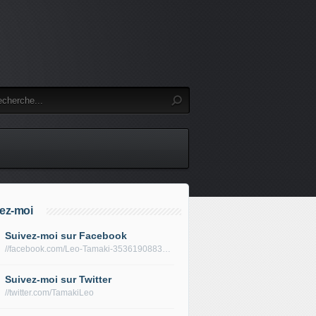
ez-moi
Suivez-moi sur Facebook
//facebook.com/Leo-Tamaki-353619088319688/
Suivez-moi sur Twitter
//twitter.com/TamakiLeo