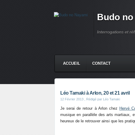
Budo no
Interrogations et réf
ACCUEIL
CONTACT
Léo Tamaki à Arlon, 20 et 21 avril
12 Février 2013
, Rédigé par Léo Tamaki
Je serai de retour à Arlon chez
Hervé Co
musique en parallèle des arts martiaux, et
heureux de le retrouver ainsi que les pratiq