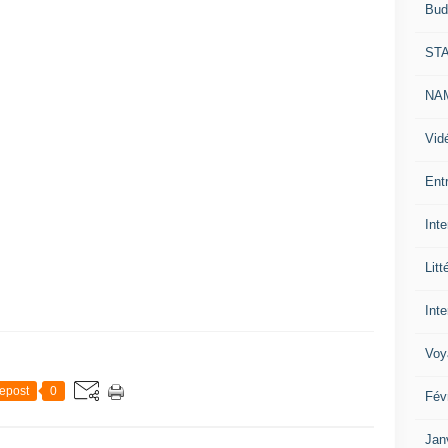
Bud
ST
NAM
Vid
Ent
Int
Litt
Inte
Voy
epost
0
Fév
Jan