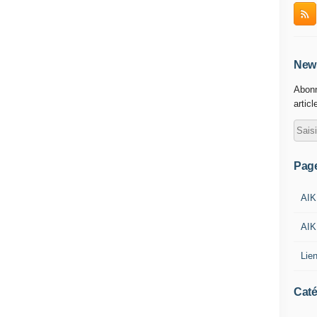
News
Abonn
articl
Pag
AIK
AIK
Lie
Caté