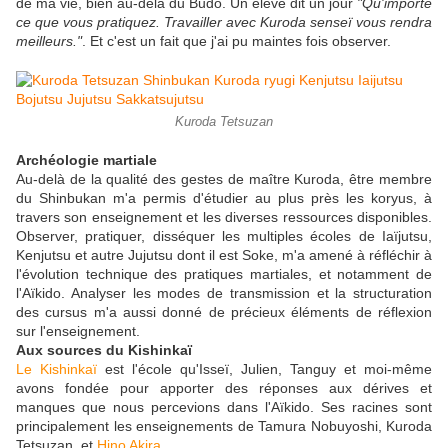
de ma vie, bien au-delà du Budo. Un élève dit un jour
"Qu'importe
ce que vous pratiquez. Travailler avec Kuroda senseï vous rendra
meilleurs."
. Et c'est un fait que j'ai pu maintes fois observer.
Kuroda Tetsuzan
Archéologie martiale
Au-delà de la qualité des gestes de maître Kuroda, être membre
du Shinbukan m'a permis d'étudier au plus près les koryus, à
travers son enseignement et les diverses ressources disponibles.
Observer, pratiquer, disséquer les multiples écoles de Iaïjutsu,
Kenjutsu et autre Jujutsu dont il est Soke, m'a amené à réfléchir à
l'évolution technique des pratiques martiales, et notamment de
l'Aïkido. Analyser les modes de transmission et la structuration
des cursus m'a aussi donné de précieux éléments de réflexion
sur l'enseignement.
Aux sources du Kishinkaï
Le Kishinkaï
est l'école qu'Isseï, Julien, Tanguy et moi-même
avons fondée pour apporter des réponses aux dérives et
manques que nous percevions dans l'Aïkido. Ses racines sont
principalement les enseignements de Tamura Nobuyoshi, Kuroda
Tetsuzan, et
Hino Akira
.