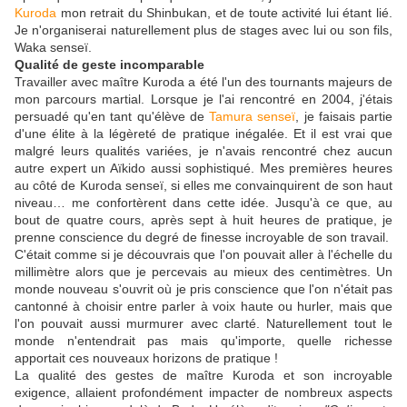
Kuroda
mon retrait du Shinbukan, et de toute activité lui étant lié.
Je n'organiserai naturellement plus de stages avec lui ou son fils,
Waka senseï.
Qualité de geste incomparable
Travailler avec maître Kuroda a été l'un des tournants majeurs de
mon parcours martial. Lorsque je l'ai rencontré en 2004, j'étais
persuadé qu'en tant qu'élève de
Tamura senseï
, je faisais partie
d'une élite à la légèreté de pratique inégalée. Et il est vrai que
malgré leurs qualités variées, je n'avais rencontré chez aucun
autre expert un Aïkido aussi sophistiqué. Mes premières heures
au côté de Kuroda senseï, si elles me convainquirent de son haut
niveau… me confortèrent dans cette idée. Jusqu'à ce que, au
bout de quatre cours, après sept à huit heures de pratique, je
prenne conscience du degré de finesse incroyable de son travail.
C'était comme si je découvrais que l'on pouvait aller à l'échelle du
millimètre alors que je percevais au mieux des centimètres. Un
monde nouveau s'ouvrit où je pris conscience que l'on n'était pas
cantonné à choisir entre parler à voix haute ou hurler, mais que
l'on pouvait aussi murmurer avec clarté. Naturellement tout le
monde n'entendrait pas mais qu'importe, quelle richesse
apportait ces nouveaux horizons de pratique !
La qualité des gestes de maître Kuroda et son incroyable
exigence, allaient profondément impacter de nombreux aspects