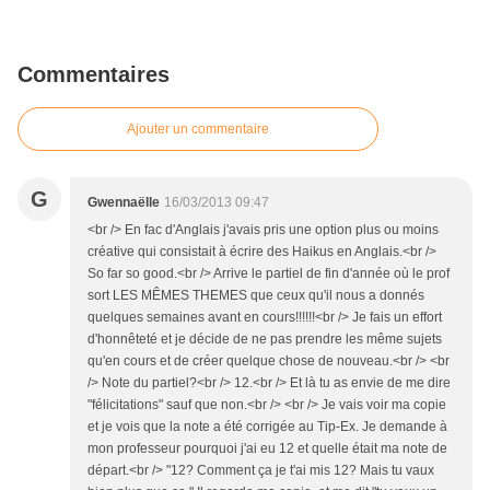
Commentaires
Ajouter un commentaire
G
Gwennaëlle
16/03/2013 09:47
<br /> En fac d'Anglais j'avais pris une option plus ou moins
créative qui consistait à écrire des Haikus en Anglais.<br />
So far so good.<br /> Arrive le partiel de fin d'année où le prof
sort LES MÊMES THEMES que ceux qu'il nous a donnés
quelques semaines avant en cours!!!!!!<br /> Je fais un effort
d'honnêteté et je décide de ne pas prendre les même sujets
qu'en cours et de créer quelque chose de nouveau.<br /> <br
/> Note du partiel?<br /> 12.<br /> Et là tu as envie de me dire
"félicitations" sauf que non.<br /> <br /> Je vais voir ma copie
et je vois que la note a été corrigée au Tip-Ex. Je demande à
mon professeur pourquoi j'ai eu 12 et quelle était ma note de
départ.<br /> "12? Comment ça je t'ai mis 12? Mais tu vaux