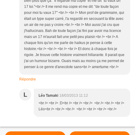
bien plus que ça." Il regarde ma copie et me dit "tu vaux un
17 toi."<br /> Il me rend ma copie et me dit: "de toute façon
pour moi tu vaux 17" <br /> <br /> Mon prof de grammaire, qui
était un type super carré, l'a regardé en secouant la tête avec
un air de ne pas y croire.<br /> <br /> Moi aussi j'ai cru que
j'hallucinais. Bah de toute façon j'ai fini par avoir ma licence
mais un 17 m'aurait fait une petit peu plaisir.<br /> <br /> A
chaque fois qu'on me parle de haikus je pense à cette
histoire.<br /> <br /> <br /> <br /> Et donc à chaque fois je
rigole. Je trouve cette histoire vraiment hillarante. Il parait que
j'ai un humour bizarre. Ouais mais au moins ça me permet de
penser à ce genre d'anecdote sans<br /> amertume.<br />
Répondre
L
Léo Tamaki
18/03/2013 11:12
<br /> <br /> :D<br /> <br /> <br /> <br /> <br /> <br />
Léo<br /> <br /> <br /> <br /> <br /> <br /> <br />