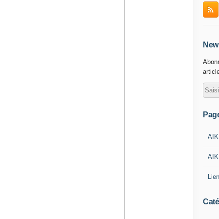
News
Abonn
articl
Pag
AIK
AIK
Lie
Caté