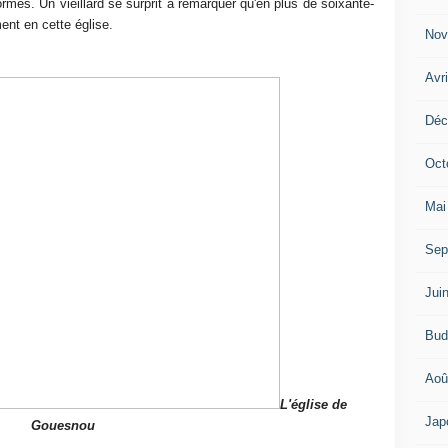
ormes. Un vieillard se surprit à remarquer qu'en plus de soixante-
ment en cette église.
Nov
Avr
Déc
Oct
Mai
Sep
Jui
Bud
Aoû
L'église de
Jap
Gouesnou