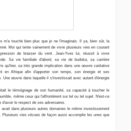
m'a touché bien plus que je ne l'imaginais. Il ya, bien sûr, la
donné. Moi qui tente vainement de vivre plusieurs vies en courant
'impression de brasser du vent. Jean-Yves lui, réussit à vivre
de. Sa vie familiale d'abord, sa vie de budoka, sa carrière
ris qu'hier, sa très grande implication dans une œuvre caritative
nt en Afrique afin d'apporter son temps, son énergie et ses
 Une œuvre dans laquelle il s'investissait avec autant d'énergie
tait le témoignage de son humanité, sa capacité à toucher le
mble, même ceux qui l'affrontèrent sur tel ou tel sujet. N'est-ce
d'avoir le respect de ses adversaires.
il avait dans plusieurs autres domaines le même investissement
ui. Plusieurs vies vécues de façon aussi accomplie les unes que