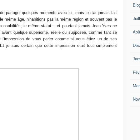
Blo
r de partager quelques moments avec lui, mais je n'ai jamais fait
Juil
 le même âge, n'habitions pas la même région et souvent pas le
nsabilités, le même statut… et pourtant jamais Jean-Yves ne
Aoû
 en avant quelque supériorité, réelle ou supposée, comme tant se
aire l'impression de vous parler comme si vous étiez un de ses
Déc
Et je suis certain que cette impression était tout simplement
Jan
Fév
Mar
Nov