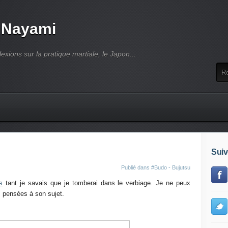
 Nayami
lexions sur la pratique martiale, le Japon...
Suiv
Publié dans
#Budo - Bujutsu
s
tant je savais que je tomberai dans le verbiage. Je ne peux
 pensées à son sujet.