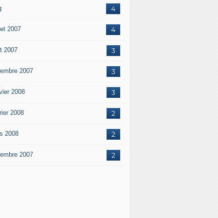
g
4
let 2007
4
t 2007
3
embre 2007
3
vier 2008
3
rier 2008
2
s 2008
2
embre 2007
2