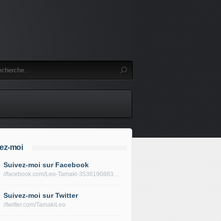
ez-moi
Suivez-moi sur Facebook
//facebook.com/Leo-Tamaki-353619088319688/
Suivez-moi sur Twitter
//twitter.com/TamakiLeo