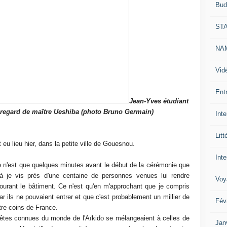
Bud
ST
NAM
Vid
Ent
Jean-Yves étudiant
 regard de maître Ueshiba (photo Bruno Germain)
Int
Litt
u lieu hier, dans la petite ville de Gouesnou.
Inte
 n'est que quelques minutes avant le début de la cérémonie que
Là je vis près d'une centaine de personnes venues lui rendre
Voy
urant le bâtiment. Ce n'est qu'en m'approchant que je compris
ar ils ne pouvaient entrer et que c'est probablement un millier de
Fév
tre coins de France.
es têtes connues du monde de l'Aïkido se mélangeaient à celles de
Jan