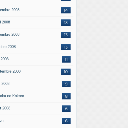
embre 2008
14
il 2008
13
embre 2008
13
obre 2008
13
 2008
11
tembre 2008
10
n 2008
9
oka no Kokoro
8
t 2008
6
on
6