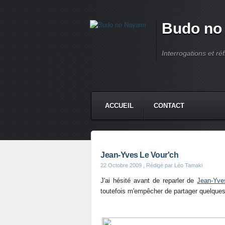
Budo no
Interrogations et réf
ACCUEIL
CONTACT
Jean-Yves Le Vour'ch
22 Octobre 2009
, Rédigé par Léo Tamaki
J'ai hésité avant de reparler de
Jean-Yve
toutefois m'empêcher de partager quelques