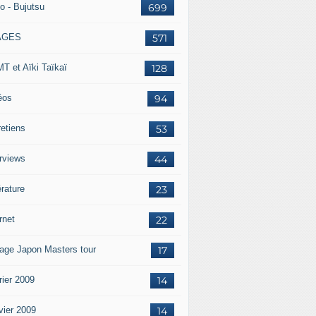
o - Bujutsu
699
AGES
571
T et Aïki Taïkaï
128
éos
94
retiens
53
erviews
44
érature
23
rnet
22
age Japon Masters tour
17
rier 2009
14
vier 2009
14